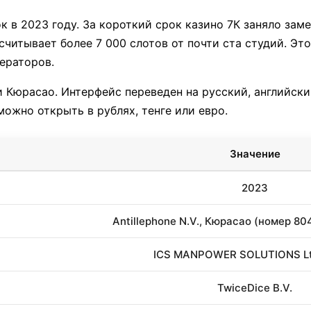
к в 2023 году. За короткий срок казино 7К заняло за
асчитывает более 7 000 слотов от почти ста студий. Эт
ераторов.
и Кюрасао. Интерфейс переведен на русский, английски
ожно открыть в рублях, тенге или евро.
Значение
2023
Antillephone N.V., Кюрасао (номер 8
ICS MANPOWER SOLUTIONS Lt
TwiceDice B.V.