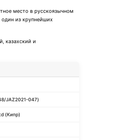
метное место в русскоязычном
о один из крупнейших
й, казахский и
048/JAZ2021-047)
d (Кипр)