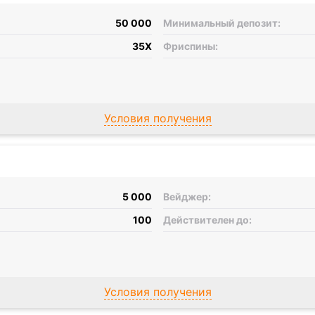
50 000
Минимальный депозит:
35X
Фриспины:
Условия получения
5 000
Вейджер:
100
Действителен до:
Условия получения