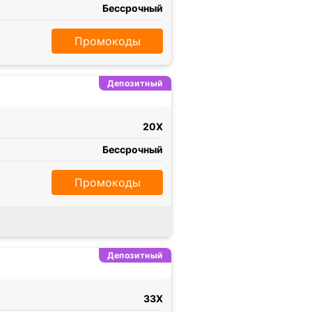
Бессрочный
Промокоды
Депозитный
20X
Бессрочный
Промокоды
Депозитный
33X