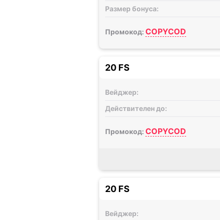
Размер бонуса:
COPYCOD
Промокод:
20 FS
Вейджер:
Действителен до:
COPYCOD
Промокод:
20 FS
Вейджер: