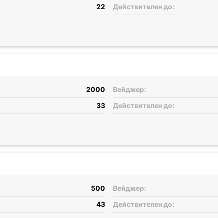
22
Действителен до:
2000
Вейджер:
33
Действителен до:
500
Вейджер:
43
Действителен до: