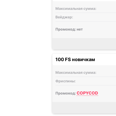
Максимальная сумма:
Вейджер:
Промокод: нет
100 FS новичкам
Максимальная сумма:
Фриспины:
COPYCOD
Промокод: