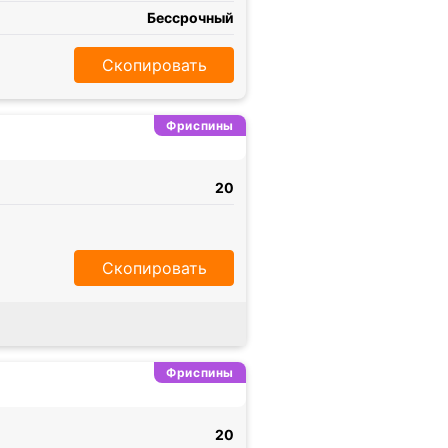
Бессрочный
Скопировать
Фриспины
20
Скопировать
Фриспины
20