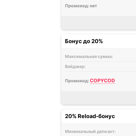
Промокод: нет
Бонус до 20%
Максимальная сумма:
Вейджер:
COPYCOD
Промокод:
20% Reload-бонус
Минимальный депозит: