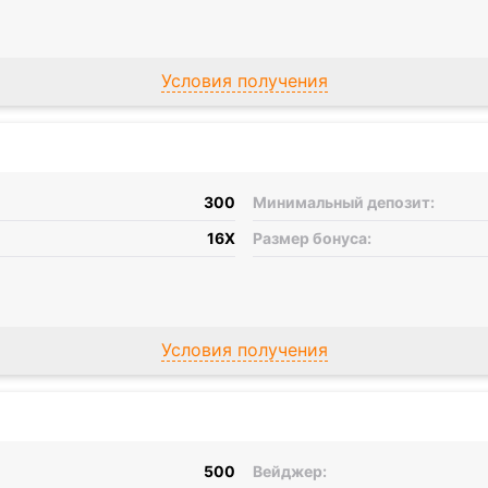
Условия получения
300
Минимальный депозит:
16X
Размер бонуса:
Условия получения
500
Вейджер: