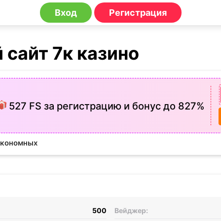
Вход
Регистрация
сайт 7к казино
527 FS за регистрацию и бонус до 827%
экономных
500
Вейджер: