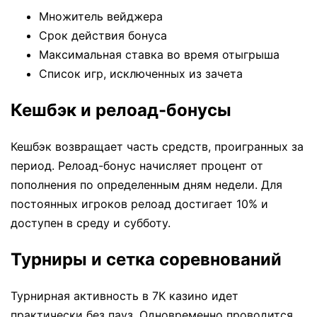
Множитель вейджера
Срок действия бонуса
Максимальная ставка во время отыгрыша
Список игр, исключенных из зачета
Кешбэк и релоад-бонусы
Кешбэк возвращает часть средств, проигранных за
период. Релоад-бонус начисляет процент от
пополнения по определенным дням недели. Для
постоянных игроков релоад достигает 10% и
доступен в среду и субботу.
Турниры и сетка соревнований
Турнирная активность в 7К казино идет
практически без пауз. Одновременно проводится