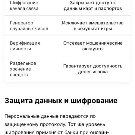
Шифрование
Закрывает доступ к
канала связи
данным карт и паспортов
Генератор
Исключает вмешательство
случайных чисел
в результат игры
Верификация
Отсекает мошеннические
личности
аккаунты
Раздельное
Гарантирует доступность
хранение
денег игрока
средств
Защита данных и шифрование
Персональные данные передаются по
защищенному протоколу. Тот же уровень
шифрования применяют банки при онлайн-