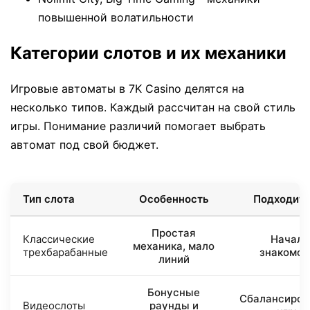
повышенной волатильности
Категории слотов и их механики
Игровые автоматы в 7K Casino делятся на
несколько типов. Каждый рассчитан на свой стиль
игры. Понимание различий помогает выбрать
автомат под свой бюджет.
Тип слота
Особенность
Подходит 
Простая
Классические
Начала
механика, мало
трехбарабанные
знакомст
линий
Бонусные
Сбалансиров
Видеослоты
раунды и