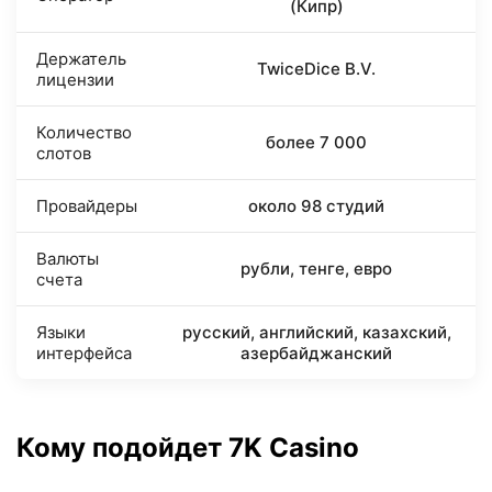
(Кипр)
Держатель
TwiceDice B.V.
лицензии
Количество
более 7 000
слотов
Провайдеры
около 98 студий
Валюты
рубли, тенге, евро
счета
Языки
русский, английский, казахский,
интерфейса
азербайджанский
Кому подойдет 7K Casino