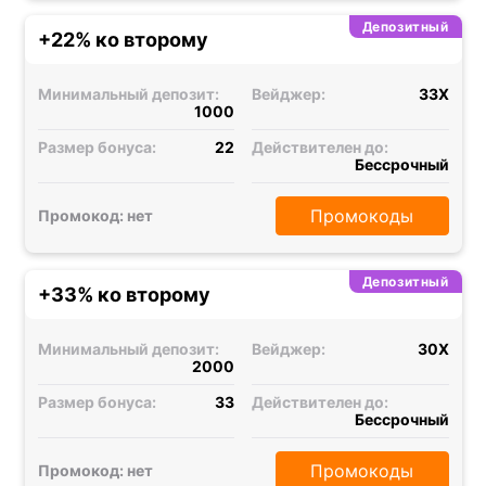
Депозитный
+22% ко второму
Минимальный депозит:
Вейджер:
33X
1000
Размер бонуса:
22
Действителен до:
Бессрочный
Промокоды
Промокод: нет
Депозитный
+33% ко второму
Минимальный депозит:
Вейджер:
30X
2000
Размер бонуса:
33
Действителен до:
Бессрочный
Промокоды
Промокод: нет