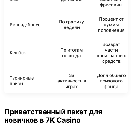
фриспины
Процент от
По графику
Релоад-бонус
суммы
недели
пополнения
Возврат
По итогам
части
Кешбэк
периода
проигранных
средств
За
Доля общего
Турнирные
активность в
призового
призы
играх
фонда
Приветственный пакет для
новичков в 7K Casino