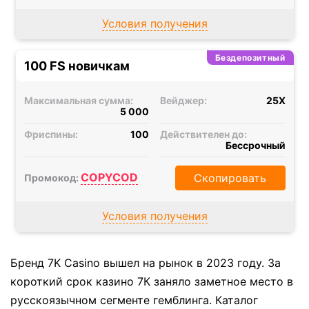
Условия получения
Бездепозитный
100 FS новичкам
Максимальная сумма:
Вейджер:
25X
5 000
Фриспины:
100
Действителен до:
Бессрочный
COPYCOD
Скопировать
Промокод:
Условия получения
Бренд 7K Casino вышел на рынок в 2023 году. За
короткий срок казино 7К заняло заметное место в
русскоязычном сегменте гемблинга. Каталог