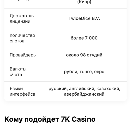
(Кипр)
Держатель
TwiceDice B.V.
лицензии
Количество
более 7 000
слотов
Провайдеры
около 98 студий
Валюты
рубли, тенге, евро
счета
Языки
русский, английский, казахский,
интерфейса
азербайджанский
Кому подойдет 7K Casino