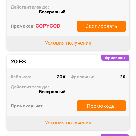
Действителен до:
Бессрочный
COPYCOD
Скопировать
Промокод:
Условия получения
Фриспины
20 FS
Вейджер:
30X
Фриспины:
20
Действителен до:
Бессрочный
Промокоды
Промокод: нет
Условия получения