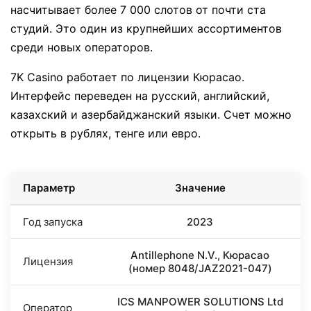
насчитывает более 7 000 слотов от почти ста
студий. Это один из крупнейших ассортиментов
среди новых операторов.
7K Casino работает по лицензии Кюрасао.
Интерфейс переведен на русский, английский,
казахский и азербайджанский языки. Счет можно
открыть в рублях, тенге или евро.
Параметр
Значение
Год запуска
2023
Antillephone N.V., Кюрасао
Лицензия
(номер 8048/JAZ2021-047)
ICS MANPOWER SOLUTIONS Ltd
Оператор