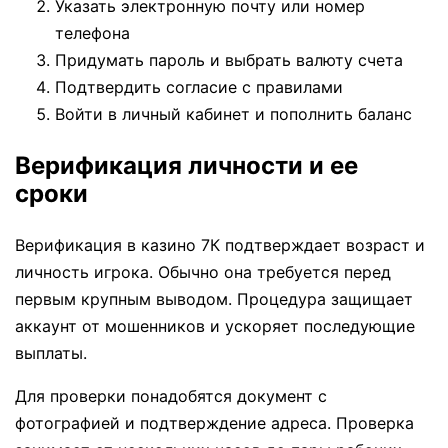
Указать электронную почту или номер
телефона
Придумать пароль и выбрать валюту счета
Подтвердить согласие с правилами
Войти в личный кабинет и пополнить баланс
Верификация личности и ее
сроки
Верификация в казино 7К подтверждает возраст и
личность игрока. Обычно она требуется перед
первым крупным выводом. Процедура защищает
аккаунт от мошенников и ускоряет последующие
выплаты.
Для проверки понадобятся документ с
фотографией и подтверждение адреса. Проверка