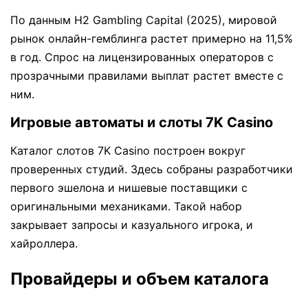
По данным H2 Gambling Capital (2025), мировой
рынок онлайн-гемблинга растет примерно на 11,5%
в год. Спрос на лицензированных операторов с
прозрачными правилами выплат растет вместе с
ним.
Игровые автоматы и слоты 7K Casino
Каталог слотов 7K Casino построен вокруг
проверенных студий. Здесь собраны разработчики
первого эшелона и нишевые поставщики с
оригинальными механиками. Такой набор
закрывает запросы и казуального игрока, и
хайроллера.
Провайдеры и объем каталога