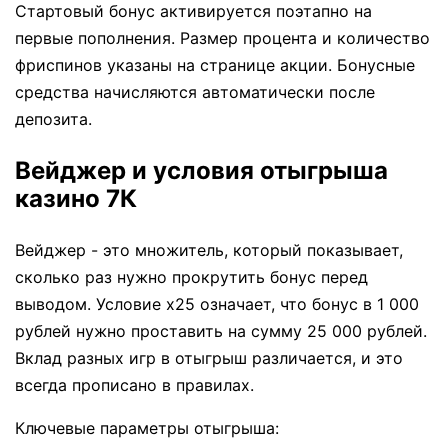
Стартовый бонус активируется поэтапно на
первые пополнения. Размер процента и количество
фриспинов указаны на странице акции. Бонусные
средства начисляются автоматически после
депозита.
Вейджер и условия отыгрыша
казино 7К
Вейджер - это множитель, который показывает,
сколько раз нужно прокрутить бонус перед
выводом. Условие x25 означает, что бонус в 1 000
рублей нужно проставить на сумму 25 000 рублей.
Вклад разных игр в отыгрыш различается, и это
всегда прописано в правилах.
Ключевые параметры отыгрыша: