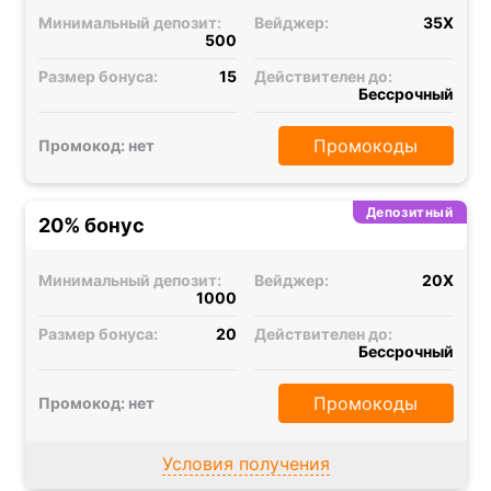
Минимальный депозит:
Вейджер:
35X
500
Размер бонуса:
15
Действителен до:
Бессрочный
Промокоды
Промокод: нет
Депозитный
20% бонус
Минимальный депозит:
Вейджер:
20X
1000
Размер бонуса:
20
Действителен до:
Бессрочный
Промокоды
Промокод: нет
Условия получения