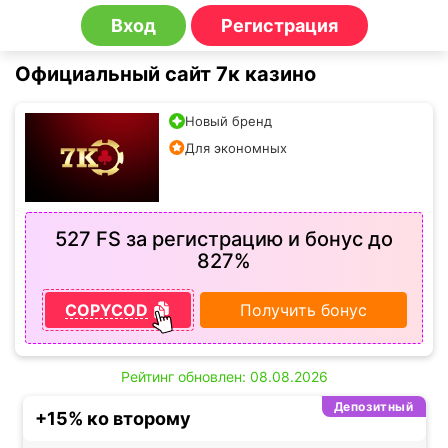
Вход
Регистрация
Официальный сайт 7к казино
Новый бренд
Для экономных
527 FS за регистрацию и бонус до
827%
COPYCOD
Получить бонус
Рейтинг обновлен: 08.08.2026
Депозитный
+15% ко второму