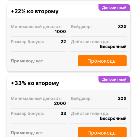
Депозитный
+22% ко второму
Минимальный депозит:
Вейджер:
33X
1000
Размер бонуса:
22
Действителен до:
Бессрочный
Промокоды
Промокод: нет
Депозитный
+33% ко второму
Минимальный депозит:
Вейджер:
30X
2000
Размер бонуса:
33
Действителен до:
Бессрочный
Промокоды
Промокод: нет