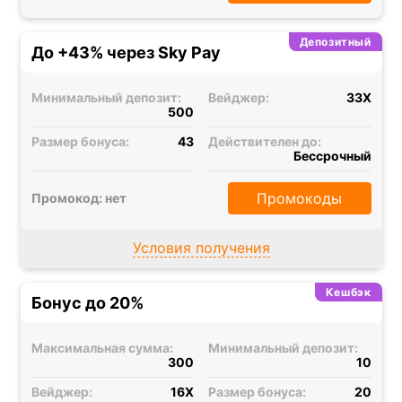
Депозитный
До +43% через Sky Pay
Минимальный депозит:
Вейджер:
33X
500
Размер бонуса:
43
Действителен до:
Бессрочный
Промокоды
Промокод: нет
Условия получения
Кешбэк
Бонус до 20%
Максимальная сумма:
Минимальный депозит:
300
10
Вейджер:
16X
Размер бонуса:
20