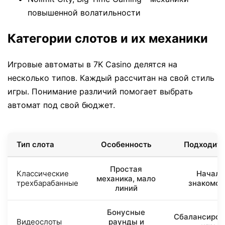
повышенной волатильности
Категории слотов и их механики
Игровые автоматы в 7K Casino делятся на
несколько типов. Каждый рассчитан на свой стиль
игры. Понимание различий помогает выбрать
автомат под свой бюджет.
Тип слота
Особенность
Подходит 
Простая
Классические
Начала
механика, мало
трехбарабанные
знакомст
линий
Бонусные
Сбалансиров
Видеослоты
раунды и