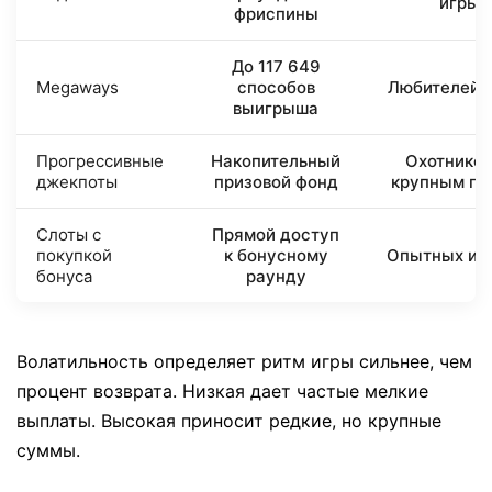
игры
фриспины
До 117 649
Megaways
способов
Любителей 
выигрыша
Прогрессивные
Накопительный
Охотников
джекпоты
призовой фонд
крупным пр
Слоты с
Прямой доступ
покупкой
к бонусному
Опытных иг
бонуса
раунду
Волатильность определяет ритм игры сильнее, чем
процент возврата. Низкая дает частые мелкие
выплаты. Высокая приносит редкие, но крупные
суммы.