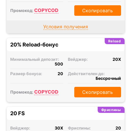
COPYCOD
Скопировать
Промокод:
Условия получения
Reload
20% Reload-бонус
Минимальный депозит:
Вейджер:
20X
500
Размер бонуса:
20
Действителен до:
Бессрочный
COPYCOD
Скопировать
Промокод:
Фриспины
20 FS
Вейджер:
30X
Фриспины:
20