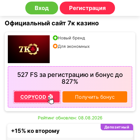
Вход
Регистрация
Официальный сайт 7к казино
Новый бренд
Для экономных
527 FS за регистрацию и бонус до
827%
COPYCOD
Получить бонус
Рейтинг обновлен: 08.08.2026
Депозитный
+15% ко второму