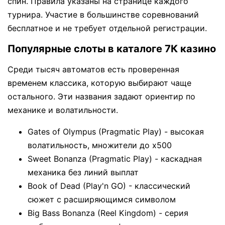
спин. Правила указаны на странице каждого
турнира. Участие в большинстве соревнований
бесплатное и не требует отдельной регистрации.
Популярные слоты в каталоге 7К казино
Среди тысяч автоматов есть проверенная
временем классика, которую выбирают чаще
остального. Эти названия задают ориентир по
механике и волатильности.
Gates of Olympus (Pragmatic Play) - высокая
волатильность, множители до x500
Sweet Bonanza (Pragmatic Play) - каскадная
механика без линий выплат
Book of Dead (Play'n GO) - классический
сюжет с расширяющимся символом
Big Bass Bonanza (Reel Kingdom) - серия