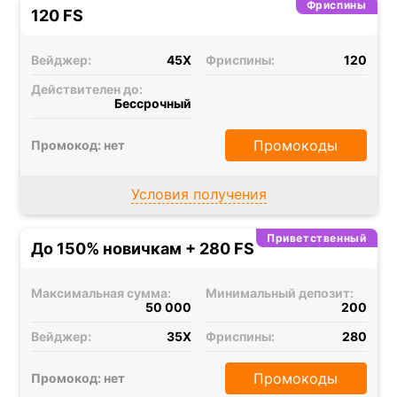
Фриспины
120 FS
Вейджер:
45X
Фриспины:
120
Действителен до:
Бессрочный
Промокоды
Промокод: нет
Условия получения
Приветственный
До 150% новичкам + 280 FS
Максимальная сумма:
Минимальный депозит:
50 000
200
Вейджер:
35X
Фриспины:
280
Промокоды
Промокод: нет