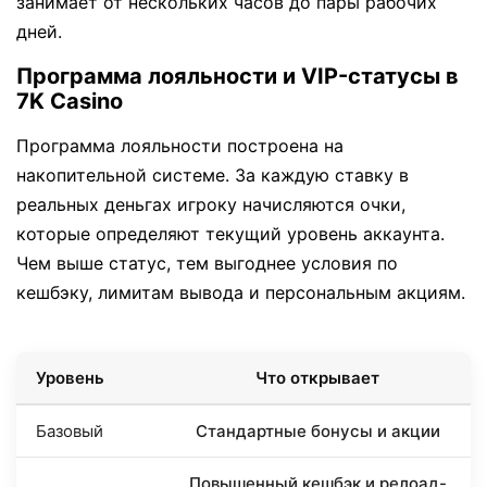
занимает от нескольких часов до пары рабочих
дней.
Программа лояльности и VIP-статусы в
7K Casino
Программа лояльности построена на
накопительной системе. За каждую ставку в
реальных деньгах игроку начисляются очки,
которые определяют текущий уровень аккаунта.
Чем выше статус, тем выгоднее условия по
кешбэку, лимитам вывода и персональным акциям.
Уровень
Что открывает
Базовый
Стандартные бонусы и акции
Повышенный кешбэк и релоад-