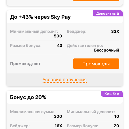
Депозитный
До +43% через Sky Pay
Минимальный депозит:
Вейджер:
33X
500
Размер бонуса:
43
Действителен до:
Бессрочный
Промокоды
Промокод: нет
Условия получения
Кешбэк
Бонус до 20%
Максимальная сумма:
Минимальный депозит:
300
10
Вейджер:
16X
Размер бонуса:
20