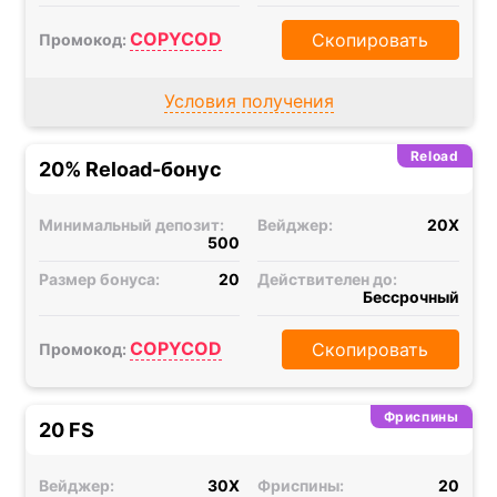
COPYCOD
Скопировать
Промокод:
Условия получения
Reload
20% Reload-бонус
Минимальный депозит:
Вейджер:
20X
500
Размер бонуса:
20
Действителен до:
Бессрочный
COPYCOD
Скопировать
Промокод:
Фриспины
20 FS
Вейджер:
30X
Фриспины:
20