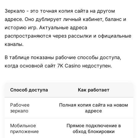
Зеркало - это точная копия сайта на другом
адресе. Оно дублирует личный кабинет, баланс и
историю игр. Актуальные адреса
распространяются через рассылки и официальные
каналы.
В таблице показаны рабочие способы доступа,
когда основной сайт 7K Casino недоступен.
Способ доступа
Как работает
Рабочее
Полная копия сайта на новом
зеркало
адресе
Мобильное
Прямое подключение в
приложение
обход блокировки