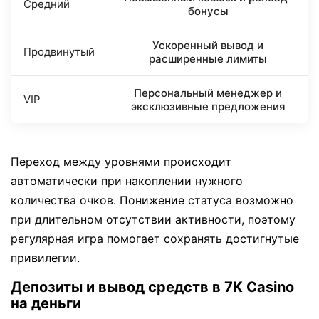
Средний
бонусы
Ускоренный вывод и
Продвинутый
расширенные лимиты
Персональный менеджер и
VIP
эксклюзивные предложения
Переход между уровнями происходит
автоматически при накоплении нужного
количества очков. Понижение статуса возможно
при длительном отсутствии активности, поэтому
регулярная игра помогает сохранять достигнутые
привилегии.
Депозиты и вывод средств в 7K Casino
на деньги