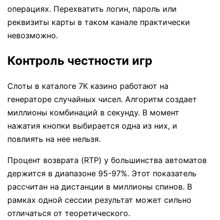
операциях. Перехватить логин, пароль или
реквизиты карты в таком канале практически
невозможно.
Контроль честности игр
Слоты в каталоге 7К казино работают на
генераторе случайных чисел. Алгоритм создает
миллионы комбинаций в секунду. В момент
нажатия кнопки выбирается одна из них, и
повлиять на нее нельзя.
Процент возврата (RTP) у большинства автоматов
держится в диапазоне 95-97%. Этот показатель
рассчитан на дистанции в миллионы спинов. В
рамках одной сессии результат может сильно
отличаться от теоретического.