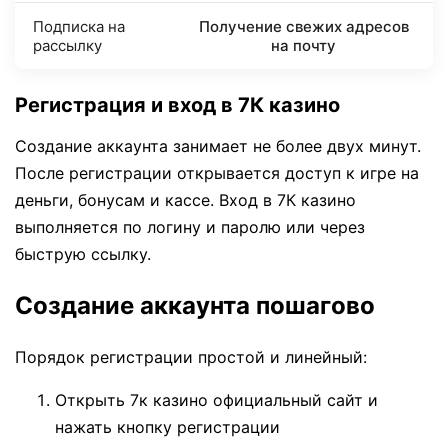
Подписка на
Получение свежих адресов
рассылку
на почту
Регистрация и вход в 7К казино
Создание аккаунта занимает не более двух минут.
После регистрации открывается доступ к игре на
деньги, бонусам и кассе. Вход в 7К казино
выполняется по логину и паролю или через
быструю ссылку.
Создание аккаунта пошагово
Порядок регистрации простой и линейный:
Открыть 7к казино официальный сайт и
нажать кнопку регистрации