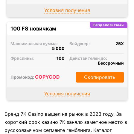
Условия получения
Бездепозитный
100 FS новичкам
Максимальная сумма:
Вейджер:
25X
5 000
Фриспины:
100
Действителен до:
Бессрочный
COPYCOD
Скопировать
Промокод:
Условия получения
Бренд 7K Casino вышел на рынок в 2023 году. За
короткий срок казино 7К заняло заметное место в
русскоязычном сегменте гемблинга. Каталог