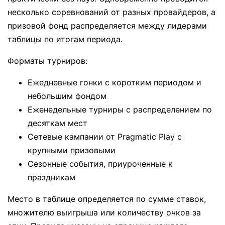
несколько соревнований от разных провайдеров, а
призовой фонд распределяется между лидерами
таблицы по итогам периода.
Форматы турниров:
Ежедневные гонки с коротким периодом и
небольшим фондом
Еженедельные турниры с распределением по
десяткам мест
Сетевые кампании от Pragmatic Play с
крупными призовыми
Сезонные события, приуроченные к
праздникам
Место в таблице определяется по сумме ставок,
множителю выигрыша или количеству очков за