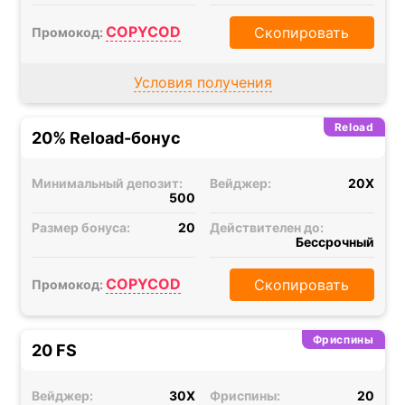
COPYCOD
Скопировать
Промокод:
Условия получения
Reload
20% Reload-бонус
Минимальный депозит:
Вейджер:
20X
500
Размер бонуса:
20
Действителен до:
Бессрочный
COPYCOD
Скопировать
Промокод:
Фриспины
20 FS
Вейджер:
30X
Фриспины:
20