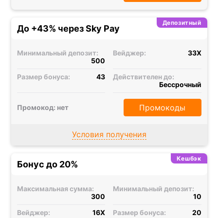
Депозитный
До +43% через Sky Pay
Минимальный депозит:
Вейджер:
33X
500
Размер бонуса:
43
Действителен до:
Бессрочный
Промокоды
Промокод: нет
Условия получения
Кешбэк
Бонус до 20%
Максимальная сумма:
Минимальный депозит:
300
10
Вейджер:
16X
Размер бонуса:
20