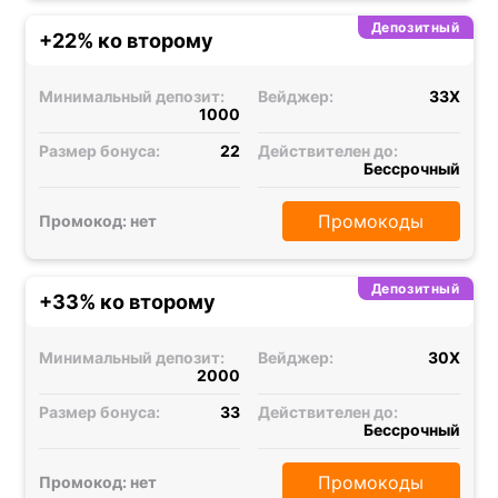
Депозитный
+22% ко второму
Минимальный депозит:
Вейджер:
33X
1000
Размер бонуса:
22
Действителен до:
Бессрочный
Промокоды
Промокод: нет
Депозитный
+33% ко второму
Минимальный депозит:
Вейджер:
30X
2000
Размер бонуса:
33
Действителен до:
Бессрочный
Промокоды
Промокод: нет