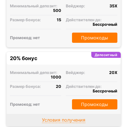
Минимальный депозит:
Вейджер:
35X
500
Размер бонуса:
15
Действителен до:
Бессрочный
Промокоды
Промокод: нет
Депозитный
20% бонус
Минимальный депозит:
Вейджер:
20X
1000
Размер бонуса:
20
Действителен до:
Бессрочный
Промокоды
Промокод: нет
Условия получения