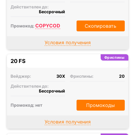
Действителен до:
Бессрочный
COPYCOD
Скопировать
Промокод:
Условия получения
Фриспины
20 FS
Вейджер:
30X
Фриспины:
20
Действителен до:
Бессрочный
Промокоды
Промокод: нет
Условия получения