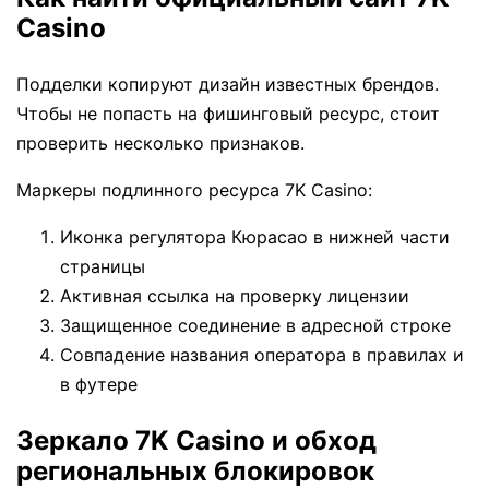
Casino
Подделки копируют дизайн известных брендов.
Чтобы не попасть на фишинговый ресурс, стоит
проверить несколько признаков.
Маркеры подлинного ресурса 7K Casino:
Иконка регулятора Кюрасао в нижней части
страницы
Активная ссылка на проверку лицензии
Защищенное соединение в адресной строке
Совпадение названия оператора в правилах и
в футере
Зеркало 7K Casino и обход
региональных блокировок