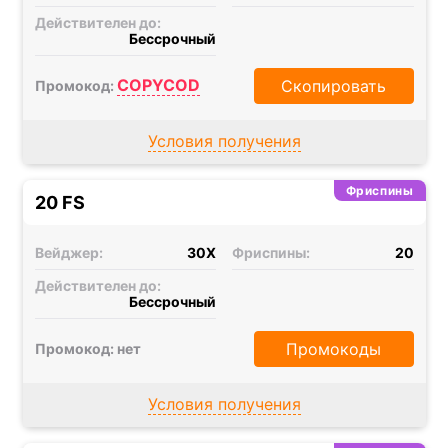
Действителен до:
Бессрочный
COPYCOD
Скопировать
Промокод:
Условия получения
Фриспины
20 FS
Вейджер:
30X
Фриспины:
20
Действителен до:
Бессрочный
Промокоды
Промокод: нет
Условия получения