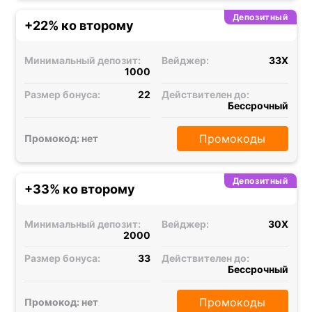
Депозитный
+22% ко второму
Минимальный депозит:
Вейджер:
33X
1000
Размер бонуса:
22
Действителен до:
Бессрочный
Промокоды
Промокод: нет
Депозитный
+33% ко второму
Минимальный депозит:
Вейджер:
30X
2000
Размер бонуса:
33
Действителен до:
Бессрочный
Промокоды
Промокод: нет