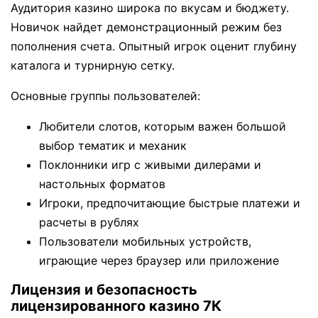
Аудитория казино широка по вкусам и бюджету.
Новичок найдет демонстрационный режим без
пополнения счета. Опытный игрок оценит глубину
каталога и турнирную сетку.
Основные группы пользователей:
Любители слотов, которым важен большой
выбор тематик и механик
Поклонники игр с живыми дилерами и
настольных форматов
Игроки, предпочитающие быстрые платежи и
расчеты в рублях
Пользователи мобильных устройств,
играющие через браузер или приложение
Лицензия и безопасность
лицензированного казино 7К