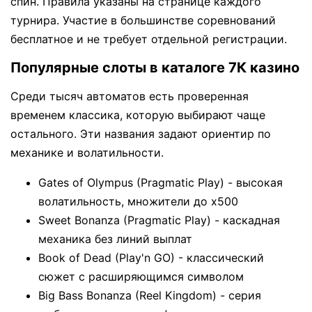
спин. Правила указаны на странице каждого
турнира. Участие в большинстве соревнований
бесплатное и не требует отдельной регистрации.
Популярные слоты в каталоге 7К казино
Среди тысяч автоматов есть проверенная
временем классика, которую выбирают чаще
остального. Эти названия задают ориентир по
механике и волатильности.
Gates of Olympus (Pragmatic Play) - высокая
волатильность, множители до x500
Sweet Bonanza (Pragmatic Play) - каскадная
механика без линий выплат
Book of Dead (Play'n GO) - классический
сюжет с расширяющимся символом
Big Bass Bonanza (Reel Kingdom) - серия