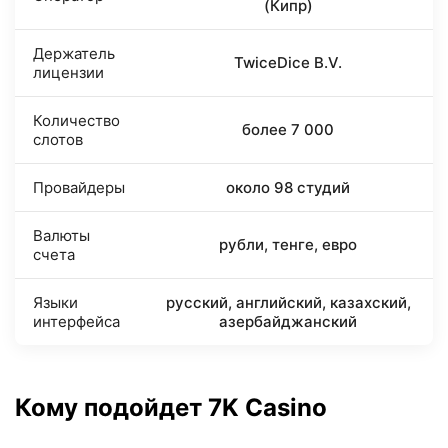
(Кипр)
Держатель
TwiceDice B.V.
лицензии
Количество
более 7 000
слотов
Провайдеры
около 98 студий
Валюты
рубли, тенге, евро
счета
Языки
русский, английский, казахский,
интерфейса
азербайджанский
Кому подойдет 7K Casino