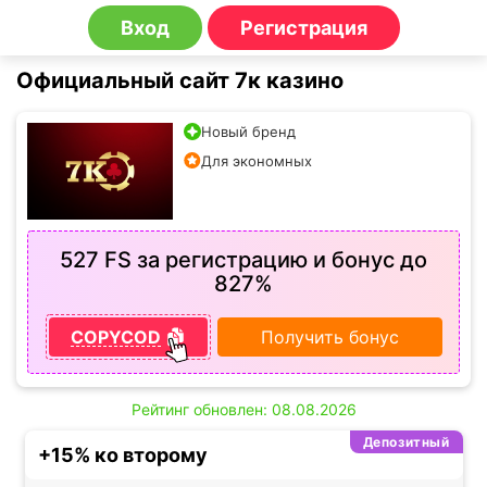
Вход
Регистрация
Официальный сайт 7к казино
Новый бренд
Для экономных
527 FS за регистрацию и бонус до
827%
COPYCOD
Получить бонус
Рейтинг обновлен: 08.08.2026
Депозитный
+15% ко второму