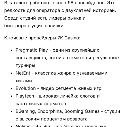
В каталоге работают около 98 провайдеров. Это
редкость для оператора с двухлетней историей.
Среди студий есть лидеры рынка и
быстрорастущие новички.
Ключевые провайдеры 7K Casino:
Pragmatic Play - один из крупнейших
поставщиков, сотни автоматов и регулярные
турниры
NetEnt - классика жанра с узнаваемыми
хитами
Evolution - лидер сегмента живых игр
Playtech - широкая линейка слотов и
настольных форматов
BGaming, Endorphina, Booming Games - студии
с высоким процентом возврата
Nolimit City, Big Time Gaming - механики