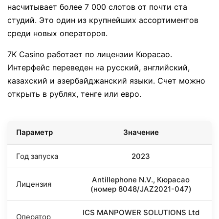
насчитывает более 7 000 слотов от почти ста
студий. Это один из крупнейших ассортиментов
среди новых операторов.
7K Casino работает по лицензии Кюрасао.
Интерфейс переведен на русский, английский,
казахский и азербайджанский языки. Счет можно
открыть в рублях, тенге или евро.
Параметр
Значение
Год запуска
2023
Antillephone N.V., Кюрасао
Лицензия
(номер 8048/JAZ2021-047)
ICS MANPOWER SOLUTIONS Ltd
Оператор