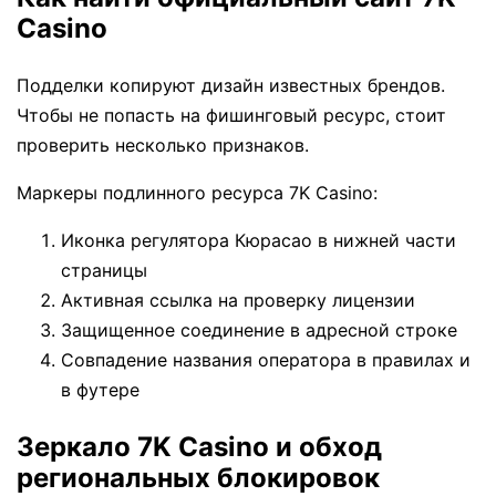
Casino
Подделки копируют дизайн известных брендов.
Чтобы не попасть на фишинговый ресурс, стоит
проверить несколько признаков.
Маркеры подлинного ресурса 7K Casino:
Иконка регулятора Кюрасао в нижней части
страницы
Активная ссылка на проверку лицензии
Защищенное соединение в адресной строке
Совпадение названия оператора в правилах и
в футере
Зеркало 7K Casino и обход
региональных блокировок