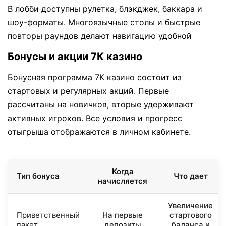
В лобби доступны рулетка, блэкджек, баккара и
шоу-форматы. Многоязычные столы и быстрые
повторы раундов делают навигацию удобной
Бонусы и акции 7К казино
Бонусная программа 7К казино состоит из
стартовых и регулярных акций. Первые
рассчитаны на новичков, вторые удерживают
активных игроков. Все условия и прогресс
отыгрыша отображаются в личном кабинете.
Когда
Тип бонуса
Что дает
начисляется
Увеличение
Приветственный
На первые
стартового
пакет
депозиты
баланса и