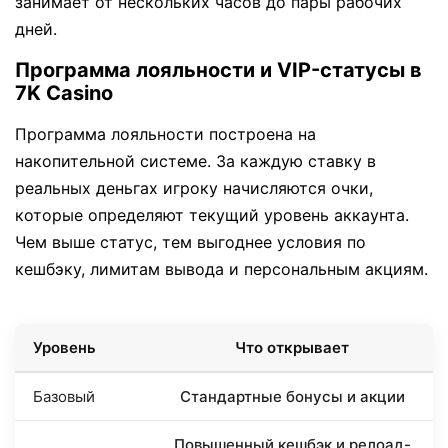
занимает от нескольких часов до пары рабочих
дней.
Программа лояльности и VIP-статусы в
7K Casino
Программа лояльности построена на
накопительной системе. За каждую ставку в
реальных деньгах игроку начисляются очки,
которые определяют текущий уровень аккаунта.
Чем выше статус, тем выгоднее условия по
кешбэку, лимитам вывода и персональным акциям.
Уровень
Что открывает
Базовый
Стандартные бонусы и акции
Повышенный кешбэк и релоад-