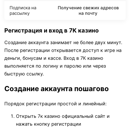
Подписка на
Получение свежих адресов
рассылку
на почту
Регистрация и вход в 7К казино
Создание аккаунта занимает не более двух минут.
После регистрации открывается доступ к игре на
деньги, бонусам и кассе. Вход в 7К казино
выполняется по логину и паролю или через
быструю ссылку.
Создание аккаунта пошагово
Порядок регистрации простой и линейный:
Открыть 7к казино официальный сайт и
нажать кнопку регистрации