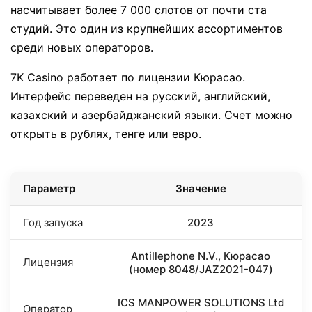
насчитывает более 7 000 слотов от почти ста
студий. Это один из крупнейших ассортиментов
среди новых операторов.
7K Casino работает по лицензии Кюрасао.
Интерфейс переведен на русский, английский,
казахский и азербайджанский языки. Счет можно
открыть в рублях, тенге или евро.
Параметр
Значение
Год запуска
2023
Antillephone N.V., Кюрасао
Лицензия
(номер 8048/JAZ2021-047)
ICS MANPOWER SOLUTIONS Ltd
Оператор