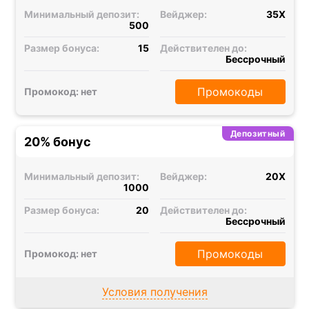
Минимальный депозит:
Вейджер:
35X
500
Размер бонуса:
15
Действителен до:
Бессрочный
Промокоды
Промокод: нет
Депозитный
20% бонус
Минимальный депозит:
Вейджер:
20X
1000
Размер бонуса:
20
Действителен до:
Бессрочный
Промокоды
Промокод: нет
Условия получения