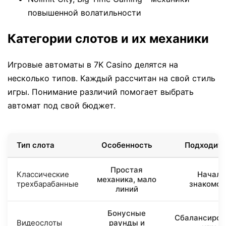
повышенной волатильности
Категории слотов и их механики
Игровые автоматы в 7K Casino делятся на
несколько типов. Каждый рассчитан на свой стиль
игры. Понимание различий помогает выбрать
автомат под свой бюджет.
Тип слота
Особенность
Подходит 
Простая
Классические
Начала
механика, мало
трехбарабанные
знакомст
линий
Бонусные
Сбалансиров
Видеослоты
раунды и