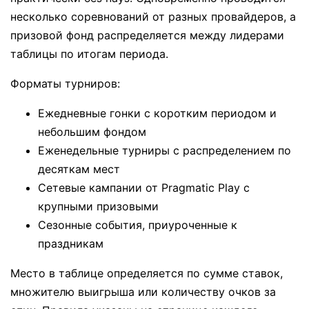
несколько соревнований от разных провайдеров, а
призовой фонд распределяется между лидерами
таблицы по итогам периода.
Форматы турниров:
Ежедневные гонки с коротким периодом и
небольшим фондом
Еженедельные турниры с распределением по
десяткам мест
Сетевые кампании от Pragmatic Play с
крупными призовыми
Сезонные события, приуроченные к
праздникам
Место в таблице определяется по сумме ставок,
множителю выигрыша или количеству очков за