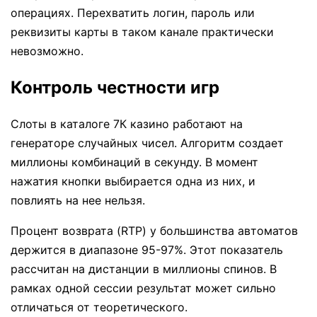
операциях. Перехватить логин, пароль или
реквизиты карты в таком канале практически
невозможно.
Контроль честности игр
Слоты в каталоге 7К казино работают на
генераторе случайных чисел. Алгоритм создает
миллионы комбинаций в секунду. В момент
нажатия кнопки выбирается одна из них, и
повлиять на нее нельзя.
Процент возврата (RTP) у большинства автоматов
держится в диапазоне 95-97%. Этот показатель
рассчитан на дистанции в миллионы спинов. В
рамках одной сессии результат может сильно
отличаться от теоретического.