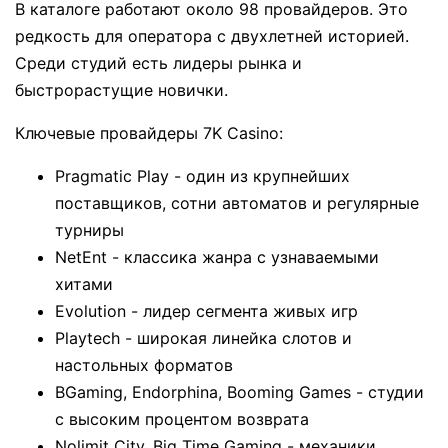
В каталоге работают около 98 провайдеров. Это
редкость для оператора с двухлетней историей.
Среди студий есть лидеры рынка и
быстрорастущие новички.
Ключевые провайдеры 7K Casino:
Pragmatic Play - один из крупнейших
поставщиков, сотни автоматов и регулярные
турниры
NetEnt - классика жанра с узнаваемыми
хитами
Evolution - лидер сегмента живых игр
Playtech - широкая линейка слотов и
настольных форматов
BGaming, Endorphina, Booming Games - студии
с высоким процентом возврата
Nolimit City, Big Time Gaming - механики