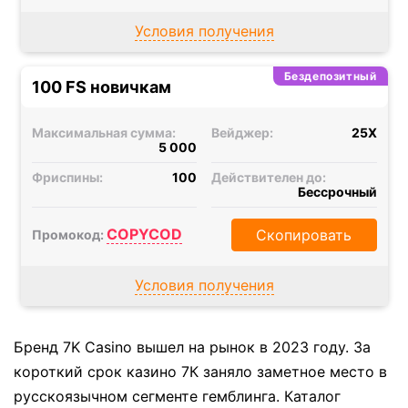
Условия получения
Бездепозитный
100 FS новичкам
Максимальная сумма:
Вейджер:
25X
5 000
Фриспины:
100
Действителен до:
Бессрочный
COPYCOD
Скопировать
Промокод:
Условия получения
Бренд 7K Casino вышел на рынок в 2023 году. За
короткий срок казино 7К заняло заметное место в
русскоязычном сегменте гемблинга. Каталог