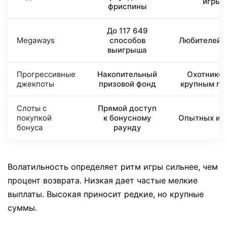
игры
фриспины
До 117 649
Megaways
способов
Любителей 
выигрыша
Прогрессивные
Накопительный
Охотников
джекпоты
призовой фонд
крупным пр
Слоты с
Прямой доступ
покупкой
к бонусному
Опытных иг
бонуса
раунду
Волатильность определяет ритм игры сильнее, чем
процент возврата. Низкая дает частые мелкие
выплаты. Высокая приносит редкие, но крупные
суммы.