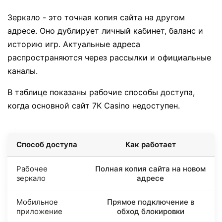
Зеркало - это точная копия сайта на другом
адресе. Оно дублирует личный кабинет, баланс и
историю игр. Актуальные адреса
распространяются через рассылки и официальные
каналы.
В таблице показаны рабочие способы доступа,
когда основной сайт 7K Casino недоступен.
Способ доступа
Как работает
Рабочее
Полная копия сайта на новом
зеркало
адресе
Мобильное
Прямое подключение в
приложение
обход блокировки