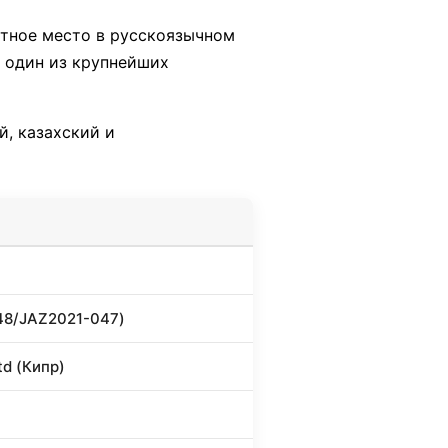
метное место в русскоязычном
о один из крупнейших
й, казахский и
048/JAZ2021-047)
d (Кипр)