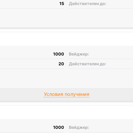
15
Действителен до:
1000
Вейджер:
20
Действителен до:
Условия получения
1000
Вейджер: