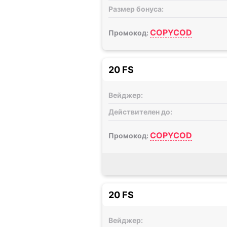
Размер бонуса:
COPYCOD
Промокод:
20 FS
Вейджер:
Действителен до:
COPYCOD
Промокод:
20 FS
Вейджер: