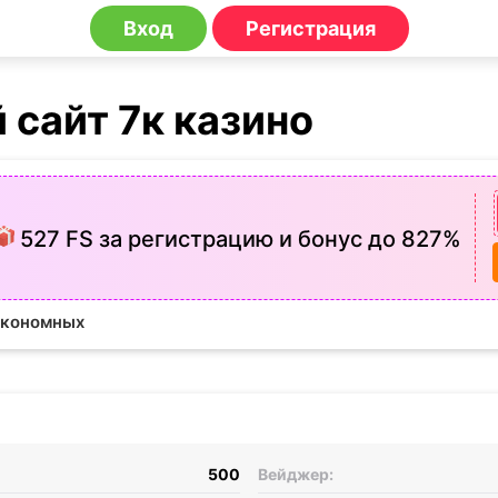
Вход
Регистрация
сайт 7к казино
527 FS за регистрацию и бонус до 827%
экономных
500
Вейджер: