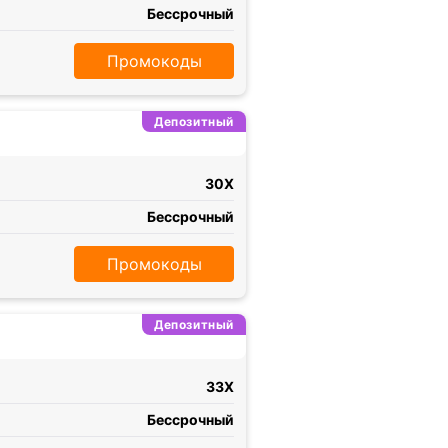
Бессрочный
Промокоды
Депозитный
30X
Бессрочный
Промокоды
Депозитный
33X
Бессрочный