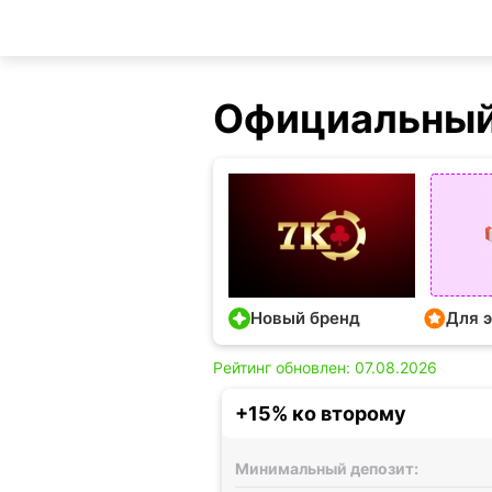
Официальный 
Новый бренд
Для 
Рейтинг обновлен: 07.08.2026
+15% ко второму
Минимальный депозит: