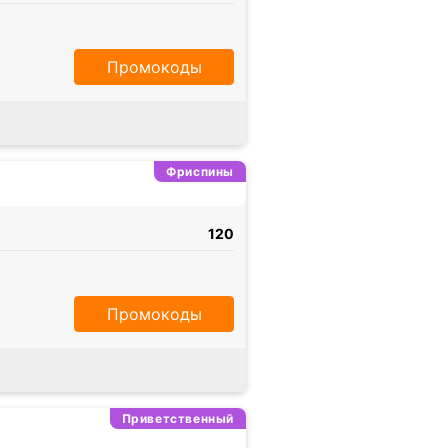
Промокоды
Фриспины
120
Промокоды
Приветственный