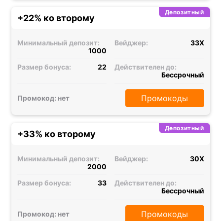
Депозитный
+22% ко второму
Минимальный депозит:
Вейджер:
33X
1000
Размер бонуса:
22
Действителен до:
Бессрочный
Промокоды
Промокод: нет
Депозитный
+33% ко второму
Минимальный депозит:
Вейджер:
30X
2000
Размер бонуса:
33
Действителен до:
Бессрочный
Промокоды
Промокод: нет