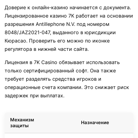
Доверие к онлайн-казино начинается с документа.
Лицензированное казино 7К работает на основании
разрешения Antillephone N.V. под номером
8048/JAZ2021-047, выданного в юрисдикции
Кюрасао. Проверить его можно по иконке
регулятора в нижней части сайта.
Лицензия в 7K Casino обязывает использовать
только сертифицированный софт. Она также
требует разделять средства игроков и
операционные счета компании. Это снижает риск
задержек при выплатах.
Механизм
Назначение
защиты