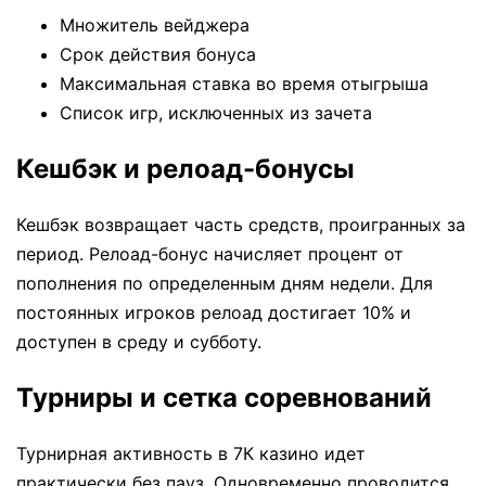
Множитель вейджера
Срок действия бонуса
Максимальная ставка во время отыгрыша
Список игр, исключенных из зачета
Кешбэк и релоад-бонусы
Кешбэк возвращает часть средств, проигранных за
период. Релоад-бонус начисляет процент от
пополнения по определенным дням недели. Для
постоянных игроков релоад достигает 10% и
доступен в среду и субботу.
Турниры и сетка соревнований
Турнирная активность в 7К казино идет
практически без пауз. Одновременно проводится