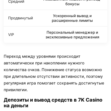
Средний
бонусы
Ускоренный вывод и
Продвинутый
расширенные лимиты
Персональный менеджер и
VIP
эксклюзивные предложения
Переход между уровнями происходит
автоматически при накоплении нужного
количества очков. Понижение статуса возможно
при длительном отсутствии активности, поэтому
регулярная игра помогает сохранять достигнутые
привилегии.
Депозиты и вывод средств в 7K Casino
на деньги