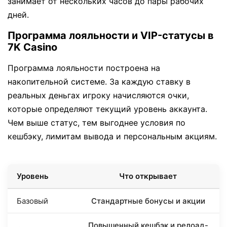
занимает от нескольких часов до пары рабочих
дней.
Программа лояльности и VIP-статусы в
7K Casino
Программа лояльности построена на
накопительной системе. За каждую ставку в
реальных деньгах игроку начисляются очки,
которые определяют текущий уровень аккаунта.
Чем выше статус, тем выгоднее условия по
кешбэку, лимитам вывода и персональным акциям.
Уровень
Что открывает
Базовый
Стандартные бонусы и акции
Повышенный кешбэк и релоад-