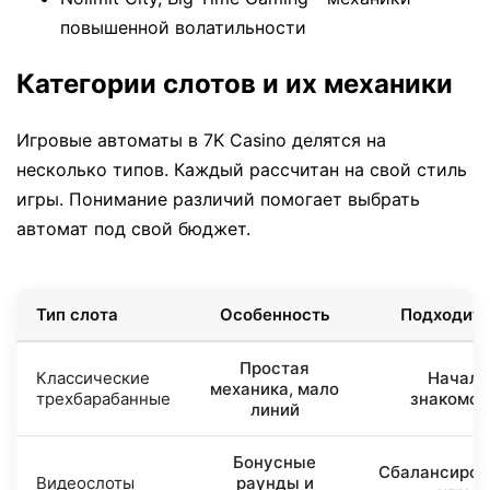
повышенной волатильности
Категории слотов и их механики
Игровые автоматы в 7K Casino делятся на
несколько типов. Каждый рассчитан на свой стиль
игры. Понимание различий помогает выбрать
автомат под свой бюджет.
Тип слота
Особенность
Подходит 
Простая
Классические
Начала
механика, мало
трехбарабанные
знакомст
линий
Бонусные
Сбалансиров
Видеослоты
раунды и