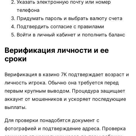
Указать электронную почту или номер
телефона
Придумать пароль и выбрать валюту счета
Подтвердить согласие с правилами
Войти в личный кабинет и пополнить баланс
Верификация личности и ее
сроки
Верификация в казино 7К подтверждает возраст и
личность игрока. Обычно она требуется перед
первым крупным выводом. Процедура защищает
аккаунт от мошенников и ускоряет последующие
выплаты.
Для проверки понадобятся документ с
фотографией и подтверждение адреса. Проверка