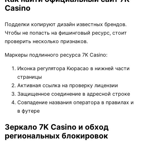
Casino
Подделки копируют дизайн известных брендов.
Чтобы не попасть на фишинговый ресурс, стоит
проверить несколько признаков.
Маркеры подлинного ресурса 7K Casino:
Иконка регулятора Кюрасао в нижней части
страницы
Активная ссылка на проверку лицензии
Защищенное соединение в адресной строке
Совпадение названия оператора в правилах и
в футере
Зеркало 7K Casino и обход
региональных блокировок