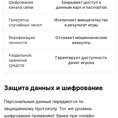
Шифрование
Закрывает доступ к
канала связи
данным карт и паспортов
Генератор
Исключает вмешательство
случайных чисел
в результат игры
Верификация
Отсекает мошеннические
личности
аккаунты
Раздельное
Гарантирует доступность
хранение
денег игрока
средств
Защита данных и шифрование
Персональные данные передаются по
защищенному протоколу. Тот же уровень
шифрования применяют банки при онлайн-