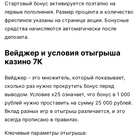
Стартовый бонус активируется поэтапно на
первые пополнения. Размер процента и количество
фриспинов указаны на странице акции. Бонусные
средства начисляются автоматически после
депозита.
Вейджер и условия отыгрыша
казино 7К
Вейджер - это множитель, который показывает,
сколько раз нужно прокрутить бонус перед
выводом. Условие x25 означает, что бонус в 1 000
рублей нужно проставить на сумму 25 000 рублей.
Вклад разных игр в отыгрыш различается, и это
всегда прописано в правилах.
Ключевые параметры отыгрыша: