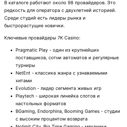
В каталоге работают около 98 провайдеров. Это
редкость для оператора с двухлетней историей.
Среди студий есть лидеры рынка и
быстрорастущие новички.
Ключевые провайдеры 7K Casino:
Pragmatic Play - один из крупнейших
поставщиков, сотни автоматов и регулярные
турниры
NetEnt - классика жанра с узнаваемыми
хитами
Evolution - лидер сегмента живых игр
Playtech - широкая линейка слотов и
настольных форматов
BGaming, Endorphina, Booming Games - студии
с высоким процентом возврата
Nolimit City, Big Time Gaming - механики