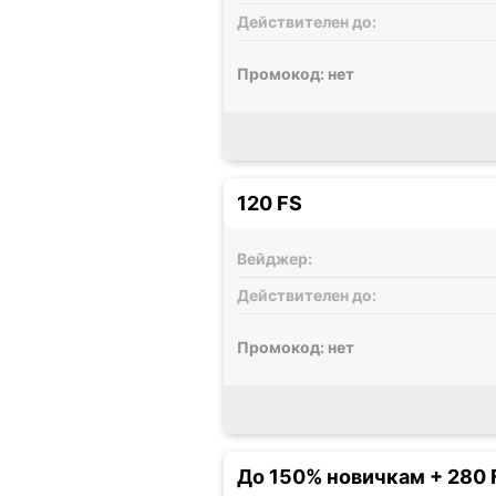
Действителен до:
Промокод: нет
120 FS
Вейджер:
Действителен до:
Промокод: нет
До 150% новичкам + 280 