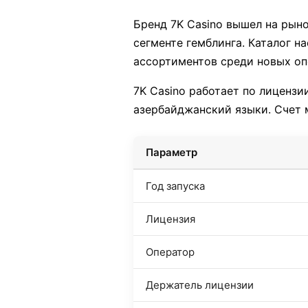
Бренд 7K Casino вышел на рыно
сегменте гемблинга. Каталог н
ассортиментов среди новых оп
7K Casino работает по лицензи
азербайджанский языки. Счет м
Параметр
Год запуска
Лицензия
Оператор
Держатель лицензии