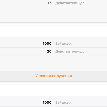
15
Действителен до:
1000
Вейджер:
20
Действителен до:
Условия получения
1000
Вейджер: