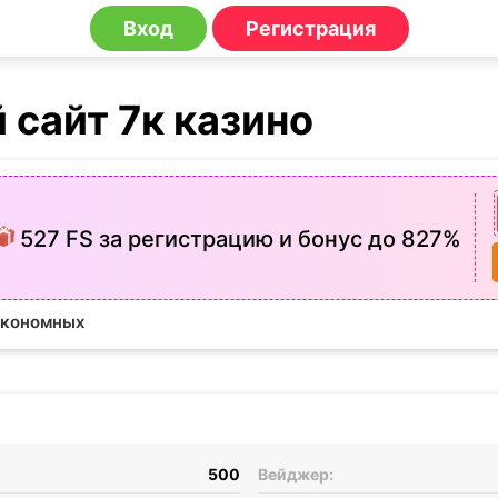
Вход
Регистрация
сайт 7к казино
527 FS за регистрацию и бонус до 827%
экономных
500
Вейджер: