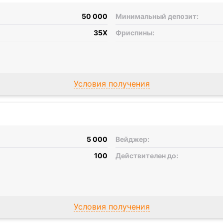
50 000
Минимальный депозит:
35X
Фриспины:
Условия получения
5 000
Вейджер:
100
Действителен до:
Условия получения