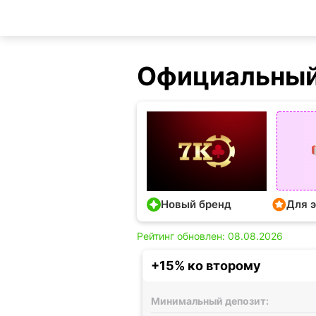
Официальный 
Новый бренд
Для 
Рейтинг обновлен: 08.08.2026
+15% ко второму
Минимальный депозит: