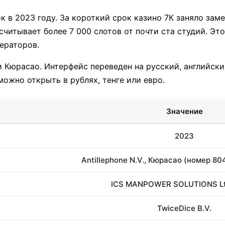
к в 2023 году. За короткий срок казино 7К заняло за
асчитывает более 7 000 слотов от почти ста студий. Эт
ераторов.
и Кюрасао. Интерфейс переведен на русский, английски
ожно открыть в рублях, тенге или евро.
Значение
2023
Antillephone N.V., Кюрасао (номер 8
ICS MANPOWER SOLUTIONS Lt
TwiceDice B.V.