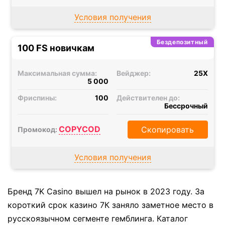
Условия получения
Бездепозитный
100 FS новичкам
Максимальная сумма:
Вейджер:
25X
5 000
Фриспины:
100
Действителен до:
Бессрочный
COPYCOD
Скопировать
Промокод:
Условия получения
Бренд 7K Casino вышел на рынок в 2023 году. За
короткий срок казино 7К заняло заметное место в
русскоязычном сегменте гемблинга. Каталог