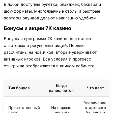
В лобби доступны рулетка, блэкджек, баккара и
шоу-форматы. Многоязычные столы и быстрые
повторы раундов делают навигацию удобной
Бонусы и акции 7К казино
Бонусная программа 7К казино состоит из
стартовых и регулярных акций. Первые
рассчитаны на новичков, вторые удерживают
активных игроков. Все условия и прогресс
отыгрыша отображаются в личном кабинете.
Когда
Тип бонуса
Что дает
начисляется
Увеличение
Приветственный
На первые
стартового
пакет
депозиты
баланса и