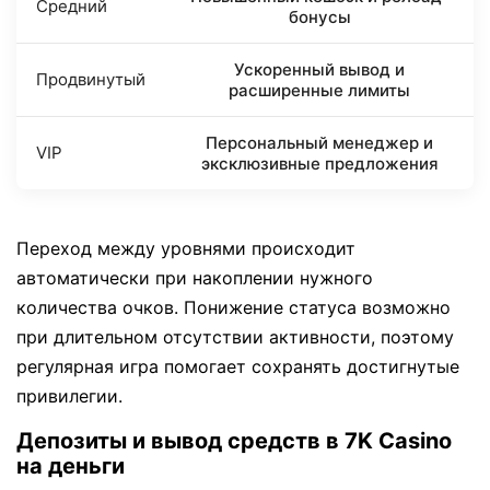
Средний
бонусы
Ускоренный вывод и
Продвинутый
расширенные лимиты
Персональный менеджер и
VIP
эксклюзивные предложения
Переход между уровнями происходит
автоматически при накоплении нужного
количества очков. Понижение статуса возможно
при длительном отсутствии активности, поэтому
регулярная игра помогает сохранять достигнутые
привилегии.
Депозиты и вывод средств в 7K Casino
на деньги