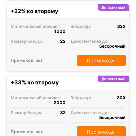
Депозитный
+22% ко второму
Минимальный депозит:
Вейджер:
33X
1000
Размер бонуса:
22
Действителен до:
Бессрочный
Промокоды
Промокод: нет
Депозитный
+33% ко второму
Минимальный депозит:
Вейджер:
30X
2000
Размер бонуса:
33
Действителен до:
Бессрочный
Промокоды
Промокод: нет