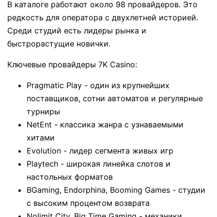
В каталоге работают около 98 провайдеров. Это
редкость для оператора с двухлетней историей.
Среди студий есть лидеры рынка и
быстрорастущие новички.
Ключевые провайдеры 7K Casino:
Pragmatic Play - один из крупнейших
поставщиков, сотни автоматов и регулярные
турниры
NetEnt - классика жанра с узнаваемыми
хитами
Evolution - лидер сегмента живых игр
Playtech - широкая линейка слотов и
настольных форматов
BGaming, Endorphina, Booming Games - студии
с высоким процентом возврата
Nolimit City, Big Time Gaming - механики