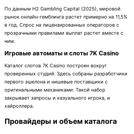
По данным H2 Gambling Capital (2025), мировой
рынок онлайн-гемблинга растет примерно на 11,5%
в год. Спрос на лицензированных операторов с
прозрачными правилами выплат растет вместе с
ним.
Игровые автоматы и слоты 7K Casino
Каталог слотов 7K Casino построен вокруг
проверенных студий. Здесь собраны разработчики
первого эшелона и нишевые поставщики с
оригинальными механиками. Такой набор
закрывает запросы и казуального игрока, и
хайроллера.
Провайдеры и объем каталога