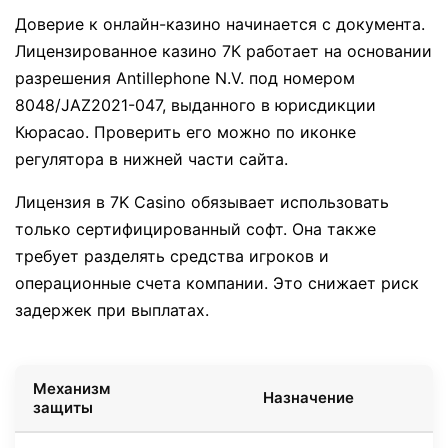
Доверие к онлайн-казино начинается с документа.
Лицензированное казино 7К работает на основании
разрешения Antillephone N.V. под номером
8048/JAZ2021-047, выданного в юрисдикции
Кюрасао. Проверить его можно по иконке
регулятора в нижней части сайта.
Лицензия в 7K Casino обязывает использовать
только сертифицированный софт. Она также
требует разделять средства игроков и
операционные счета компании. Это снижает риск
задержек при выплатах.
Механизм
Назначение
защиты