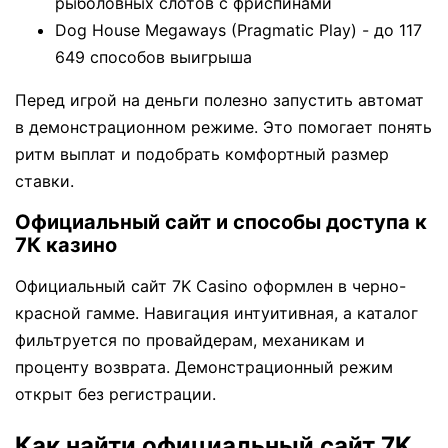
рыболовных слотов с фриспинами
Dog House Megaways (Pragmatic Play) - до 117
649 способов выигрыша
Перед игрой на деньги полезно запустить автомат
в демонстрационном режиме. Это помогает понять
ритм выплат и подобрать комфортный размер
ставки.
Официальный сайт и способы доступа к
7К казино
Официальный сайт 7K Casino оформлен в черно-
красной гамме. Навигация интуитивная, а каталог
фильтруется по провайдерам, механикам и
проценту возврата. Демонстрационный режим
открыт без регистрации.
Как найти официальный сайт 7K