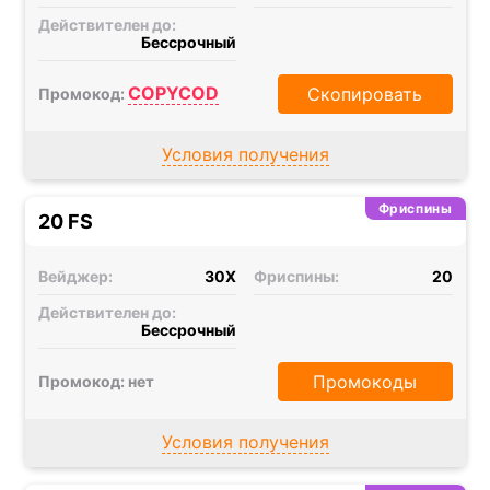
Действителен до:
Бессрочный
COPYCOD
Скопировать
Промокод:
Условия получения
Фриспины
20 FS
Вейджер:
30X
Фриспины:
20
Действителен до:
Бессрочный
Промокоды
Промокод: нет
Условия получения