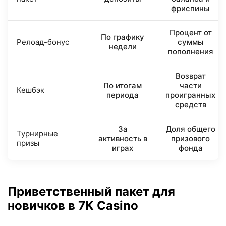
фриспины
Процент от
По графику
Релоад-бонус
суммы
недели
пополнения
Возврат
По итогам
части
Кешбэк
периода
проигранных
средств
За
Доля общего
Турнирные
активность в
призового
призы
играх
фонда
Приветственный пакет для
новичков в 7K Casino