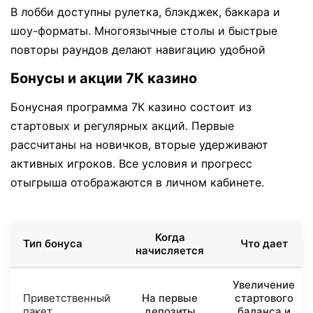
В лобби доступны рулетка, блэкджек, баккара и
шоу-форматы. Многоязычные столы и быстрые
повторы раундов делают навигацию удобной
Бонусы и акции 7К казино
Бонусная программа 7К казино состоит из
стартовых и регулярных акций. Первые
рассчитаны на новичков, вторые удерживают
активных игроков. Все условия и прогресс
отыгрыша отображаются в личном кабинете.
Когда
Тип бонуса
Что дает
начисляется
Увеличение
Приветственный
На первые
стартового
пакет
депозиты
баланса и