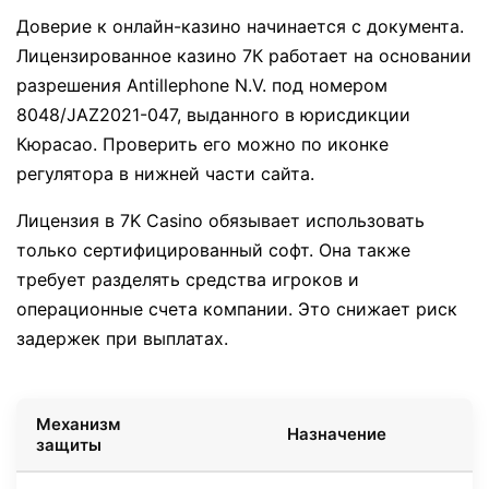
Доверие к онлайн-казино начинается с документа.
Лицензированное казино 7К работает на основании
разрешения Antillephone N.V. под номером
8048/JAZ2021-047, выданного в юрисдикции
Кюрасао. Проверить его можно по иконке
регулятора в нижней части сайта.
Лицензия в 7K Casino обязывает использовать
только сертифицированный софт. Она также
требует разделять средства игроков и
операционные счета компании. Это снижает риск
задержек при выплатах.
Механизм
Назначение
защиты