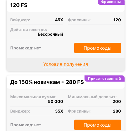
Фриспины
120 FS
Вейджер:
45X
Фриспины:
120
Действителен до:
Бессрочный
Промокоды
Промокод: нет
Условия получения
Приветственный
До 150% новичкам + 280 FS
Максимальная сумма:
Минимальный депозит:
50 000
200
Вейджер:
35X
Фриспины:
280
Промокоды
Промокод: нет