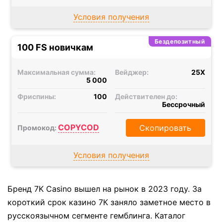
Условия получения
Бездепозитный
100 FS новичкам
Максимальная сумма:
Вейджер:
25X
5 000
Фриспины:
100
Действителен до:
Бессрочный
COPYCOD
Скопировать
Промокод:
Условия получения
Бренд 7K Casino вышел на рынок в 2023 году. За
короткий срок казино 7К заняло заметное место в
русскоязычном сегменте гемблинга. Каталог