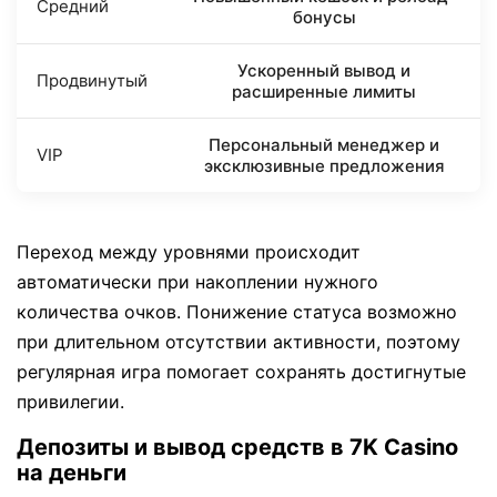
Средний
бонусы
Ускоренный вывод и
Продвинутый
расширенные лимиты
Персональный менеджер и
VIP
эксклюзивные предложения
Переход между уровнями происходит
автоматически при накоплении нужного
количества очков. Понижение статуса возможно
при длительном отсутствии активности, поэтому
регулярная игра помогает сохранять достигнутые
привилегии.
Депозиты и вывод средств в 7K Casino
на деньги