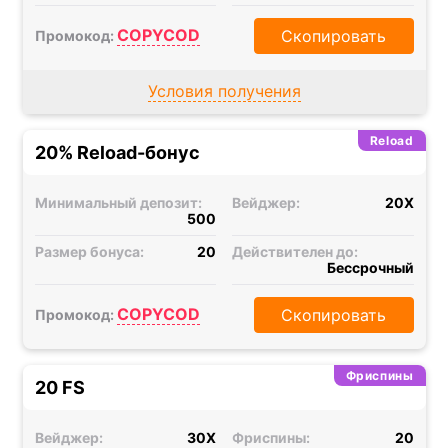
COPYCOD
Скопировать
Промокод:
Условия получения
Reload
20% Reload-бонус
Минимальный депозит:
Вейджер:
20X
500
Размер бонуса:
20
Действителен до:
Бессрочный
COPYCOD
Скопировать
Промокод:
Фриспины
20 FS
Вейджер:
30X
Фриспины:
20