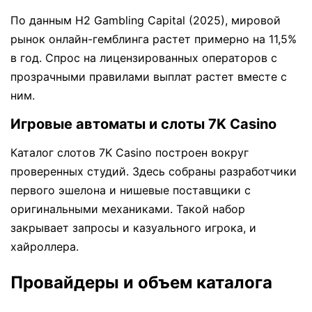
По данным H2 Gambling Capital (2025), мировой
рынок онлайн-гемблинга растет примерно на 11,5%
в год. Спрос на лицензированных операторов с
прозрачными правилами выплат растет вместе с
ним.
Игровые автоматы и слоты 7K Casino
Каталог слотов 7K Casino построен вокруг
проверенных студий. Здесь собраны разработчики
первого эшелона и нишевые поставщики с
оригинальными механиками. Такой набор
закрывает запросы и казуального игрока, и
хайроллера.
Провайдеры и объем каталога