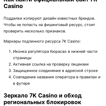
Casino
Подделки копируют дизайн известных брендов.
Чтобы не попасть на фишинговый ресурс, стоит
проверить несколько признаков.
Маркеры подлинного ресурса 7K Casino:
Иконка регулятора Кюрасао в нижней части
страницы
Активная ссылка на проверку лицензии
Защищенное соединение в адресной строке
Совпадение названия оператора в правилах и
в футере
Зеркало 7K Casino и обход
региональных блокировок