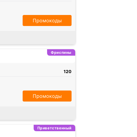
Промокоды
Фриспины
120
Промокоды
Приветственный