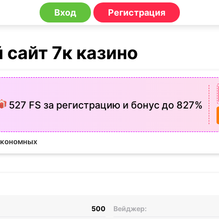
Вход
Регистрация
сайт 7к казино
527 FS за регистрацию и бонус до 827%
экономных
500
Вейджер: