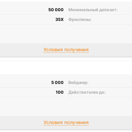
50 000
Минимальный депозит:
35X
Фриспины:
Условия получения
5 000
Вейджер:
100
Действителен до:
Условия получения