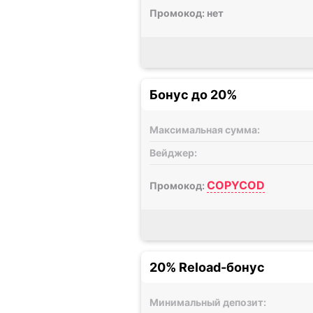
Промокод: нет
Бонус до 20%
Максимальная сумма:
Вейджер:
COPYCOD
Промокод:
20% Reload-бонус
Минимальный депозит: