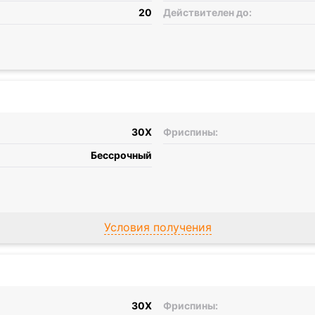
20
Действителен до:
30X
Фриспины:
Бессрочный
Условия получения
30X
Фриспины: