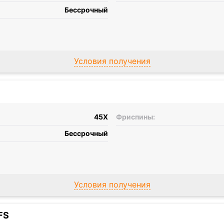
Бессрочный
Условия получения
45X
Фриспины:
Бессрочный
Условия получения
FS