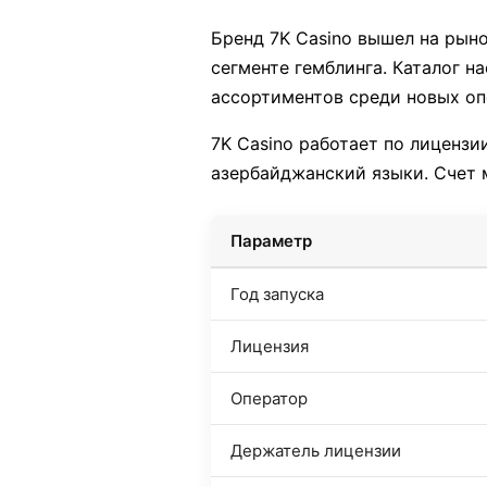
Бренд 7K Casino вышел на рыно
сегменте гемблинга. Каталог н
ассортиментов среди новых оп
7K Casino работает по лицензи
азербайджанский языки. Счет м
Параметр
Год запуска
Лицензия
Оператор
Держатель лицензии