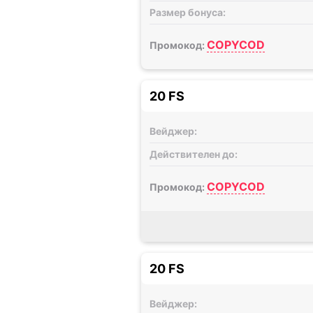
Размер бонуса:
COPYCOD
Промокод:
20 FS
Вейджер:
Действителен до:
COPYCOD
Промокод:
20 FS
Вейджер: