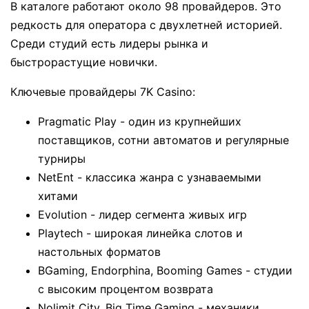
В каталоге работают около 98 провайдеров. Это
редкость для оператора с двухлетней историей.
Среди студий есть лидеры рынка и
быстрорастущие новички.
Ключевые провайдеры 7K Casino:
Pragmatic Play - один из крупнейших
поставщиков, сотни автоматов и регулярные
турниры
NetEnt - классика жанра с узнаваемыми
хитами
Evolution - лидер сегмента живых игр
Playtech - широкая линейка слотов и
настольных форматов
BGaming, Endorphina, Booming Games - студии
с высоким процентом возврата
Nolimit City, Big Time Gaming - механики