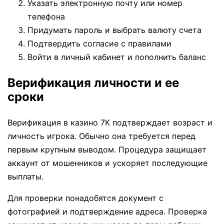
Указать электронную почту или номер
телефона
Придумать пароль и выбрать валюту счета
Подтвердить согласие с правилами
Войти в личный кабинет и пополнить баланс
Верификация личности и ее
сроки
Верификация в казино 7К подтверждает возраст и
личность игрока. Обычно она требуется перед
первым крупным выводом. Процедура защищает
аккаунт от мошенников и ускоряет последующие
выплаты.
Для проверки понадобятся документ с
фотографией и подтверждение адреса. Проверка