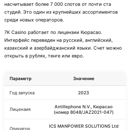
насчитывает более 7 000 слотов от почти ста
студий. Это один из крупнейших ассортиментов
среди новых операторов.
7K Casino работает по лицензии Кюрасао.
Интерфейс переведен на русский, английский,
казахский и азербайджанский языки. Счет можно
открыть в рублях, тенге или евро.
Параметр
Значение
Год запуска
2023
Antillephone N.V., Кюрасао
Лицензия
(номер 8048/JAZ2021-047)
ICS MANPOWER SOLUTIONS Ltd
Оператор