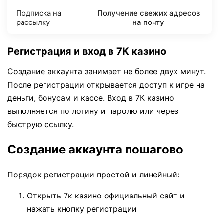
Подписка на
Получение свежих адресов
рассылку
на почту
Регистрация и вход в 7К казино
Создание аккаунта занимает не более двух минут.
После регистрации открывается доступ к игре на
деньги, бонусам и кассе. Вход в 7К казино
выполняется по логину и паролю или через
быструю ссылку.
Создание аккаунта пошагово
Порядок регистрации простой и линейный:
Открыть 7к казино официальный сайт и
нажать кнопку регистрации