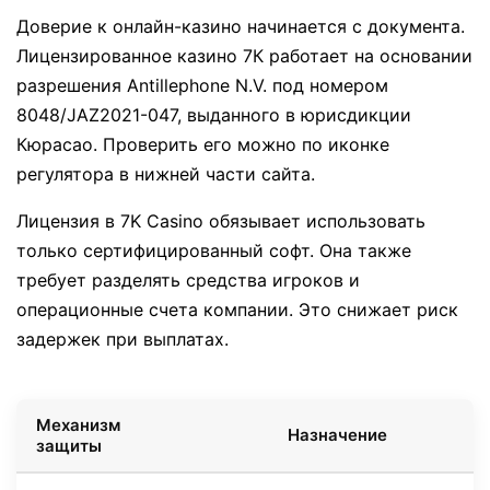
Доверие к онлайн-казино начинается с документа.
Лицензированное казино 7К работает на основании
разрешения Antillephone N.V. под номером
8048/JAZ2021-047, выданного в юрисдикции
Кюрасао. Проверить его можно по иконке
регулятора в нижней части сайта.
Лицензия в 7K Casino обязывает использовать
только сертифицированный софт. Она также
требует разделять средства игроков и
операционные счета компании. Это снижает риск
задержек при выплатах.
Механизм
Назначение
защиты