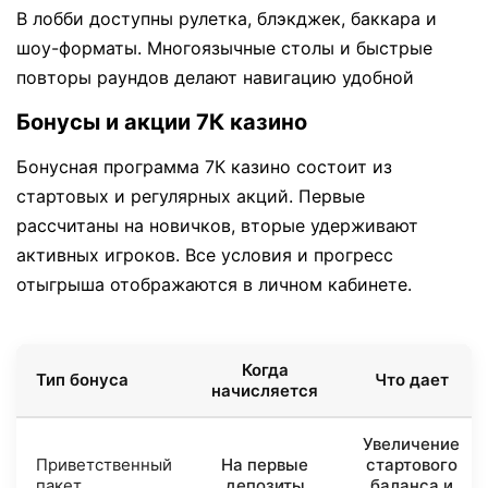
В лобби доступны рулетка, блэкджек, баккара и
шоу-форматы. Многоязычные столы и быстрые
повторы раундов делают навигацию удобной
Бонусы и акции 7К казино
Бонусная программа 7К казино состоит из
стартовых и регулярных акций. Первые
рассчитаны на новичков, вторые удерживают
активных игроков. Все условия и прогресс
отыгрыша отображаются в личном кабинете.
Когда
Тип бонуса
Что дает
начисляется
Увеличение
Приветственный
На первые
стартового
пакет
депозиты
баланса и