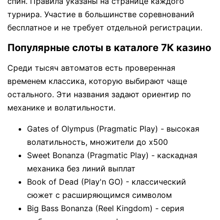
спин. Правила указаны на странице каждого
турнира. Участие в большинстве соревнований
бесплатное и не требует отдельной регистрации.
Популярные слоты в каталоге 7К казино
Среди тысяч автоматов есть проверенная
временем классика, которую выбирают чаще
остального. Эти названия задают ориентир по
механике и волатильности.
Gates of Olympus (Pragmatic Play) - высокая
волатильность, множители до x500
Sweet Bonanza (Pragmatic Play) - каскадная
механика без линий выплат
Book of Dead (Play'n GO) - классический
сюжет с расширяющимся символом
Big Bass Bonanza (Reel Kingdom) - серия