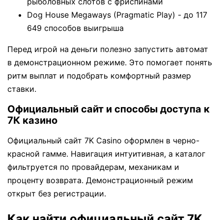
рыболовных слотов с фриспинами
Dog House Megaways (Pragmatic Play) - до 117
649 способов выигрыша
Перед игрой на деньги полезно запустить автомат
в демонстрационном режиме. Это помогает понять
ритм выплат и подобрать комфортный размер
ставки.
Официальный сайт и способы доступа к
7К казино
Официальный сайт 7K Casino оформлен в черно-
красной гамме. Навигация интуитивная, а каталог
фильтруется по провайдерам, механикам и
проценту возврата. Демонстрационный режим
открыт без регистрации.
Как найти официальный сайт 7K