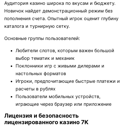
Аудитория казино широка по вкусам и бюджету.
Новичок найдет демонстрационный режим без
пополнения счета. Опытный игрок оценит глубину
каталога и турнирную сетку.
Основные группы пользователей:
Любители слотов, которым важен большой
выбор тематик и механик
Поклонники игр с живыми дилерами и
настольных форматов
Игроки, предпочитающие быстрые платежи и
расчеты в рублях
Пользователи мобильных устройств,
играющие через браузер или приложение
Лицензия и безопасность
лицензированного казино 7К