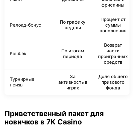
фриспины
Процент от
По графику
Релоад-бонус
суммы
недели
пополнения
Возврат
По итогам
части
Кешбэк
периода
проигранных
средств
За
Доля общего
Турнирные
активность в
призового
призы
играх
фонда
Приветственный пакет для
новичков в 7K Casino