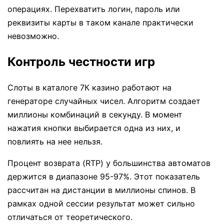
операциях. Перехватить логин, пароль или
реквизиты карты в таком канале практически
невозможно.
Контроль честности игр
Слоты в каталоге 7К казино работают на
генераторе случайных чисел. Алгоритм создает
миллионы комбинаций в секунду. В момент
нажатия кнопки выбирается одна из них, и
повлиять на нее нельзя.
Процент возврата (RTP) у большинства автоматов
держится в диапазоне 95-97%. Этот показатель
рассчитан на дистанции в миллионы спинов. В
рамках одной сессии результат может сильно
отличаться от теоретического.