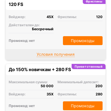
Фриспины
120 FS
Вейджер:
45X
Фриспины:
120
Действителен до:
Бессрочный
Промокоды
Промокод: нет
Условия получения
Приветственный
До 150% новичкам + 280 FS
Максимальная сумма:
Минимальный депозит:
50 000
200
Вейджер:
35X
Фриспины:
280
Промокоды
Промокод: нет