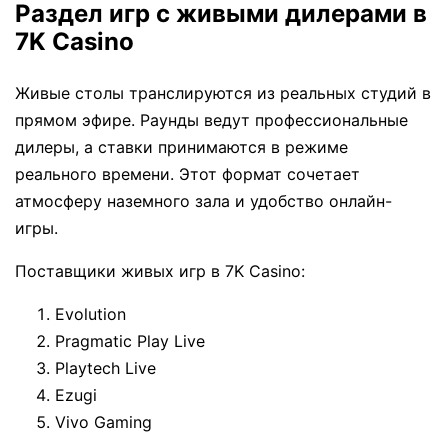
Раздел игр с живыми дилерами в
7K Casino
Живые столы транслируются из реальных студий в
прямом эфире. Раунды ведут профессиональные
дилеры, а ставки принимаются в режиме
реального времени. Этот формат сочетает
атмосферу наземного зала и удобство онлайн-
игры.
Поставщики живых игр в 7K Casino:
Evolution
Pragmatic Play Live
Playtech Live
Ezugi
Vivo Gaming