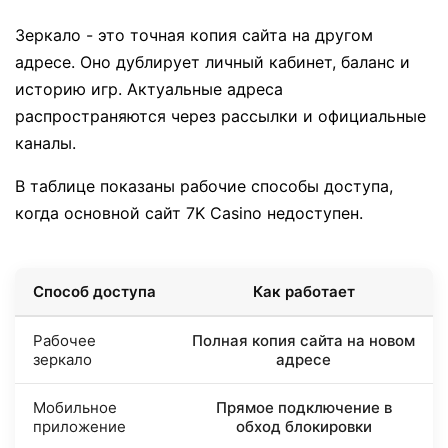
Зеркало - это точная копия сайта на другом
адресе. Оно дублирует личный кабинет, баланс и
историю игр. Актуальные адреса
распространяются через рассылки и официальные
каналы.
В таблице показаны рабочие способы доступа,
когда основной сайт 7K Casino недоступен.
Способ доступа
Как работает
Рабочее
Полная копия сайта на новом
зеркало
адресе
Мобильное
Прямое подключение в
приложение
обход блокировки