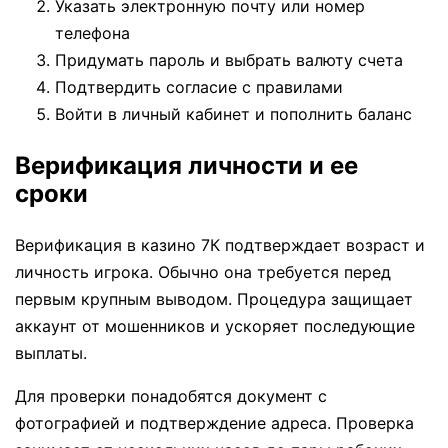
Указать электронную почту или номер
телефона
Придумать пароль и выбрать валюту счета
Подтвердить согласие с правилами
Войти в личный кабинет и пополнить баланс
Верификация личности и ее
сроки
Верификация в казино 7К подтверждает возраст и
личность игрока. Обычно она требуется перед
первым крупным выводом. Процедура защищает
аккаунт от мошенников и ускоряет последующие
выплаты.
Для проверки понадобятся документ с
фотографией и подтверждение адреса. Проверка