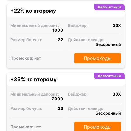
Депозитный
+22% ко второму
Минимальный депозит:
Вейджер:
33X
1000
Размер бонуса:
22
Действителен до:
Бессрочный
Промокоды
Промокод: нет
Депозитный
+33% ко второму
Минимальный депозит:
Вейджер:
30X
2000
Размер бонуса:
33
Действителен до:
Бессрочный
Промокоды
Промокод: нет