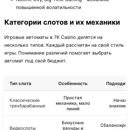
повышенной волатильности
Категории слотов и их механики
Игровые автоматы в 7K Casino делятся на
несколько типов. Каждый рассчитан на свой стиль
игры. Понимание различий помогает выбрать
автомат под свой бюджет.
Тип слота
Особенность
Подходит 
Простая
Классические
Начала
механика, мало
трехбарабанные
знакомст
линий
Бонусные
Сбалансиров
Видеослоты
раунды и