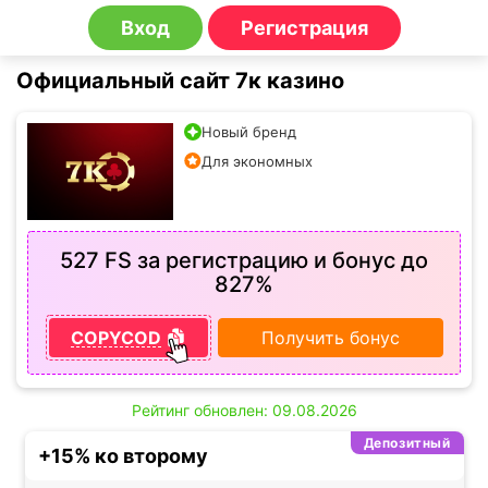
Вход
Регистрация
Официальный сайт 7к казино
Новый бренд
Для экономных
527 FS за регистрацию и бонус до
827%
COPYCOD
Получить бонус
Рейтинг обновлен: 09.08.2026
Депозитный
+15% ко второму