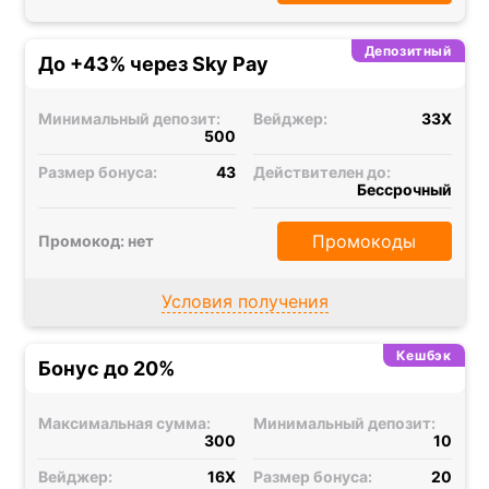
Депозитный
До +43% через Sky Pay
Минимальный депозит:
Вейджер:
33X
500
Размер бонуса:
43
Действителен до:
Бессрочный
Промокоды
Промокод: нет
Условия получения
Кешбэк
Бонус до 20%
Максимальная сумма:
Минимальный депозит:
300
10
Вейджер:
16X
Размер бонуса:
20