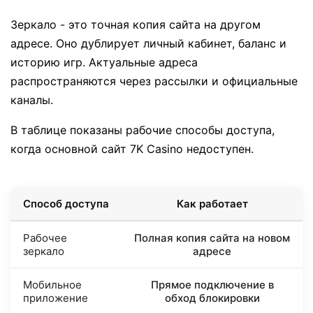
Зеркало - это точная копия сайта на другом
адресе. Оно дублирует личный кабинет, баланс и
историю игр. Актуальные адреса
распространяются через рассылки и официальные
каналы.
В таблице показаны рабочие способы доступа,
когда основной сайт 7K Casino недоступен.
Способ доступа
Как работает
Рабочее
Полная копия сайта на новом
зеркало
адресе
Мобильное
Прямое подключение в
приложение
обход блокировки