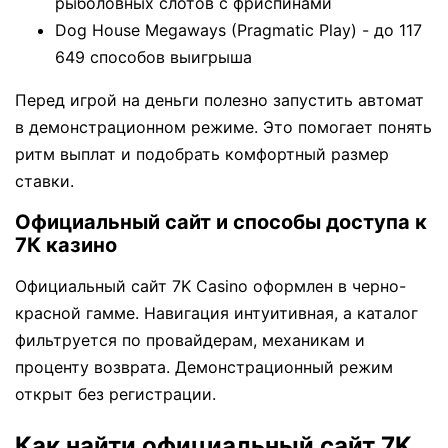
рыболовных слотов с фриспинами
Dog House Megaways (Pragmatic Play) - до 117
649 способов выигрыша
Перед игрой на деньги полезно запустить автомат
в демонстрационном режиме. Это помогает понять
ритм выплат и подобрать комфортный размер
ставки.
Официальный сайт и способы доступа к
7К казино
Официальный сайт 7K Casino оформлен в черно-
красной гамме. Навигация интуитивная, а каталог
фильтруется по провайдерам, механикам и
проценту возврата. Демонстрационный режим
открыт без регистрации.
Как найти официальный сайт 7K