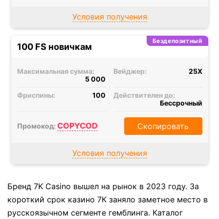
Условия получения
Бездепозитный
100 FS новичкам
Максимальная сумма:
Вейджер:
25X
5 000
Фриспины:
100
Действителен до:
Бессрочный
COPYCOD
Скопировать
Промокод:
Условия получения
Бренд 7K Casino вышел на рынок в 2023 году. За
короткий срок казино 7К заняло заметное место в
русскоязычном сегменте гемблинга. Каталог