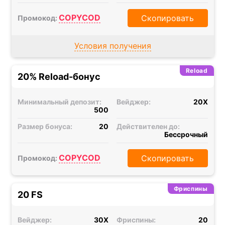
COPYCOD
Скопировать
Промокод:
Условия получения
Reload
20% Reload-бонус
Минимальный депозит:
Вейджер:
20X
500
Размер бонуса:
20
Действителен до:
Бессрочный
COPYCOD
Скопировать
Промокод:
Фриспины
20 FS
Вейджер:
30X
Фриспины:
20