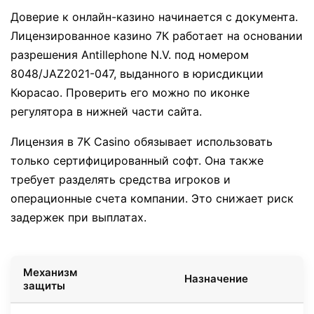
Доверие к онлайн-казино начинается с документа.
Лицензированное казино 7К работает на основании
разрешения Antillephone N.V. под номером
8048/JAZ2021-047, выданного в юрисдикции
Кюрасао. Проверить его можно по иконке
регулятора в нижней части сайта.
Лицензия в 7K Casino обязывает использовать
только сертифицированный софт. Она также
требует разделять средства игроков и
операционные счета компании. Это снижает риск
задержек при выплатах.
Механизм
Назначение
защиты