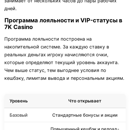
занимает от нескольких часов до пары рабочих
дней.
Программа лояльности и VIP-статусы в
7K Casino
Программа лояльности построена на
накопительной системе. За каждую ставку в
реальных деньгах игроку начисляются очки,
которые определяют текущий уровень аккаунта.
Чем выше статус, тем выгоднее условия по
кешбэку, лимитам вывода и персональным акциям.
Уровень
Что открывает
Базовый
Стандартные бонусы и акции
Повышенный кешбэк и релоад-