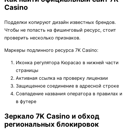
Casino
Подделки копируют дизайн известных брендов.
Чтобы не попасть на фишинговый ресурс, стоит
проверить несколько признаков.
Маркеры подлинного ресурса 7K Casino:
Иконка регулятора Кюрасао в нижней части
страницы
Активная ссылка на проверку лицензии
Защищенное соединение в адресной строке
Совпадение названия оператора в правилах и
в футере
Зеркало 7K Casino и обход
региональных блокировок