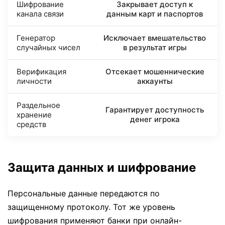
Шифрование
Закрывает доступ к
канала связи
данным карт и паспортов
Генератор
Исключает вмешательство
случайных чисел
в результат игры
Верификация
Отсекает мошеннические
личности
аккаунты
Раздельное
Гарантирует доступность
хранение
денег игрока
средств
Защита данных и шифрование
Персональные данные передаются по
защищенному протоколу. Тот же уровень
шифрования применяют банки при онлайн-