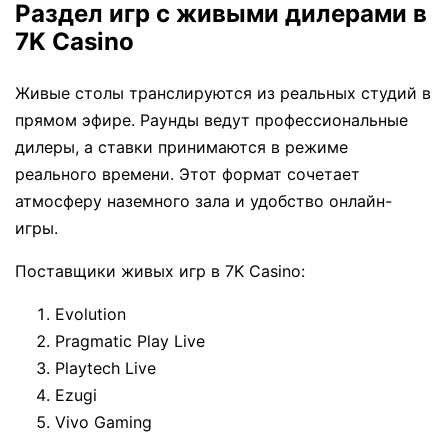
Раздел игр с живыми дилерами в
7K Casino
Живые столы транслируются из реальных студий в
прямом эфире. Раунды ведут профессиональные
дилеры, а ставки принимаются в режиме
реального времени. Этот формат сочетает
атмосферу наземного зала и удобство онлайн-
игры.
Поставщики живых игр в 7K Casino:
Evolution
Pragmatic Play Live
Playtech Live
Ezugi
Vivo Gaming