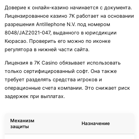
Доверие к онлайн-казино начинается с документа.
Лицензированное казино 7К работает на основании
разрешения Antillephone N.V. под номером
8048/JAZ2021-047, выданного в юрисдикции
Кюрасао. Проверить его можно по иконке
регулятора в нижней части сайта.
Лицензия в 7K Casino обязывает использовать
только сертифицированный софт. Она также
требует разделять средства игроков и
операционные счета компании. Это снижает риск
задержек при выплатах.
Механизм
Назначение
защиты