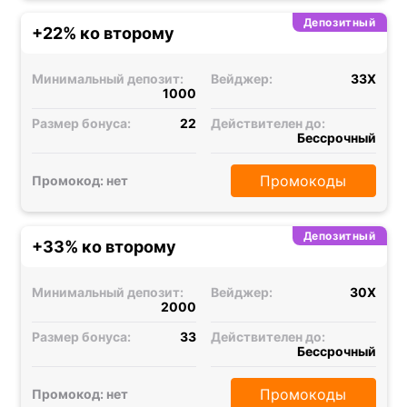
Депозитный
+22% ко второму
Минимальный депозит:
Вейджер:
33X
1000
Размер бонуса:
22
Действителен до:
Бессрочный
Промокоды
Промокод: нет
Депозитный
+33% ко второму
Минимальный депозит:
Вейджер:
30X
2000
Размер бонуса:
33
Действителен до:
Бессрочный
Промокоды
Промокод: нет