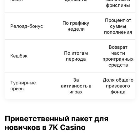
фриспины
Процент от
По графику
Релоад-бонус
суммы
недели
пополнения
Возврат
По итогам
части
Кешбэк
периода
проигранных
средств
За
Доля общего
Турнирные
активность в
призового
призы
играх
фонда
Приветственный пакет для
новичков в 7K Casino