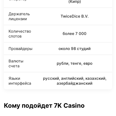
(Кипр)
Держатель
TwiceDice B.V.
лицензии
Количество
более 7 000
слотов
Провайдеры
около 98 студий
Валюты
рубли, тенге, евро
счета
Языки
русский, английский, казахский,
интерфейса
азербайджанский
Кому подойдет 7K Casino