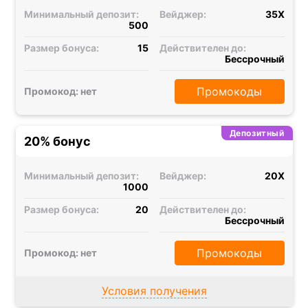
Минимальный депозит:
Вейджер:
35X
500
Размер бонуса:
15
Действителен до:
Бессрочный
Промокоды
Промокод: нет
Депозитный
20% бонус
Минимальный депозит:
Вейджер:
20X
1000
Размер бонуса:
20
Действителен до:
Бессрочный
Промокоды
Промокод: нет
Условия получения