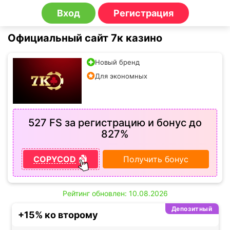
Вход
Регистрация
Официальный сайт 7к казино
Новый бренд
Для экономных
527 FS за регистрацию и бонус до
827%
COPYCOD
Получить бонус
Рейтинг обновлен: 10.08.2026
Депозитный
+15% ко второму