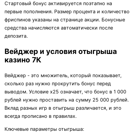
Стартовый бонус активируется поэтапно на
первые пополнения. Размер процента и количество
фриспинов указаны на странице акции. Бонусные
средства начисляются автоматически после
депозита.
Вейджер и условия отыгрыша
казино 7К
Вейджер - это множитель, который показывает,
сколько раз нужно прокрутить бонус перед
выводом. Условие x25 означает, что бонус в 1 000
рублей нужно проставить на сумму 25 000 рублей.
Вклад разных игр в отыгрыш различается, и это
всегда прописано в правилах.
Ключевые параметры отыгрыша: