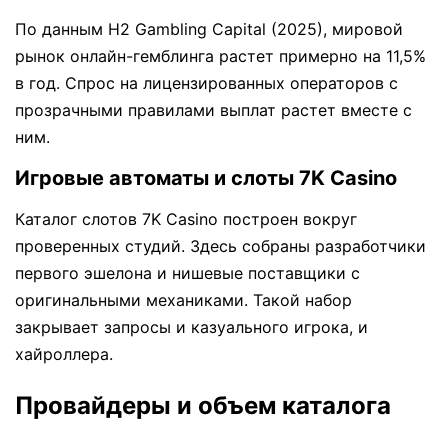
По данным H2 Gambling Capital (2025), мировой
рынок онлайн-гемблинга растет примерно на 11,5%
в год. Спрос на лицензированных операторов с
прозрачными правилами выплат растет вместе с
ним.
Игровые автоматы и слоты 7K Casino
Каталог слотов 7K Casino построен вокруг
проверенных студий. Здесь собраны разработчики
первого эшелона и нишевые поставщики с
оригинальными механиками. Такой набор
закрывает запросы и казуального игрока, и
хайроллера.
Провайдеры и объем каталога