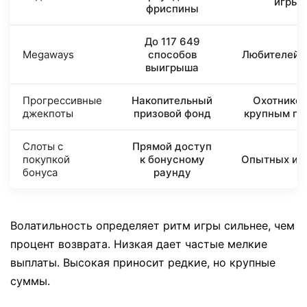
игры
фриспины
До 117 649
Megaways
способов
Любителей 
выигрыша
Прогрессивные
Накопительный
Охотников
джекпоты
призовой фонд
крупным пр
Слоты с
Прямой доступ
покупкой
к бонусному
Опытных иг
бонуса
раунду
Волатильность определяет ритм игры сильнее, чем
процент возврата. Низкая дает частые мелкие
выплаты. Высокая приносит редкие, но крупные
суммы.