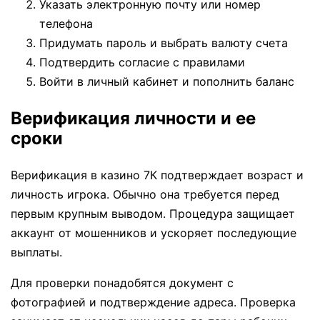
Указать электронную почту или номер
телефона
Придумать пароль и выбрать валюту счета
Подтвердить согласие с правилами
Войти в личный кабинет и пополнить баланс
Верификация личности и ее
сроки
Верификация в казино 7К подтверждает возраст и
личность игрока. Обычно она требуется перед
первым крупным выводом. Процедура защищает
аккаунт от мошенников и ускоряет последующие
выплаты.
Для проверки понадобятся документ с
фотографией и подтверждение адреса. Проверка