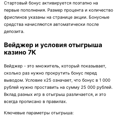
Стартовый бонус активируется поэтапно на
первые пополнения. Размер процента и количество
фриспинов указаны на странице акции. Бонусные
средства начисляются автоматически после
депозита.
Вейджер и условия отыгрыша
казино 7К
Вейджер - это множитель, который показывает,
сколько раз нужно прокрутить бонус перед
выводом. Условие x25 означает, что бонус в 1 000
рублей нужно проставить на сумму 25 000 рублей.
Вклад разных игр в отыгрыш различается, и это
всегда прописано в правилах.
Ключевые параметры отыгрыша: