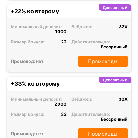
Депозитный
+22% ко второму
Минимальный депозит:
Вейджер:
33X
1000
Размер бонуса:
22
Действителен до:
Бессрочный
Промокоды
Промокод: нет
Депозитный
+33% ко второму
Минимальный депозит:
Вейджер:
30X
2000
Размер бонуса:
33
Действителен до:
Бессрочный
Промокоды
Промокод: нет