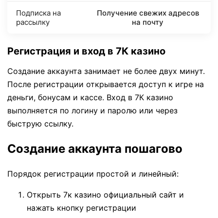
Подписка на
Получение свежих адресов
рассылку
на почту
Регистрация и вход в 7К казино
Создание аккаунта занимает не более двух минут.
После регистрации открывается доступ к игре на
деньги, бонусам и кассе. Вход в 7К казино
выполняется по логину и паролю или через
быструю ссылку.
Создание аккаунта пошагово
Порядок регистрации простой и линейный:
Открыть 7к казино официальный сайт и
нажать кнопку регистрации