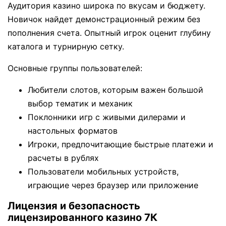
Аудитория казино широка по вкусам и бюджету.
Новичок найдет демонстрационный режим без
пополнения счета. Опытный игрок оценит глубину
каталога и турнирную сетку.
Основные группы пользователей:
Любители слотов, которым важен большой
выбор тематик и механик
Поклонники игр с живыми дилерами и
настольных форматов
Игроки, предпочитающие быстрые платежи и
расчеты в рублях
Пользователи мобильных устройств,
играющие через браузер или приложение
Лицензия и безопасность
лицензированного казино 7К