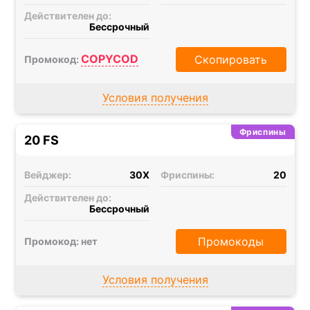
Действителен до:
Бессрочный
COPYCOD
Скопировать
Промокод:
Условия получения
Фриспины
20 FS
Вейджер:
30X
Фриспины:
20
Действителен до:
Бессрочный
Промокоды
Промокод: нет
Условия получения