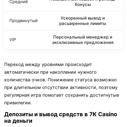
Средний
бонусы
Ускоренный вывод и
Продвинутый
расширенные лимиты
Персональный менеджер и
VIP
эксклюзивные предложения
Переход между уровнями происходит
автоматически при накоплении нужного
количества очков. Понижение статуса возможно
при длительном отсутствии активности, поэтому
регулярная игра помогает сохранять достигнутые
привилегии.
Депозиты и вывод средств в 7K Casino
на деньги