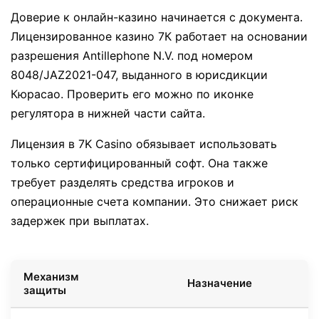
Доверие к онлайн-казино начинается с документа.
Лицензированное казино 7К работает на основании
разрешения Antillephone N.V. под номером
8048/JAZ2021-047, выданного в юрисдикции
Кюрасао. Проверить его можно по иконке
регулятора в нижней части сайта.
Лицензия в 7K Casino обязывает использовать
только сертифицированный софт. Она также
требует разделять средства игроков и
операционные счета компании. Это снижает риск
задержек при выплатах.
Механизм
Назначение
защиты