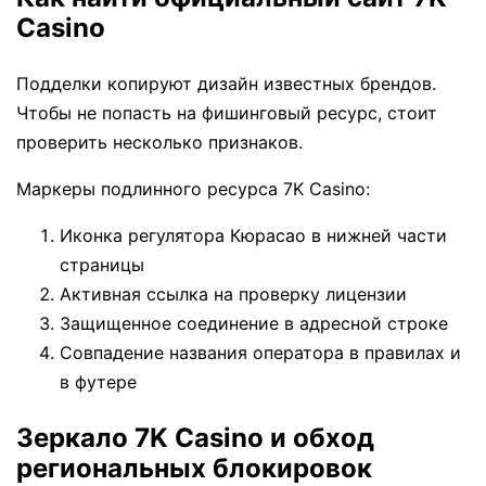
Casino
Подделки копируют дизайн известных брендов.
Чтобы не попасть на фишинговый ресурс, стоит
проверить несколько признаков.
Маркеры подлинного ресурса 7K Casino:
Иконка регулятора Кюрасао в нижней части
страницы
Активная ссылка на проверку лицензии
Защищенное соединение в адресной строке
Совпадение названия оператора в правилах и
в футере
Зеркало 7K Casino и обход
региональных блокировок