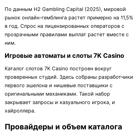
По данным H2 Gambling Capital (2025), мировой
рынок онлайн-гемблинга растет примерно на 11,5%
в год. Спрос на лицензированных операторов с
прозрачными правилами выплат растет вместе с
ним.
Игровые автоматы и слоты 7K Casino
Каталог слотов 7K Casino построен вокруг
проверенных студий. Здесь собраны разработчики
первого эшелона и нишевые поставщики с
оригинальными механиками. Такой набор
закрывает запросы и казуального игрока, и
хайроллера.
Провайдеры и объем каталога