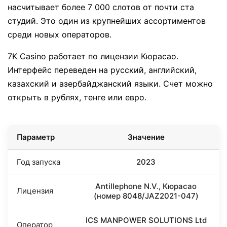
насчитывает более 7 000 слотов от почти ста
студий. Это один из крупнейших ассортиментов
среди новых операторов.
7K Casino работает по лицензии Кюрасао.
Интерфейс переведен на русский, английский,
казахский и азербайджанский языки. Счет можно
открыть в рублях, тенге или евро.
Параметр
Значение
Год запуска
2023
Antillephone N.V., Кюрасао
Лицензия
(номер 8048/JAZ2021-047)
ICS MANPOWER SOLUTIONS Ltd
Оператор