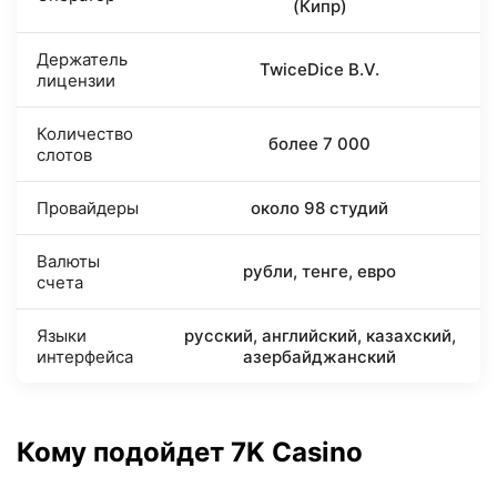
(Кипр)
Держатель
TwiceDice B.V.
лицензии
Количество
более 7 000
слотов
Провайдеры
около 98 студий
Валюты
рубли, тенге, евро
счета
Языки
русский, английский, казахский,
интерфейса
азербайджанский
Кому подойдет 7K Casino