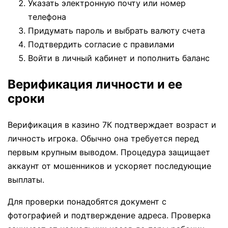
Указать электронную почту или номер
телефона
Придумать пароль и выбрать валюту счета
Подтвердить согласие с правилами
Войти в личный кабинет и пополнить баланс
Верификация личности и ее
сроки
Верификация в казино 7К подтверждает возраст и
личность игрока. Обычно она требуется перед
первым крупным выводом. Процедура защищает
аккаунт от мошенников и ускоряет последующие
выплаты.
Для проверки понадобятся документ с
фотографией и подтверждение адреса. Проверка