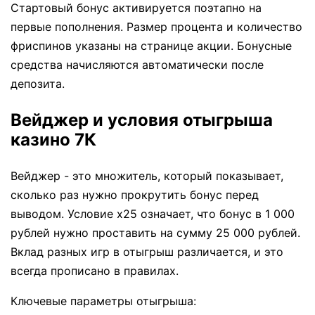
Стартовый бонус активируется поэтапно на
первые пополнения. Размер процента и количество
фриспинов указаны на странице акции. Бонусные
средства начисляются автоматически после
депозита.
Вейджер и условия отыгрыша
казино 7К
Вейджер - это множитель, который показывает,
сколько раз нужно прокрутить бонус перед
выводом. Условие x25 означает, что бонус в 1 000
рублей нужно проставить на сумму 25 000 рублей.
Вклад разных игр в отыгрыш различается, и это
всегда прописано в правилах.
Ключевые параметры отыгрыша: