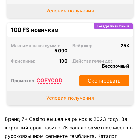
Условия получения
Бездепозитный
100 FS новичкам
Максимальная сумма:
Вейджер:
25X
5 000
Фриспины:
100
Действителен до:
Бессрочный
COPYCOD
Скопировать
Промокод:
Условия получения
Бренд 7K Casino вышел на рынок в 2023 году. За
короткий срок казино 7К заняло заметное место в
русскоязычном сегменте гемблинга. Каталог