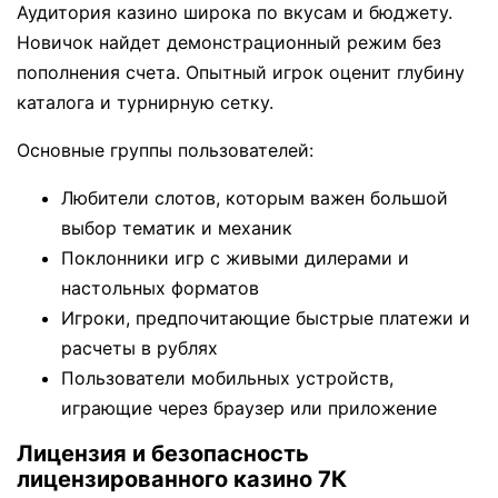
Аудитория казино широка по вкусам и бюджету.
Новичок найдет демонстрационный режим без
пополнения счета. Опытный игрок оценит глубину
каталога и турнирную сетку.
Основные группы пользователей:
Любители слотов, которым важен большой
выбор тематик и механик
Поклонники игр с живыми дилерами и
настольных форматов
Игроки, предпочитающие быстрые платежи и
расчеты в рублях
Пользователи мобильных устройств,
играющие через браузер или приложение
Лицензия и безопасность
лицензированного казино 7К