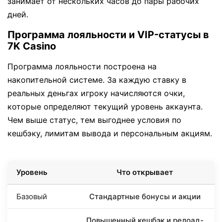
занимает от нескольких часов до пары рабочих
дней.
Программа лояльности и VIP-статусы в
7K Casino
Программа лояльности построена на
накопительной системе. За каждую ставку в
реальных деньгах игроку начисляются очки,
которые определяют текущий уровень аккаунта.
Чем выше статус, тем выгоднее условия по
кешбэку, лимитам вывода и персональным акциям.
Уровень
Что открывает
Базовый
Стандартные бонусы и акции
Повышенный кешбэк и релоад-