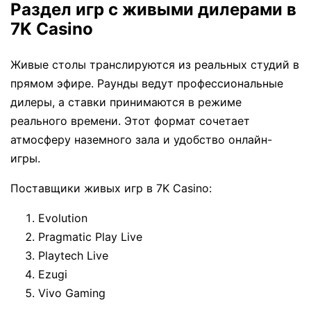
Раздел игр с живыми дилерами в
7K Casino
Живые столы транслируются из реальных студий в
прямом эфире. Раунды ведут профессиональные
дилеры, а ставки принимаются в режиме
реального времени. Этот формат сочетает
атмосферу наземного зала и удобство онлайн-
игры.
Поставщики живых игр в 7K Casino:
Evolution
Pragmatic Play Live
Playtech Live
Ezugi
Vivo Gaming