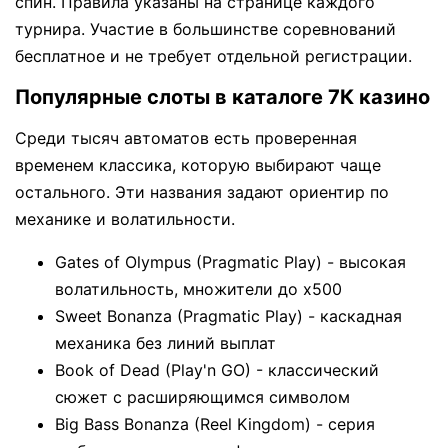
спин. Правила указаны на странице каждого
турнира. Участие в большинстве соревнований
бесплатное и не требует отдельной регистрации.
Популярные слоты в каталоге 7К казино
Среди тысяч автоматов есть проверенная
временем классика, которую выбирают чаще
остального. Эти названия задают ориентир по
механике и волатильности.
Gates of Olympus (Pragmatic Play) - высокая
волатильность, множители до x500
Sweet Bonanza (Pragmatic Play) - каскадная
механика без линий выплат
Book of Dead (Play'n GO) - классический
сюжет с расширяющимся символом
Big Bass Bonanza (Reel Kingdom) - серия