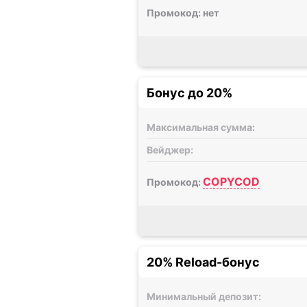
Промокод: нет
Бонус до 20%
Максимальная сумма:
Вейджер:
COPYCOD
Промокод:
20% Reload-бонус
Минимальный депозит: