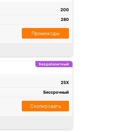
200
280
Промокоды
Бездепозитный
25X
Бессрочный
Скопировать