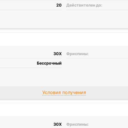
20
Действителен до:
30X
Фриспины:
Бессрочный
Условия получения
30X
Фриспины: