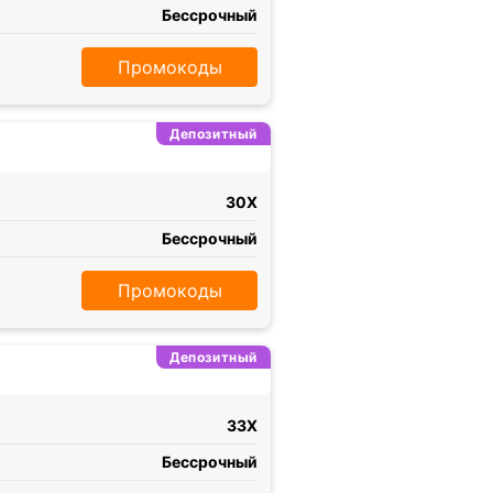
Бессрочный
Промокоды
Депозитный
30X
Бессрочный
Промокоды
Депозитный
33X
Бессрочный