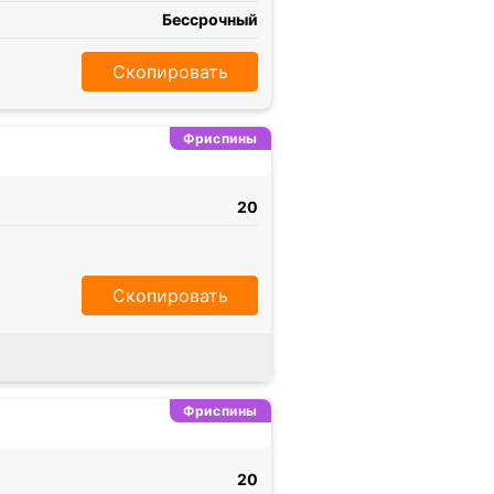
Бессрочный
Скопировать
Фриспины
20
Скопировать
Фриспины
20