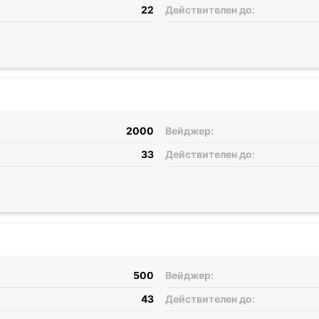
22
Действителен до:
2000
Вейджер:
33
Действителен до:
500
Вейджер:
43
Действителен до: