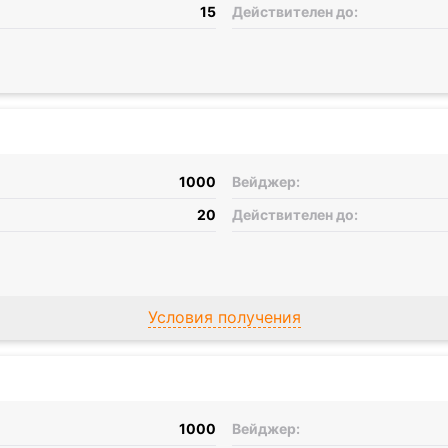
15
Действителен до:
1000
Вейджер:
20
Действителен до:
Условия получения
1000
Вейджер: