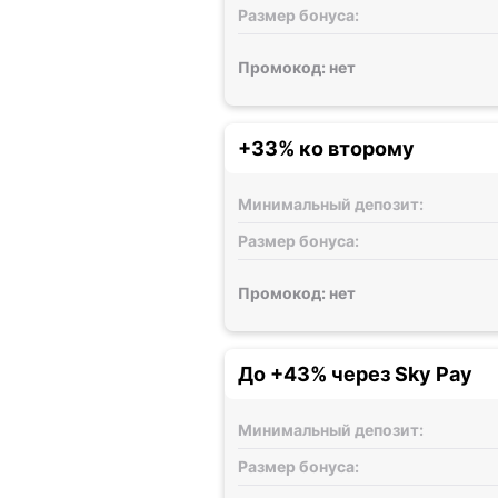
Размер бонуса:
Промокод: нет
+33% ко второму
Минимальный депозит:
Размер бонуса:
Промокод: нет
До +43% через Sky Pay
Минимальный депозит:
Размер бонуса: