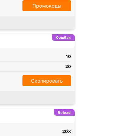
Промокоды
Кешбэк
10
20
Скопировать
Reload
20X