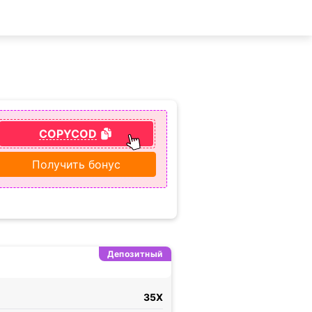
COPYCOD
Получить бонус
Депозитный
35X