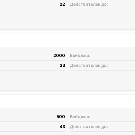
22
Действителен до:
2000
Вейджер:
33
Действителен до:
500
Вейджер:
43
Действителен до: