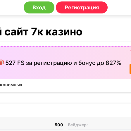
Вход
Регистрация
сайт 7к казино
527 FS за регистрацию и бонус до 827%
экономных
500
Вейджер: