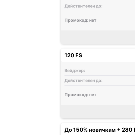
Действителен до:
Промокод: нет
120 FS
Вейджер:
Действителен до:
Промокод: нет
До 150% новичкам + 280 