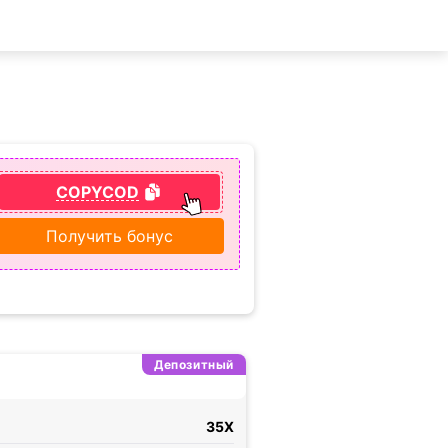
COPYCOD
Получить бонус
Депозитный
35X