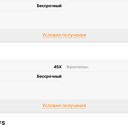
Бессрочный
Условия получения
45X
Фриспины:
Бессрочный
Условия получения
FS