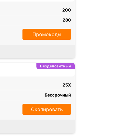
200
280
Промокоды
Бездепозитный
25X
Бессрочный
Скопировать