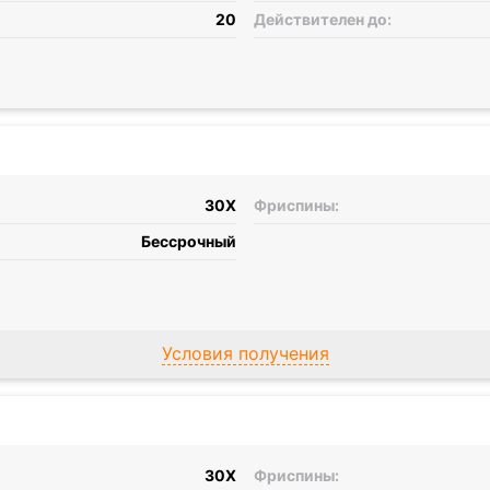
20
Действителен до:
30X
Фриспины:
Бессрочный
Условия получения
30X
Фриспины: