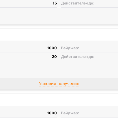
15
Действителен до:
1000
Вейджер:
20
Действителен до:
Условия получения
1000
Вейджер: