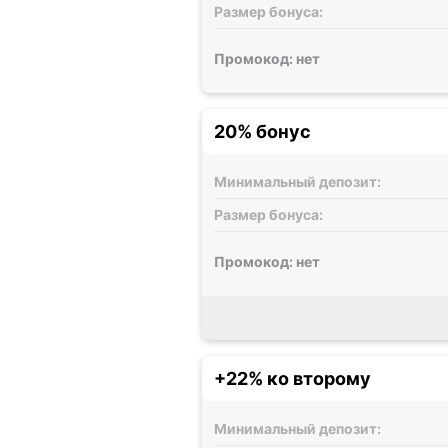
Размер бонуса:
Промокод: нет
20% бонус
Минимальный депозит:
Размер бонуса:
Промокод: нет
+22% ко второму
Минимальный депозит: