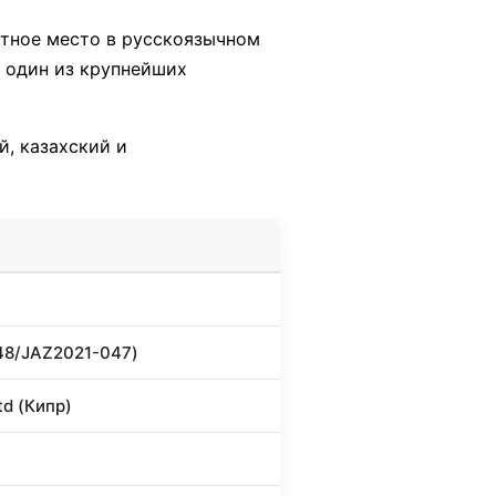
метное место в русскоязычном
о один из крупнейших
й, казахский и
048/JAZ2021-047)
d (Кипр)