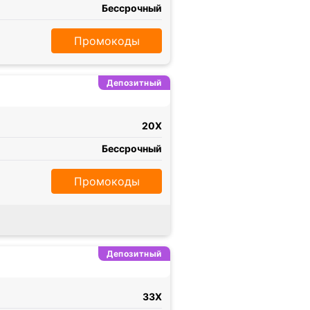
Бессрочный
Промокоды
Депозитный
20X
Бессрочный
Промокоды
Депозитный
33X