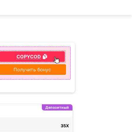
COPYCOD
Получить бонус
Депозитный
35X