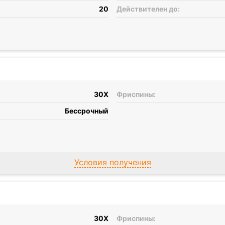
20
Действителен до:
30X
Фриспины:
Бессрочный
Условия получения
30X
Фриспины: