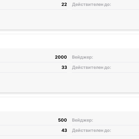
22
Действителен до:
2000
Вейджер:
33
Действителен до:
500
Вейджер:
43
Действителен до: