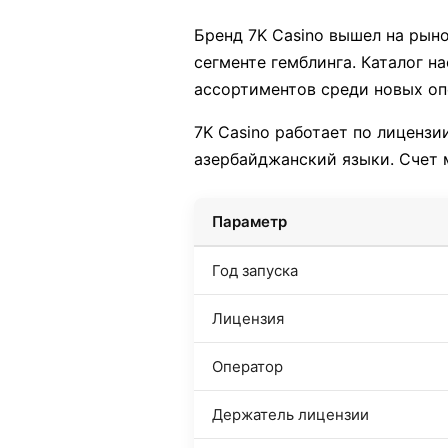
Бренд 7K Casino вышел на рыно
сегменте гемблинга. Каталог н
ассортиментов среди новых оп
7K Casino работает по лицензи
азербайджанский языки. Счет м
Параметр
Год запуска
Лицензия
Оператор
Держатель лицензии