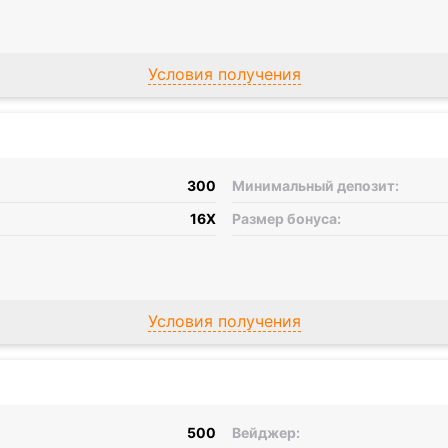
Условия получения
300
Минимальный депозит:
16X
Размер бонуса:
Условия получения
500
Вейджер: