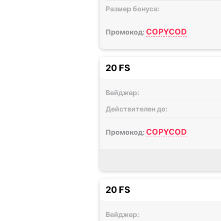
Размер бонуса:
COPYCOD
Промокод:
20 FS
Вейджер:
Действителен до:
COPYCOD
Промокод:
20 FS
Вейджер: