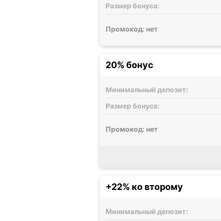
Размер бонуса:
Промокод: нет
20% бонус
Минимальный депозит:
Размер бонуса:
Промокод: нет
+22% ко второму
Минимальный депозит: