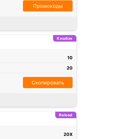
Промокоды
Кешбэк
10
20
Скопировать
Reload
20X