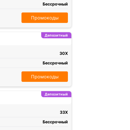
Бессрочный
Промокоды
Депозитный
30X
Бессрочный
Промокоды
Депозитный
33X
Бессрочный