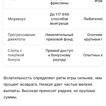
игры
фриспины
До 117 649
Megaways
способов
Любителей 
выигрыша
Прогрессивные
Накопительный
Охотников
джекпоты
призовой фонд
крупным пр
Слоты с
Прямой доступ
покупкой
к бонусному
Опытных иг
бонуса
раунду
Волатильность определяет ритм игры сильнее, чем
процент возврата. Низкая дает частые мелкие
выплаты. Высокая приносит редкие, но крупные
суммы.