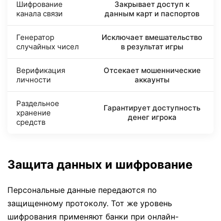
Шифрование
Закрывает доступ к
канала связи
данным карт и паспортов
Генератор
Исключает вмешательство
случайных чисел
в результат игры
Верификация
Отсекает мошеннические
личности
аккаунты
Раздельное
Гарантирует доступность
хранение
денег игрока
средств
Защита данных и шифрование
Персональные данные передаются по
защищенному протоколу. Тот же уровень
шифрования применяют банки при онлайн-