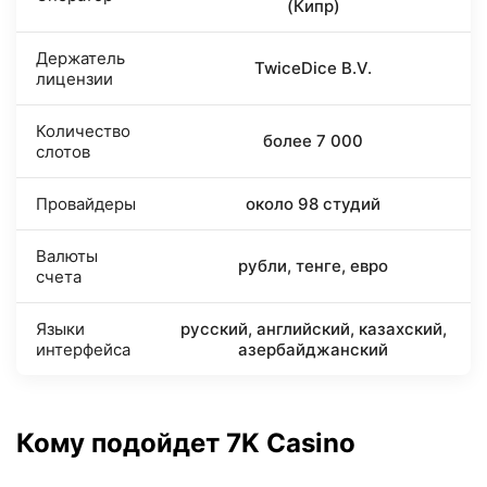
(Кипр)
Держатель
TwiceDice B.V.
лицензии
Количество
более 7 000
слотов
Провайдеры
около 98 студий
Валюты
рубли, тенге, евро
счета
Языки
русский, английский, казахский,
интерфейса
азербайджанский
Кому подойдет 7K Casino