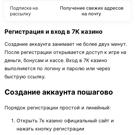
Подписка на
Получение свежих адресов
рассылку
на почту
Регистрация и вход в 7К казино
Создание аккаунта занимает не более двух минут.
После регистрации открывается доступ к игре на
деньги, бонусам и кассе. Вход в 7К казино
выполняется по логину и паролю или через
быструю ссылку.
Создание аккаунта пошагово
Порядок регистрации простой и линейный:
Открыть 7к казино официальный сайт и
нажать кнопку регистрации