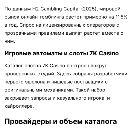
По данным H2 Gambling Capital (2025), мировой
рынок онлайн-гемблинга растет примерно на 11,5%
в год. Спрос на лицензированных операторов с
прозрачными правилами выплат растет вместе с
ним.
Игровые автоматы и слоты 7K Casino
Каталог слотов 7K Casino построен вокруг
проверенных студий. Здесь собраны разработчики
первого эшелона и нишевые поставщики с
оригинальными механиками. Такой набор
закрывает запросы и казуального игрока, и
хайроллера.
Провайдеры и объем каталога