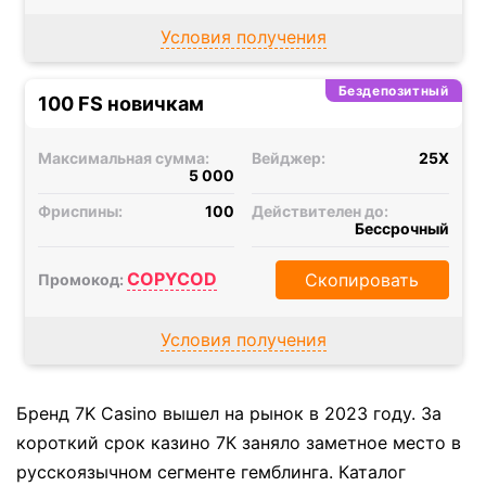
Условия получения
Бездепозитный
100 FS новичкам
Максимальная сумма:
Вейджер:
25X
5 000
Фриспины:
100
Действителен до:
Бессрочный
COPYCOD
Скопировать
Промокод:
Условия получения
Бренд 7K Casino вышел на рынок в 2023 году. За
короткий срок казино 7К заняло заметное место в
русскоязычном сегменте гемблинга. Каталог