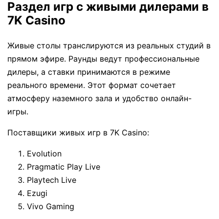
Раздел игр с живыми дилерами в
7K Casino
Живые столы транслируются из реальных студий в
прямом эфире. Раунды ведут профессиональные
дилеры, а ставки принимаются в режиме
реального времени. Этот формат сочетает
атмосферу наземного зала и удобство онлайн-
игры.
Поставщики живых игр в 7K Casino:
Evolution
Pragmatic Play Live
Playtech Live
Ezugi
Vivo Gaming