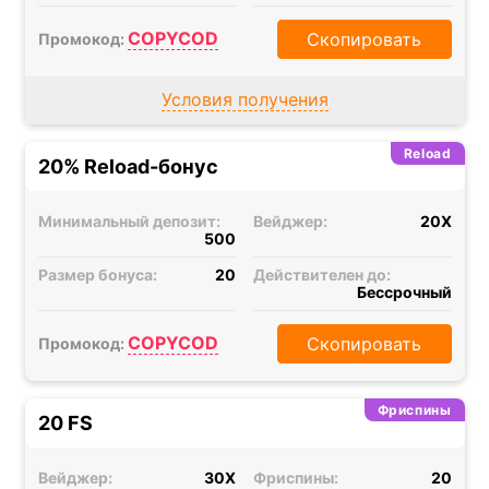
COPYCOD
Скопировать
Промокод:
Условия получения
Reload
20% Reload-бонус
Минимальный депозит:
Вейджер:
20X
500
Размер бонуса:
20
Действителен до:
Бессрочный
COPYCOD
Скопировать
Промокод:
Фриспины
20 FS
Вейджер:
30X
Фриспины:
20