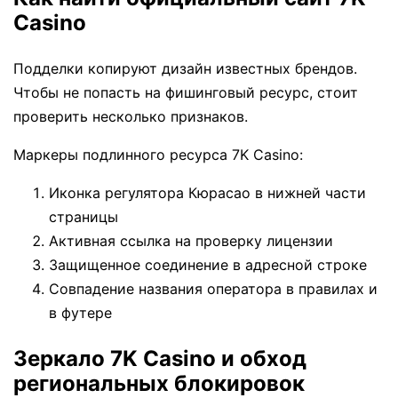
Casino
Подделки копируют дизайн известных брендов.
Чтобы не попасть на фишинговый ресурс, стоит
проверить несколько признаков.
Маркеры подлинного ресурса 7K Casino:
Иконка регулятора Кюрасао в нижней части
страницы
Активная ссылка на проверку лицензии
Защищенное соединение в адресной строке
Совпадение названия оператора в правилах и
в футере
Зеркало 7K Casino и обход
региональных блокировок