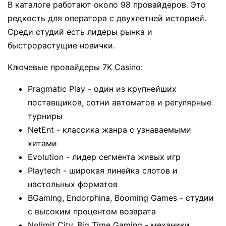
В каталоге работают около 98 провайдеров. Это
редкость для оператора с двухлетней историей.
Среди студий есть лидеры рынка и
быстрорастущие новички.
Ключевые провайдеры 7K Casino:
Pragmatic Play - один из крупнейших
поставщиков, сотни автоматов и регулярные
турниры
NetEnt - классика жанра с узнаваемыми
хитами
Evolution - лидер сегмента живых игр
Playtech - широкая линейка слотов и
настольных форматов
BGaming, Endorphina, Booming Games - студии
с высоким процентом возврата
Nolimit City, Big Time Gaming - механики