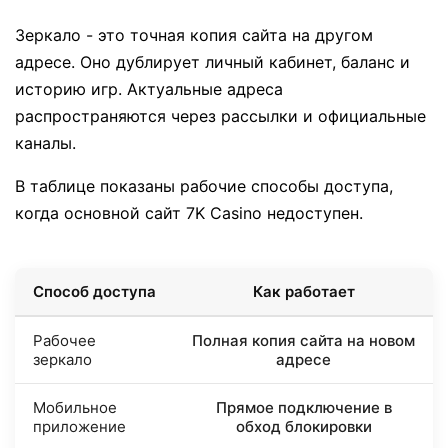
Зеркало - это точная копия сайта на другом
адресе. Оно дублирует личный кабинет, баланс и
историю игр. Актуальные адреса
распространяются через рассылки и официальные
каналы.
В таблице показаны рабочие способы доступа,
когда основной сайт 7K Casino недоступен.
Способ доступа
Как работает
Рабочее
Полная копия сайта на новом
зеркало
адресе
Мобильное
Прямое подключение в
приложение
обход блокировки