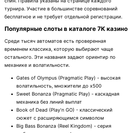
спин. Правила указаны на странице каждого
турнира. Участие в большинстве соревнований
бесплатное и не требует отдельной регистрации.
Популярные слоты в каталоге 7К казино
Среди тысяч автоматов есть проверенная
временем классика, которую выбирают чаще
остального. Эти названия задают ориентир по
механике и волатильности.
Gates of Olympus (Pragmatic Play) - высокая
волатильность, множители до x500
Sweet Bonanza (Pragmatic Play) - каскадная
механика без линий выплат
Book of Dead (Play'n GO) - классический
сюжет с расширяющимся символом
Big Bass Bonanza (Reel Kingdom) - серия