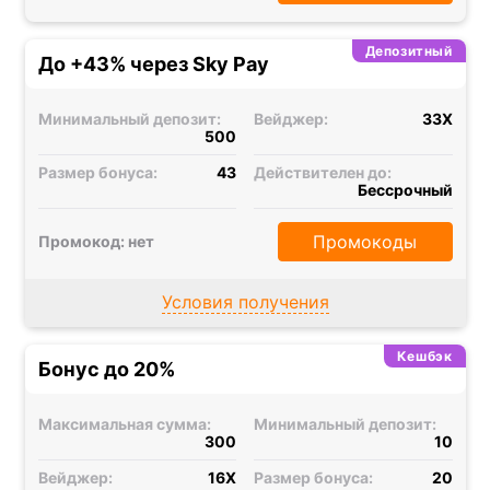
Депозитный
До +43% через Sky Pay
Минимальный депозит:
Вейджер:
33X
500
Размер бонуса:
43
Действителен до:
Бессрочный
Промокоды
Промокод: нет
Условия получения
Кешбэк
Бонус до 20%
Максимальная сумма:
Минимальный депозит:
300
10
Вейджер:
16X
Размер бонуса:
20