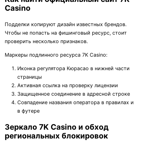
Casino
Подделки копируют дизайн известных брендов.
Чтобы не попасть на фишинговый ресурс, стоит
проверить несколько признаков.
Маркеры подлинного ресурса 7K Casino:
Иконка регулятора Кюрасао в нижней части
страницы
Активная ссылка на проверку лицензии
Защищенное соединение в адресной строке
Совпадение названия оператора в правилах и
в футере
Зеркало 7K Casino и обход
региональных блокировок