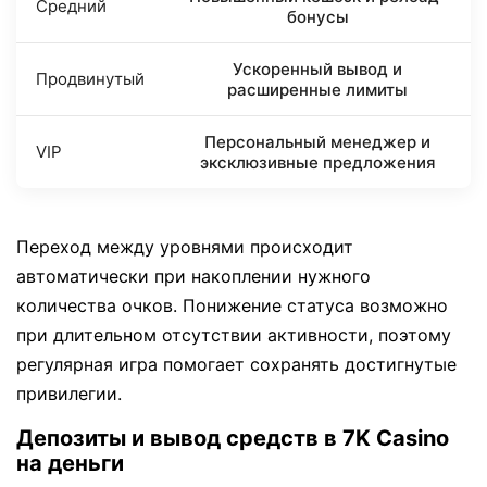
Средний
бонусы
Ускоренный вывод и
Продвинутый
расширенные лимиты
Персональный менеджер и
VIP
эксклюзивные предложения
Переход между уровнями происходит
автоматически при накоплении нужного
количества очков. Понижение статуса возможно
при длительном отсутствии активности, поэтому
регулярная игра помогает сохранять достигнутые
привилегии.
Депозиты и вывод средств в 7K Casino
на деньги