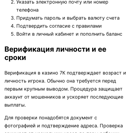
Указать электронную почту или номер
телефона
Придумать пароль и выбрать валюту счета
Подтвердить согласие с правилами
Войти в личный кабинет и пополнить баланс
Верификация личности и ее
сроки
Верификация в казино 7К подтверждает возраст и
личность игрока. Обычно она требуется перед
первым крупным выводом. Процедура защищает
аккаунт от мошенников и ускоряет последующие
выплаты.
Для проверки понадобятся документ с
фотографией и подтверждение адреса. Проверка