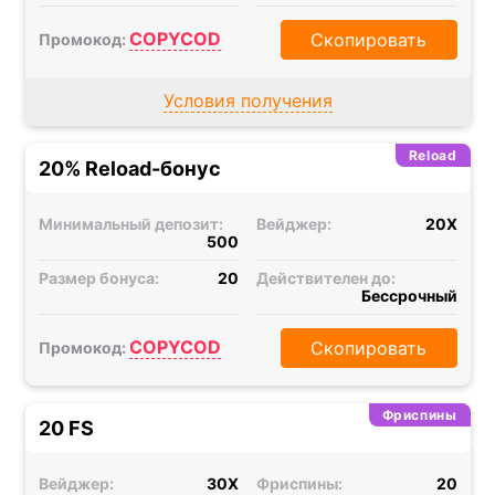
COPYCOD
Скопировать
Промокод:
Условия получения
Reload
20% Reload-бонус
Минимальный депозит:
Вейджер:
20X
500
Размер бонуса:
20
Действителен до:
Бессрочный
COPYCOD
Скопировать
Промокод:
Фриспины
20 FS
Вейджер:
30X
Фриспины:
20