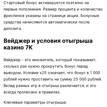
Стартовый бонус активируется поэтапно на
первые пополнения. Размер процента и количество
фриспинов указаны на странице акции. Бонусные
средства начисляются автоматически после
депозита.
Вейджер и условия отыгрыша
казино 7К
Вейджер - это множитель, который показывает,
сколько раз нужно прокрутить бонус перед
выводом. Условие x25 означает, что бонус в 1 000
рублей нужно проставить на сумму 25 000 рублей.
Вклад разных игр в отыгрыш различается, и это
всегда прописано в правилах.
Ключевые параметры отыгрыша: