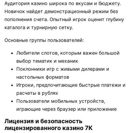
Аудитория казино широка по вкусам и бюджету.
Новичок найдет демонстрационный режим без
пополнения счета. Опытный игрок оценит глубину
каталога и турнирную сетку.
Основные группы пользователей:
Любители слотов, которым важен большой
выбор тематик и механик
Поклонники игр с живыми дилерами и
настольных форматов
Игроки, предпочитающие быстрые платежи и
расчеты в рублях
Пользователи мобильных устройств,
играющие через браузер или приложение
Лицензия и безопасность
лицензированного казино 7К