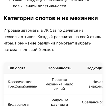
повышенной волатильности
Категории слотов и их механики
Игровые автоматы в 7K Casino делятся на
несколько типов. Каждый рассчитан на свой стиль
игры. Понимание различий помогает выбрать
автомат под свой бюджет.
Тип слота
Особенность
Подходит 
Простая
Классические
Начала
механика, мало
трехбарабанные
знакомст
линий
Бонусные
Сбалансиров
Видеослоты
раунды и