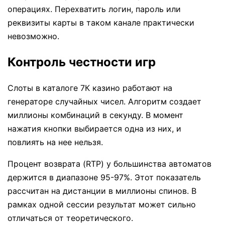
операциях. Перехватить логин, пароль или
реквизиты карты в таком канале практически
невозможно.
Контроль честности игр
Слоты в каталоге 7К казино работают на
генераторе случайных чисел. Алгоритм создает
миллионы комбинаций в секунду. В момент
нажатия кнопки выбирается одна из них, и
повлиять на нее нельзя.
Процент возврата (RTP) у большинства автоматов
держится в диапазоне 95-97%. Этот показатель
рассчитан на дистанции в миллионы спинов. В
рамках одной сессии результат может сильно
отличаться от теоретического.