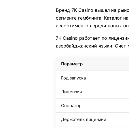
Бренд 7K Casino вышел на рыно
сегменте гемблинга. Каталог н
ассортиментов среди новых оп
7K Casino работает по лицензи
азербайджанский языки. Счет м
Параметр
Год запуска
Лицензия
Оператор
Держатель лицензии