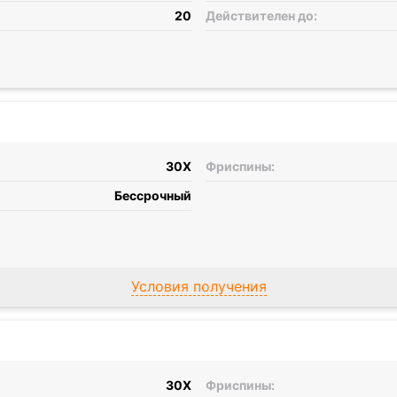
20
Действителен до:
30X
Фриспины:
Бессрочный
Условия получения
30X
Фриспины: