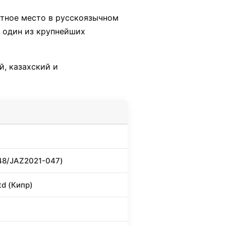
метное место в русскоязычном
о один из крупнейших
й, казахский и
048/JAZ2021-047)
d (Кипр)