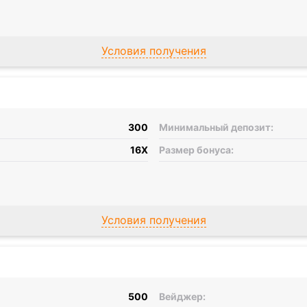
Условия получения
300
Минимальный депозит:
16X
Размер бонуса:
Условия получения
500
Вейджер: