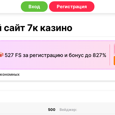
Вход
Регистрация
сайт 7к казино
527 FS за регистрацию и бонус до 827%
экономных
500
Вейджер: