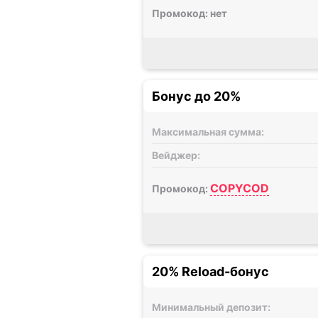
Промокод: нет
Бонус до 20%
Максимальная сумма:
Вейджер:
COPYCOD
Промокод:
20% Reload-бонус
Минимальный депозит: