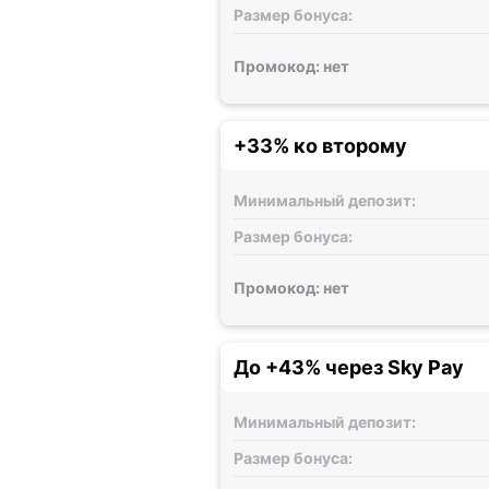
Размер бонуса:
Промокод: нет
+33% ко второму
Минимальный депозит:
Размер бонуса:
Промокод: нет
До +43% через Sky Pay
Минимальный депозит:
Размер бонуса: