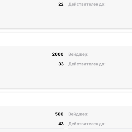
22
Действителен до:
2000
Вейджер:
33
Действителен до:
500
Вейджер:
43
Действителен до: