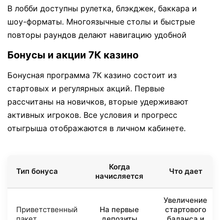
В лобби доступны рулетка, блэкджек, баккара и
шоу-форматы. Многоязычные столы и быстрые
повторы раундов делают навигацию удобной
Бонусы и акции 7К казино
Бонусная программа 7К казино состоит из
стартовых и регулярных акций. Первые
рассчитаны на новичков, вторые удерживают
активных игроков. Все условия и прогресс
отыгрыша отображаются в личном кабинете.
Когда
Тип бонуса
Что дает
начисляется
Увеличение
Приветственный
На первые
стартового
пакет
депозиты
баланса и