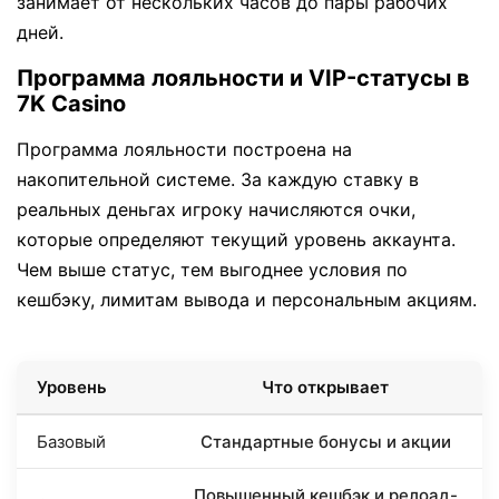
занимает от нескольких часов до пары рабочих
дней.
Программа лояльности и VIP-статусы в
7K Casino
Программа лояльности построена на
накопительной системе. За каждую ставку в
реальных деньгах игроку начисляются очки,
которые определяют текущий уровень аккаунта.
Чем выше статус, тем выгоднее условия по
кешбэку, лимитам вывода и персональным акциям.
Уровень
Что открывает
Базовый
Стандартные бонусы и акции
Повышенный кешбэк и релоад-