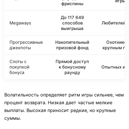
игры
фриспины
До 117 649
Megaways
способов
Любителей 
выигрыша
Прогрессивные
Накопительный
Охотников
джекпоты
призовой фонд
крупным пр
Слоты с
Прямой доступ
покупкой
к бонусному
Опытных иг
бонуса
раунду
Волатильность определяет ритм игры сильнее, чем
процент возврата. Низкая дает частые мелкие
выплаты. Высокая приносит редкие, но крупные
суммы.