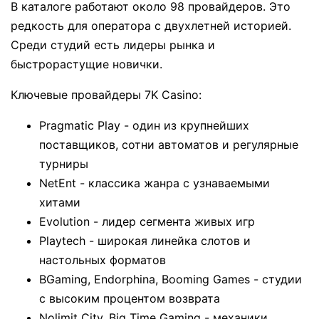
В каталоге работают около 98 провайдеров. Это
редкость для оператора с двухлетней историей.
Среди студий есть лидеры рынка и
быстрорастущие новички.
Ключевые провайдеры 7K Casino:
Pragmatic Play - один из крупнейших
поставщиков, сотни автоматов и регулярные
турниры
NetEnt - классика жанра с узнаваемыми
хитами
Evolution - лидер сегмента живых игр
Playtech - широкая линейка слотов и
настольных форматов
BGaming, Endorphina, Booming Games - студии
с высоким процентом возврата
Nolimit City, Big Time Gaming - механики