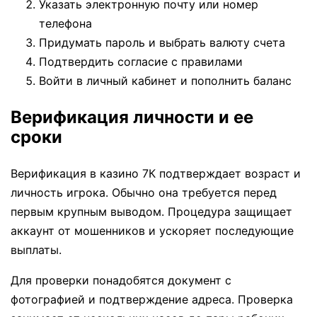
Указать электронную почту или номер
телефона
Придумать пароль и выбрать валюту счета
Подтвердить согласие с правилами
Войти в личный кабинет и пополнить баланс
Верификация личности и ее
сроки
Верификация в казино 7К подтверждает возраст и
личность игрока. Обычно она требуется перед
первым крупным выводом. Процедура защищает
аккаунт от мошенников и ускоряет последующие
выплаты.
Для проверки понадобятся документ с
фотографией и подтверждение адреса. Проверка