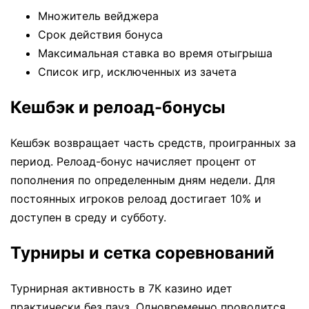
Множитель вейджера
Срок действия бонуса
Максимальная ставка во время отыгрыша
Список игр, исключенных из зачета
Кешбэк и релоад-бонусы
Кешбэк возвращает часть средств, проигранных за
период. Релоад-бонус начисляет процент от
пополнения по определенным дням недели. Для
постоянных игроков релоад достигает 10% и
доступен в среду и субботу.
Турниры и сетка соревнований
Турнирная активность в 7К казино идет
практически без пауз. Одновременно проводится