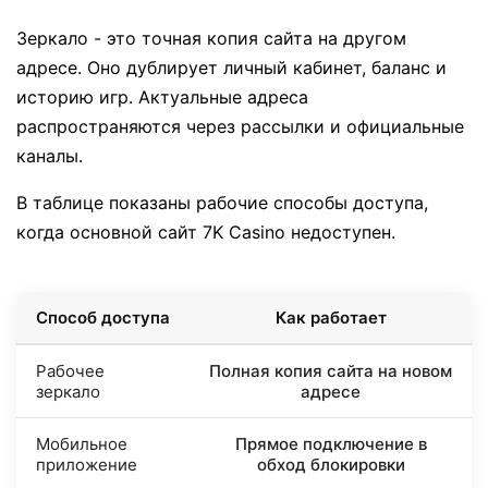
Зеркало - это точная копия сайта на другом
адресе. Оно дублирует личный кабинет, баланс и
историю игр. Актуальные адреса
распространяются через рассылки и официальные
каналы.
В таблице показаны рабочие способы доступа,
когда основной сайт 7K Casino недоступен.
Способ доступа
Как работает
Рабочее
Полная копия сайта на новом
зеркало
адресе
Мобильное
Прямое подключение в
приложение
обход блокировки