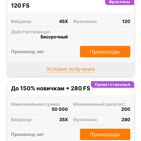
Фриспины
120 FS
Вейджер:
45X
Фриспины:
120
Действителен до:
Бессрочный
Промокоды
Промокод: нет
Условия получения
Приветственный
До 150% новичкам + 280 FS
Максимальная сумма:
Минимальный депозит:
50 000
200
Вейджер:
35X
Фриспины:
280
Промокоды
Промокод: нет