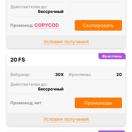
Действителен до:
Бессрочный
COPYCOD
Скопировать
Промокод:
Условия получения
Фриспины
20 FS
Вейджер:
30X
Фриспины:
20
Действителен до:
Бессрочный
Промокоды
Промокод: нет
Условия получения