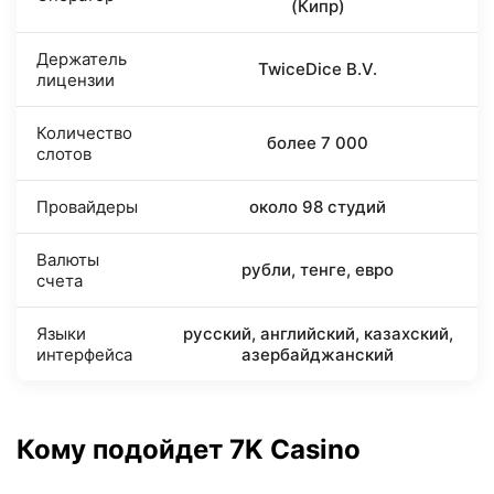
(Кипр)
Держатель
TwiceDice B.V.
лицензии
Количество
более 7 000
слотов
Провайдеры
около 98 студий
Валюты
рубли, тенге, евро
счета
Языки
русский, английский, казахский,
интерфейса
азербайджанский
Кому подойдет 7K Casino