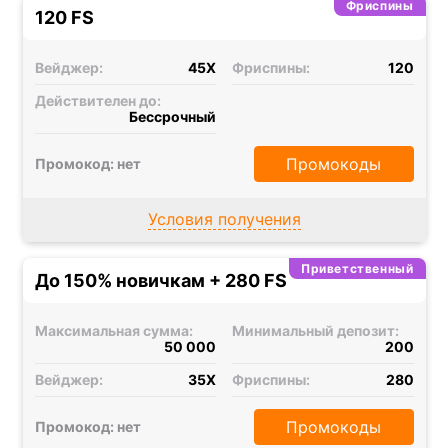
Фриспины
120 FS
Вейджер:
45X
Фриспины:
120
Действителен до:
Бессрочный
Промокоды
Промокод: нет
Условия получения
Приветственный
До 150% новичкам + 280 FS
Максимальная сумма:
Минимальный депозит:
50 000
200
Вейджер:
35X
Фриспины:
280
Промокоды
Промокод: нет