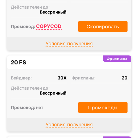
Действителен до:
Бессрочный
COPYCOD
Скопировать
Промокод:
Условия получения
Фриспины
20 FS
Вейджер:
30X
Фриспины:
20
Действителен до:
Бессрочный
Промокоды
Промокод: нет
Условия получения