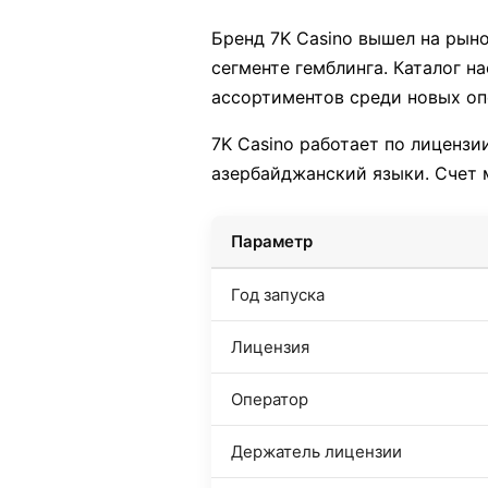
Бренд 7K Casino вышел на рыно
сегменте гемблинга. Каталог н
ассортиментов среди новых оп
7K Casino работает по лицензи
азербайджанский языки. Счет м
Параметр
Год запуска
Лицензия
Оператор
Держатель лицензии