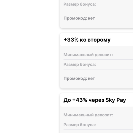
Размер бонуса:
Промокод: нет
+33% ко второму
Минимальный депозит:
Размер бонуса:
Промокод: нет
До +43% через Sky Pay
Минимальный депозит:
Размер бонуса: