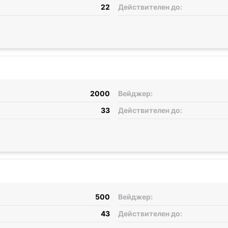
22
Действителен до:
2000
Вейджер:
33
Действителен до:
500
Вейджер:
43
Действителен до: