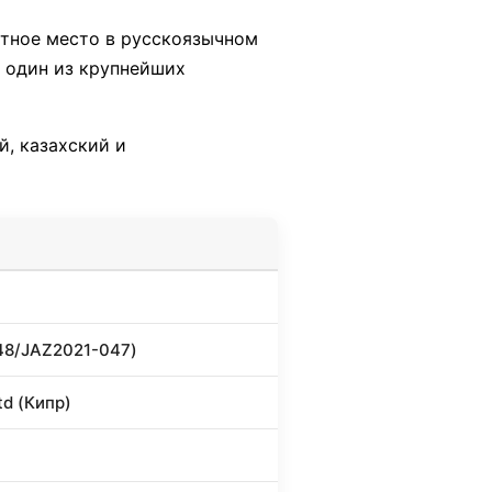
метное место в русскоязычном
о один из крупнейших
й, казахский и
048/JAZ2021-047)
d (Кипр)