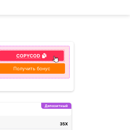
COPYCOD
Получить бонус
Депозитный
35X