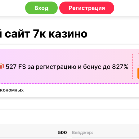
Вход
Регистрация
сайт 7к казино
527 FS за регистрацию и бонус до 827%
экономных
500
Вейджер: