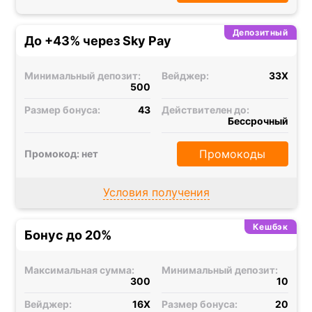
Депозитный
До +43% через Sky Pay
Минимальный депозит:
Вейджер:
33X
500
Размер бонуса:
43
Действителен до:
Бессрочный
Промокоды
Промокод: нет
Условия получения
Кешбэк
Бонус до 20%
Максимальная сумма:
Минимальный депозит:
300
10
Вейджер:
16X
Размер бонуса:
20