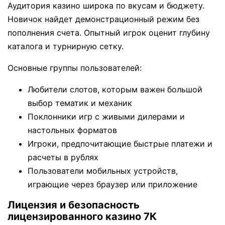
Аудитория казино широка по вкусам и бюджету.
Новичок найдет демонстрационный режим без
пополнения счета. Опытный игрок оценит глубину
каталога и турнирную сетку.
Основные группы пользователей:
Любители слотов, которым важен большой
выбор тематик и механик
Поклонники игр с живыми дилерами и
настольных форматов
Игроки, предпочитающие быстрые платежи и
расчеты в рублях
Пользователи мобильных устройств,
играющие через браузер или приложение
Лицензия и безопасность
лицензированного казино 7К