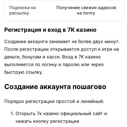
Подписка на
Получение свежих адресов
рассылку
на почту
Регистрация и вход в 7К казино
Создание аккаунта занимает не более двух минут.
После регистрации открывается доступ к игре на
деньги, бонусам и кассе. Вход в 7К казино
выполняется по логину и паролю или через
быструю ссылку.
Создание аккаунта пошагово
Порядок регистрации простой и линейный:
Открыть 7к казино официальный сайт и
нажать кнопку регистрации