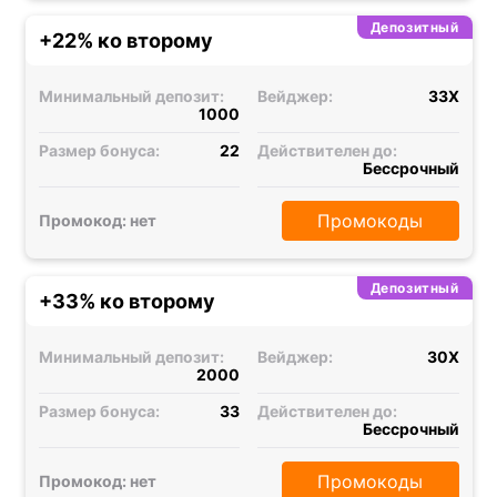
Депозитный
+22% ко второму
Минимальный депозит:
Вейджер:
33X
1000
Размер бонуса:
22
Действителен до:
Бессрочный
Промокоды
Промокод: нет
Депозитный
+33% ко второму
Минимальный депозит:
Вейджер:
30X
2000
Размер бонуса:
33
Действителен до:
Бессрочный
Промокоды
Промокод: нет