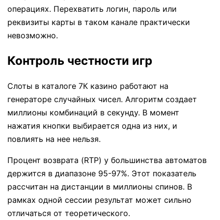
операциях. Перехватить логин, пароль или
реквизиты карты в таком канале практически
невозможно.
Контроль честности игр
Слоты в каталоге 7К казино работают на
генераторе случайных чисел. Алгоритм создает
миллионы комбинаций в секунду. В момент
нажатия кнопки выбирается одна из них, и
повлиять на нее нельзя.
Процент возврата (RTP) у большинства автоматов
держится в диапазоне 95-97%. Этот показатель
рассчитан на дистанции в миллионы спинов. В
рамках одной сессии результат может сильно
отличаться от теоретического.