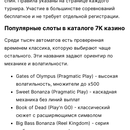
спин. Правила указаны на странице каждого
турнира. Участие в большинстве соревнований
бесплатное и не требует отдельной регистрации.
Популярные слоты в каталоге 7К казино
Среди тысяч автоматов есть проверенная
временем классика, которую выбирают чаще
остального. Эти названия задают ориентир по
механике и волатильности.
Gates of Olympus (Pragmatic Play) - высокая
волатильность, множители до x500
Sweet Bonanza (Pragmatic Play) - каскадная
механика без линий выплат
Book of Dead (Play'n GO) - классический
сюжет с расширяющимся символом
Big Bass Bonanza (Reel Kingdom) - серия