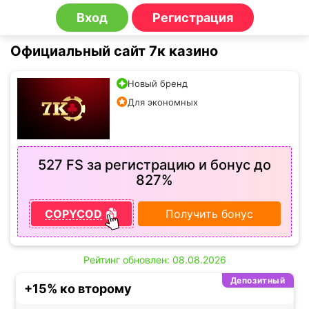
Вход
Регистрация
Официальный сайт 7к казино
Новый бренд
Для экономных
527 FS за регистрацию и бонус до
827%
COPYCOD
Получить бонус
Рейтинг обновлен: 08.08.2026
Депозитный
+15% ко второму