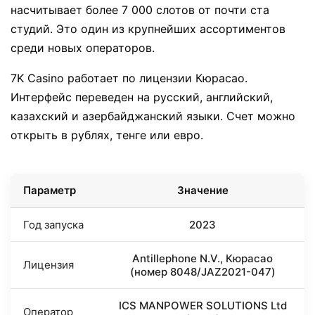
насчитывает более 7 000 слотов от почти ста
студий. Это один из крупнейших ассортиментов
среди новых операторов.
7K Casino работает по лицензии Кюрасао.
Интерфейс переведен на русский, английский,
казахский и азербайджанский языки. Счет можно
открыть в рублях, тенге или евро.
Параметр
Значение
Год запуска
2023
Antillephone N.V., Кюрасао
Лицензия
(номер 8048/JAZ2021-047)
ICS MANPOWER SOLUTIONS Ltd
Оператор