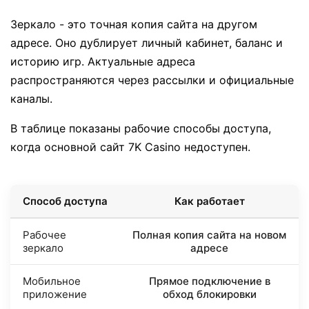
Зеркало - это точная копия сайта на другом
адресе. Оно дублирует личный кабинет, баланс и
историю игр. Актуальные адреса
распространяются через рассылки и официальные
каналы.
В таблице показаны рабочие способы доступа,
когда основной сайт 7K Casino недоступен.
Способ доступа
Как работает
Рабочее
Полная копия сайта на новом
зеркало
адресе
Мобильное
Прямое подключение в
приложение
обход блокировки