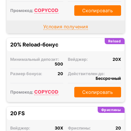
COPYCOD
Скопировать
Промокод:
Условия получения
Reload
20% Reload-бонус
Минимальный депозит:
Вейджер:
20X
500
Размер бонуса:
20
Действителен до:
Бессрочный
COPYCOD
Скопировать
Промокод:
Фриспины
20 FS
Вейджер:
30X
Фриспины:
20