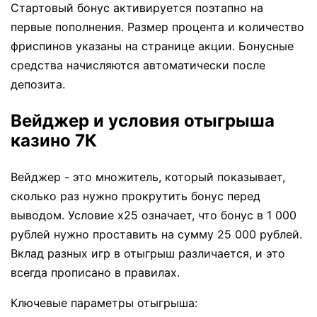
Стартовый бонус активируется поэтапно на
первые пополнения. Размер процента и количество
фриспинов указаны на странице акции. Бонусные
средства начисляются автоматически после
депозита.
Вейджер и условия отыгрыша
казино 7К
Вейджер - это множитель, который показывает,
сколько раз нужно прокрутить бонус перед
выводом. Условие x25 означает, что бонус в 1 000
рублей нужно проставить на сумму 25 000 рублей.
Вклад разных игр в отыгрыш различается, и это
всегда прописано в правилах.
Ключевые параметры отыгрыша: