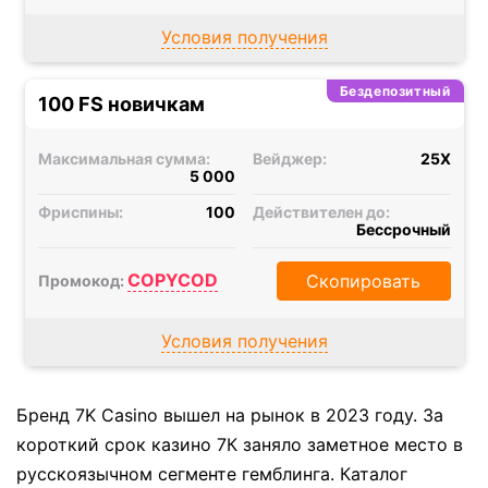
Условия получения
Бездепозитный
100 FS новичкам
Максимальная сумма:
Вейджер:
25X
5 000
Фриспины:
100
Действителен до:
Бессрочный
COPYCOD
Скопировать
Промокод:
Условия получения
Бренд 7K Casino вышел на рынок в 2023 году. За
короткий срок казино 7К заняло заметное место в
русскоязычном сегменте гемблинга. Каталог