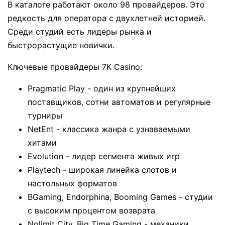
В каталоге работают около 98 провайдеров. Это
редкость для оператора с двухлетней историей.
Среди студий есть лидеры рынка и
быстрорастущие новички.
Ключевые провайдеры 7K Casino:
Pragmatic Play - один из крупнейших
поставщиков, сотни автоматов и регулярные
турниры
NetEnt - классика жанра с узнаваемыми
хитами
Evolution - лидер сегмента живых игр
Playtech - широкая линейка слотов и
настольных форматов
BGaming, Endorphina, Booming Games - студии
с высоким процентом возврата
Nolimit City, Big Time Gaming - механики