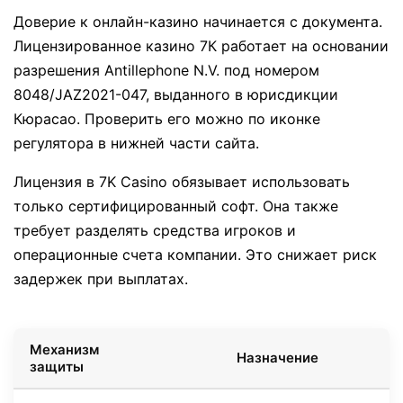
Доверие к онлайн-казино начинается с документа.
Лицензированное казино 7К работает на основании
разрешения Antillephone N.V. под номером
8048/JAZ2021-047, выданного в юрисдикции
Кюрасао. Проверить его можно по иконке
регулятора в нижней части сайта.
Лицензия в 7K Casino обязывает использовать
только сертифицированный софт. Она также
требует разделять средства игроков и
операционные счета компании. Это снижает риск
задержек при выплатах.
Механизм
Назначение
защиты