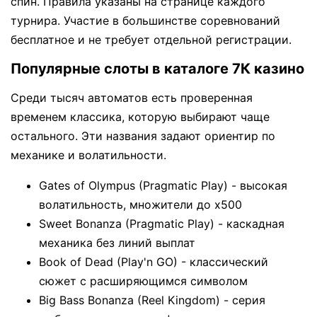
спин. Правила указаны на странице каждого
турнира. Участие в большинстве соревнований
бесплатное и не требует отдельной регистрации.
Популярные слоты в каталоге 7К казино
Среди тысяч автоматов есть проверенная
временем классика, которую выбирают чаще
остального. Эти названия задают ориентир по
механике и волатильности.
Gates of Olympus (Pragmatic Play) - высокая
волатильность, множители до x500
Sweet Bonanza (Pragmatic Play) - каскадная
механика без линий выплат
Book of Dead (Play'n GO) - классический
сюжет с расширяющимся символом
Big Bass Bonanza (Reel Kingdom) - серия