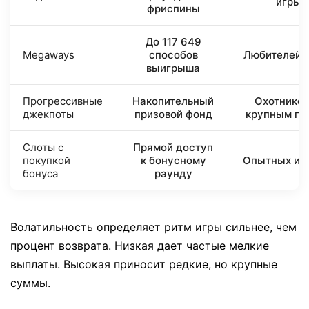
игры
фриспины
До 117 649
Megaways
способов
Любителей 
выигрыша
Прогрессивные
Накопительный
Охотников
джекпоты
призовой фонд
крупным пр
Слоты с
Прямой доступ
покупкой
к бонусному
Опытных иг
бонуса
раунду
Волатильность определяет ритм игры сильнее, чем
процент возврата. Низкая дает частые мелкие
выплаты. Высокая приносит редкие, но крупные
суммы.