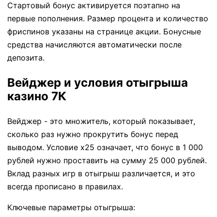
Стартовый бонус активируется поэтапно на
первые пополнения. Размер процента и количество
фриспинов указаны на странице акции. Бонусные
средства начисляются автоматически после
депозита.
Вейджер и условия отыгрыша
казино 7К
Вейджер - это множитель, который показывает,
сколько раз нужно прокрутить бонус перед
выводом. Условие x25 означает, что бонус в 1 000
рублей нужно проставить на сумму 25 000 рублей.
Вклад разных игр в отыгрыш различается, и это
всегда прописано в правилах.
Ключевые параметры отыгрыша: