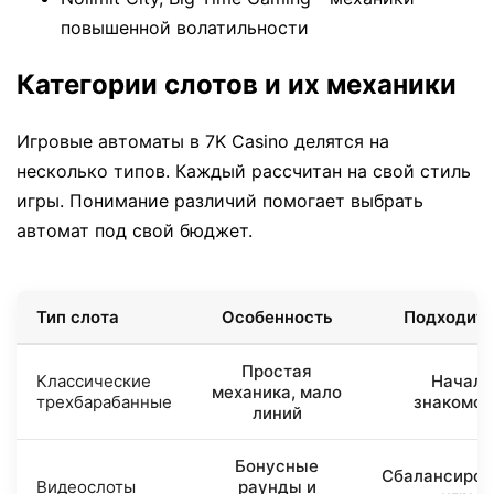
повышенной волатильности
Категории слотов и их механики
Игровые автоматы в 7K Casino делятся на
несколько типов. Каждый рассчитан на свой стиль
игры. Понимание различий помогает выбрать
автомат под свой бюджет.
Тип слота
Особенность
Подходит 
Простая
Классические
Начала
механика, мало
трехбарабанные
знакомст
линий
Бонусные
Сбалансиров
Видеослоты
раунды и