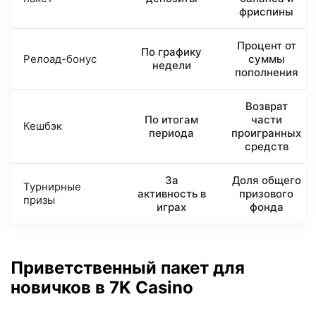
фриспины
Процент от
По графику
Релоад-бонус
суммы
недели
пополнения
Возврат
По итогам
части
Кешбэк
периода
проигранных
средств
За
Доля общего
Турнирные
активность в
призового
призы
играх
фонда
Приветственный пакет для
новичков в 7K Casino