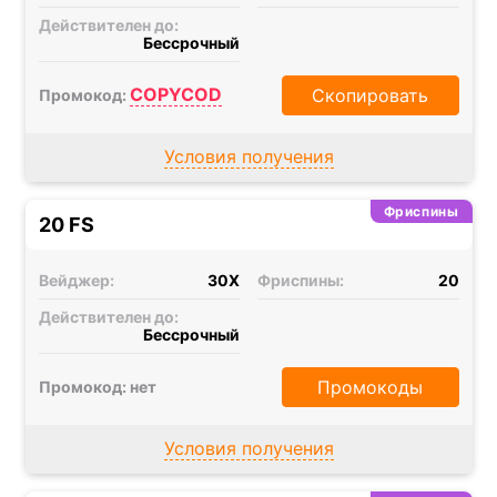
Действителен до:
Бессрочный
COPYCOD
Скопировать
Промокод:
Условия получения
Фриспины
20 FS
Вейджер:
30X
Фриспины:
20
Действителен до:
Бессрочный
Промокоды
Промокод: нет
Условия получения