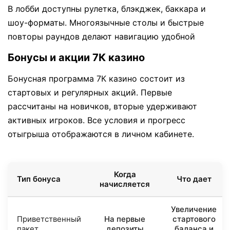
В лобби доступны рулетка, блэкджек, баккара и
шоу-форматы. Многоязычные столы и быстрые
повторы раундов делают навигацию удобной
Бонусы и акции 7К казино
Бонусная программа 7К казино состоит из
стартовых и регулярных акций. Первые
рассчитаны на новичков, вторые удерживают
активных игроков. Все условия и прогресс
отыгрыша отображаются в личном кабинете.
Когда
Тип бонуса
Что дает
начисляется
Увеличение
Приветственный
На первые
стартового
пакет
депозиты
баланса и