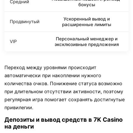
Средний
бонусы
Ускоренный вывод и
Продвинутый
расширенные лимиты
Персональный менеджер и
VIP
эксклюзивные предложения
Переход между уровнями происходит
автоматически при накоплении нужного
количества очков. Понижение статуса возможно
при длительном отсутствии активности, поэтому
регулярная игра помогает сохранять достигнутые
привилегии.
Депозиты и вывод средств в 7K Casino
на деньги