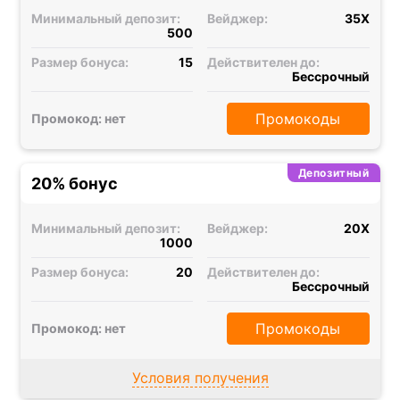
Минимальный депозит:
Вейджер:
35X
500
Размер бонуса:
15
Действителен до:
Бессрочный
Промокоды
Промокод: нет
Депозитный
20% бонус
Минимальный депозит:
Вейджер:
20X
1000
Размер бонуса:
20
Действителен до:
Бессрочный
Промокоды
Промокод: нет
Условия получения