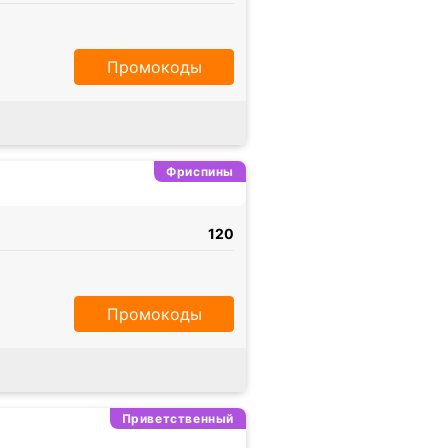
Промокоды
Фриспины
120
Промокоды
Приветственный