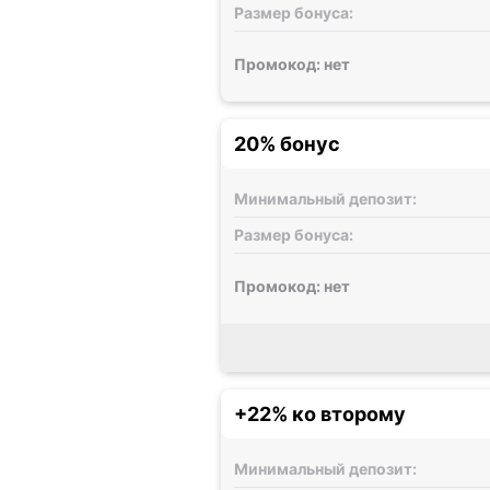
Размер бонуса:
Промокод: нет
20% бонус
Минимальный депозит:
Размер бонуса:
Промокод: нет
+22% ко второму
Минимальный депозит: