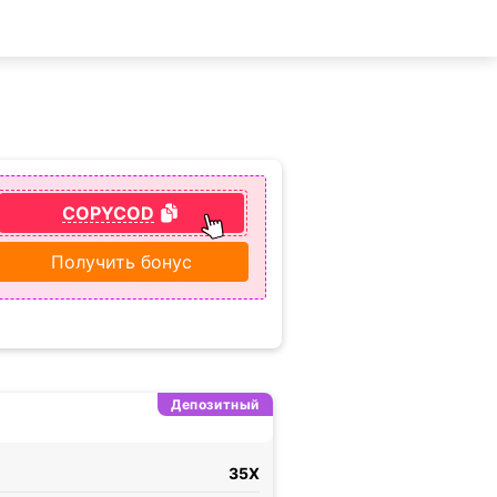
COPYCOD
Получить бонус
Депозитный
35X