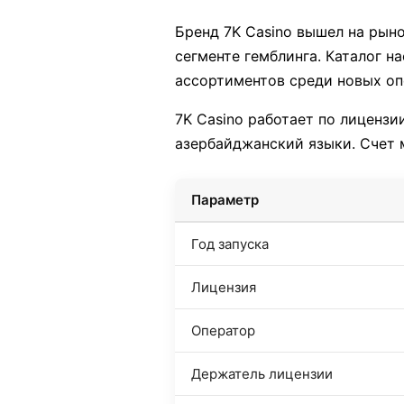
Бренд 7K Casino вышел на рыно
сегменте гемблинга. Каталог н
ассортиментов среди новых оп
7K Casino работает по лицензи
азербайджанский языки. Счет м
Параметр
Год запуска
Лицензия
Оператор
Держатель лицензии