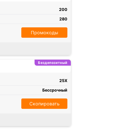
200
280
Промокоды
Бездепозитный
25X
Бессрочный
Скопировать