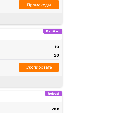
Промокоды
Кешбэк
10
20
Скопировать
Reload
20X