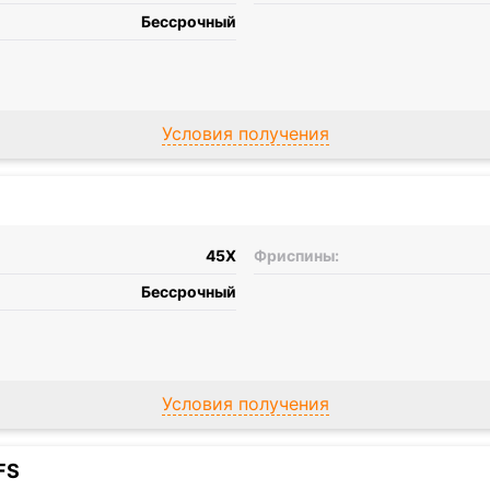
Бессрочный
Условия получения
45X
Фриспины:
Бессрочный
Условия получения
FS