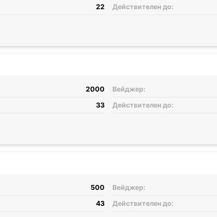
22
Действителен до:
2000
Вейджер:
33
Действителен до:
500
Вейджер:
43
Действителен до: