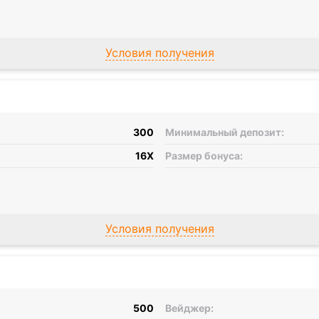
Условия получения
300
Минимальный депозит:
16X
Размер бонуса:
Условия получения
500
Вейджер: