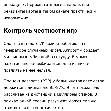
операциях. Перехватить логин, пароль или
реквизиты карты в таком канале практически
невозможно.
Контроль честности игр
Слоты в каталоге 7К казино работают на
генераторе случайных чисел. Алгоритм создает
миллионы комбинаций в секунду. В момент
нажатия кнопки выбирается одна из них, и
повлиять на нее нельзя.
Процент возврата (RTP) у большинства автоматов
держится в диапазоне 95-97%. Этот показатель
рассчитан на дистанции в миллионы спинов. В
рамках одной сессии результат может сильно
отличаться от теоретического.