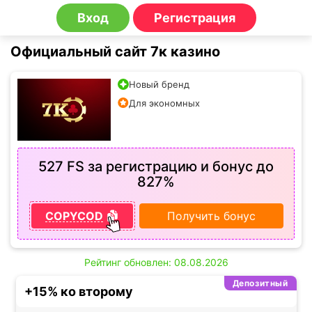
Вход
Регистрация
Официальный сайт 7к казино
Новый бренд
Для экономных
527 FS за регистрацию и бонус до
827%
COPYCOD
Получить бонус
Рейтинг обновлен: 08.08.2026
Депозитный
+15% ко второму