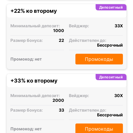
Депозитный
+22% ко второму
Минимальный депозит:
Вейджер:
33X
1000
Размер бонуса:
22
Действителен до:
Бессрочный
Промокоды
Промокод: нет
Депозитный
+33% ко второму
Минимальный депозит:
Вейджер:
30X
2000
Размер бонуса:
33
Действителен до:
Бессрочный
Промокоды
Промокод: нет