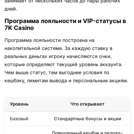
занимает от нескольких часов до пары рабочих
дней.
Программа лояльности и VIP-статусы в
7K Casino
Программа лояльности построена на
накопительной системе. За каждую ставку в
реальных деньгах игроку начисляются очки,
которые определяют текущий уровень аккаунта.
Чем выше статус, тем выгоднее условия по
кешбэку, лимитам вывода и персональным акциям.
Уровень
Что открывает
Базовый
Стандартные бонусы и акции
Повышенный кешбэк и релоад-