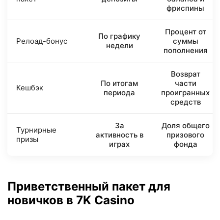
фриспины
Процент от
По графику
Релоад-бонус
суммы
недели
пополнения
Возврат
По итогам
части
Кешбэк
периода
проигранных
средств
За
Доля общего
Турнирные
активность в
призового
призы
играх
фонда
Приветственный пакет для
новичков в 7K Casino