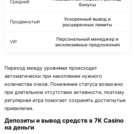
Средний
бонусы
Ускоренный вывод и
Продвинутый
расширенные лимиты
Персональный менеджер и
VIP
эксклюзивные предложения
Переход между уровнями происходит
автоматически при накоплении нужного
количества очков. Понижение статуса возможно
при длительном отсутствии активности, поэтому
регулярная игра помогает сохранять достигнутые
привилегии.
Депозиты и вывод средств в 7K Casino
на деньги