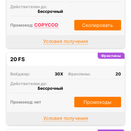
Действителен до:
Бессрочный
COPYCOD
Скопировать
Промокод:
Условия получения
Фриспины
20 FS
Вейджер:
30X
Фриспины:
20
Действителен до:
Бессрочный
Промокоды
Промокод: нет
Условия получения