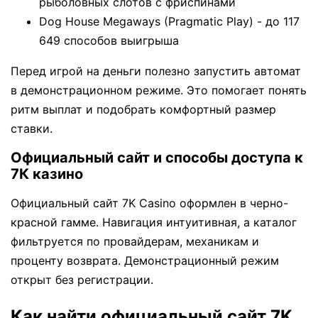
рыболовных слотов с фриспинами
Dog House Megaways (Pragmatic Play) - до 117
649 способов выигрыша
Перед игрой на деньги полезно запустить автомат
в демонстрационном режиме. Это помогает понять
ритм выплат и подобрать комфортный размер
ставки.
Официальный сайт и способы доступа к
7К казино
Официальный сайт 7K Casino оформлен в черно-
красной гамме. Навигация интуитивная, а каталог
фильтруется по провайдерам, механикам и
проценту возврата. Демонстрационный режим
открыт без регистрации.
Как найти официальный сайт 7K