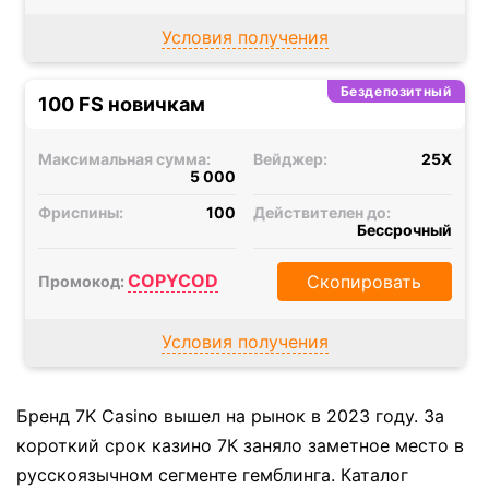
Условия получения
Бездепозитный
100 FS новичкам
Максимальная сумма:
Вейджер:
25X
5 000
Фриспины:
100
Действителен до:
Бессрочный
COPYCOD
Скопировать
Промокод:
Условия получения
Бренд 7K Casino вышел на рынок в 2023 году. За
короткий срок казино 7К заняло заметное место в
русскоязычном сегменте гемблинга. Каталог