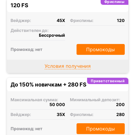
Фриспины
120 FS
Вейджер:
45X
Фриспины:
120
Действителен до:
Бессрочный
Промокоды
Промокод: нет
Условия получения
Приветственный
До 150% новичкам + 280 FS
Максимальная сумма:
Минимальный депозит:
50 000
200
Вейджер:
35X
Фриспины:
280
Промокоды
Промокод: нет