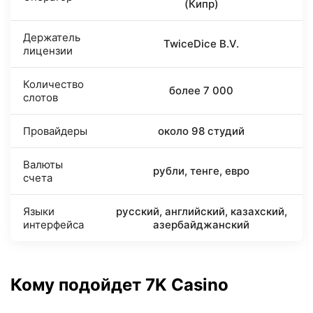
(Кипр)
Держатель
TwiceDice B.V.
лицензии
Количество
более 7 000
слотов
Провайдеры
около 98 студий
Валюты
рубли, тенге, евро
счета
Языки
русский, английский, казахский,
интерфейса
азербайджанский
Кому подойдет 7K Casino