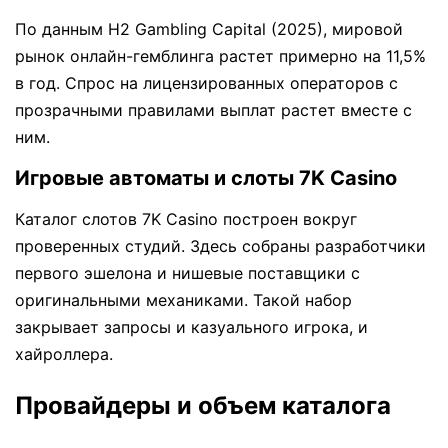
По данным H2 Gambling Capital (2025), мировой
рынок онлайн-гемблинга растет примерно на 11,5%
в год. Спрос на лицензированных операторов с
прозрачными правилами выплат растет вместе с
ним.
Игровые автоматы и слоты 7K Casino
Каталог слотов 7K Casino построен вокруг
проверенных студий. Здесь собраны разработчики
первого эшелона и нишевые поставщики с
оригинальными механиками. Такой набор
закрывает запросы и казуального игрока, и
хайроллера.
Провайдеры и объем каталога