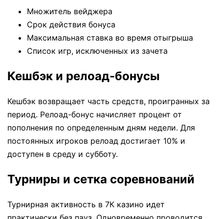
Множитель вейджера
Срок действия бонуса
Максимальная ставка во время отыгрыша
Список игр, исключенных из зачета
Кешбэк и релоад-бонусы
Кешбэк возвращает часть средств, проигранных за
период. Релоад-бонус начисляет процент от
пополнения по определенным дням недели. Для
постоянных игроков релоад достигает 10% и
доступен в среду и субботу.
Турниры и сетка соревнований
Турнирная активность в 7К казино идет
практически без пауз. Одновременно проводится