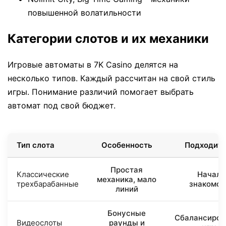
повышенной волатильности
Категории слотов и их механики
Игровые автоматы в 7K Casino делятся на
несколько типов. Каждый рассчитан на свой стиль
игры. Понимание различий помогает выбрать
автомат под свой бюджет.
Тип слота
Особенность
Подходит 
Простая
Классические
Начала
механика, мало
трехбарабанные
знакомст
линий
Бонусные
Сбалансиров
Видеослоты
раунды и