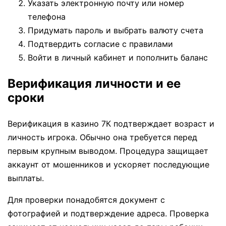
Указать электронную почту или номер
телефона
Придумать пароль и выбрать валюту счета
Подтвердить согласие с правилами
Войти в личный кабинет и пополнить баланс
Верификация личности и ее
сроки
Верификация в казино 7К подтверждает возраст и
личность игрока. Обычно она требуется перед
первым крупным выводом. Процедура защищает
аккаунт от мошенников и ускоряет последующие
выплаты.
Для проверки понадобятся документ с
фотографией и подтверждение адреса. Проверка