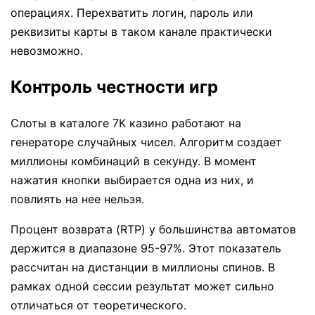
операциях. Перехватить логин, пароль или
реквизиты карты в таком канале практически
невозможно.
Контроль честности игр
Слоты в каталоге 7К казино работают на
генераторе случайных чисел. Алгоритм создает
миллионы комбинаций в секунду. В момент
нажатия кнопки выбирается одна из них, и
повлиять на нее нельзя.
Процент возврата (RTP) у большинства автоматов
держится в диапазоне 95-97%. Этот показатель
рассчитан на дистанции в миллионы спинов. В
рамках одной сессии результат может сильно
отличаться от теоретического.