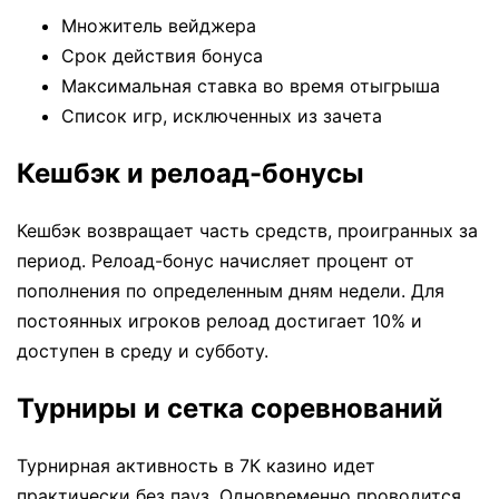
Множитель вейджера
Срок действия бонуса
Максимальная ставка во время отыгрыша
Список игр, исключенных из зачета
Кешбэк и релоад-бонусы
Кешбэк возвращает часть средств, проигранных за
период. Релоад-бонус начисляет процент от
пополнения по определенным дням недели. Для
постоянных игроков релоад достигает 10% и
доступен в среду и субботу.
Турниры и сетка соревнований
Турнирная активность в 7К казино идет
практически без пауз. Одновременно проводится