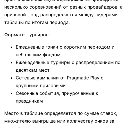
несколько соревнований от разных провайдеров, а
призовой фонд распределяется между лидерами
таблицы по итогам периода.
Форматы турниров:
Ежедневные гонки с коротким периодом и
небольшим фондом
Еженедельные турниры с распределением по
десяткам мест
Сетевые кампании от Pragmatic Play с
крупными призовыми
Сезонные события, приуроченные к
праздникам
Место в таблице определяется по сумме ставок,
множителю выигрыша или количеству очков за