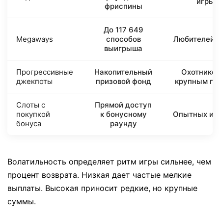
игры
фриспины
До 117 649
Megaways
способов
Любителей 
выигрыша
Прогрессивные
Накопительный
Охотников
джекпоты
призовой фонд
крупным пр
Слоты с
Прямой доступ
покупкой
к бонусному
Опытных иг
бонуса
раунду
Волатильность определяет ритм игры сильнее, чем
процент возврата. Низкая дает частые мелкие
выплаты. Высокая приносит редкие, но крупные
суммы.