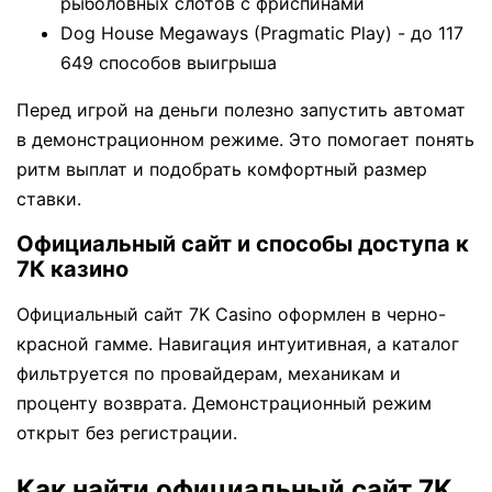
рыболовных слотов с фриспинами
Dog House Megaways (Pragmatic Play) - до 117
649 способов выигрыша
Перед игрой на деньги полезно запустить автомат
в демонстрационном режиме. Это помогает понять
ритм выплат и подобрать комфортный размер
ставки.
Официальный сайт и способы доступа к
7К казино
Официальный сайт 7K Casino оформлен в черно-
красной гамме. Навигация интуитивная, а каталог
фильтруется по провайдерам, механикам и
проценту возврата. Демонстрационный режим
открыт без регистрации.
Как найти официальный сайт 7K