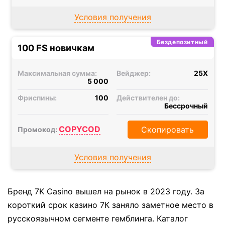
Условия получения
Бездепозитный
100 FS новичкам
Максимальная сумма:
Вейджер:
25X
5 000
Фриспины:
100
Действителен до:
Бессрочный
COPYCOD
Скопировать
Промокод:
Условия получения
Бренд 7K Casino вышел на рынок в 2023 году. За
короткий срок казино 7К заняло заметное место в
русскоязычном сегменте гемблинга. Каталог