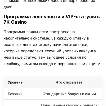
занимает от нескольких часов до пары рабочих
дней.
Программа лояльности и VIP-статусы в
7K Casino
Программа лояльности построена на
накопительной системе. За каждую ставку в
реальных деньгах игроку начисляются очки,
которые определяют текущий уровень аккаунта.
Чем выше статус, тем выгоднее условия по
кешбэку, лимитам вывода и персональным акциям.
Уровень
Что открывает
Базовый
Стандартные бонусы и акции
Повышенный кешбэк и релоад-