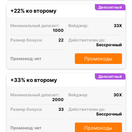
Депозитный
+22% ко второму
Минимальный депозит:
Вейджер:
33X
1000
Размер бонуса:
22
Действителен до:
Бессрочный
Промокоды
Промокод: нет
Депозитный
+33% ко второму
Минимальный депозит:
Вейджер:
30X
2000
Размер бонуса:
33
Действителен до:
Бессрочный
Промокоды
Промокод: нет