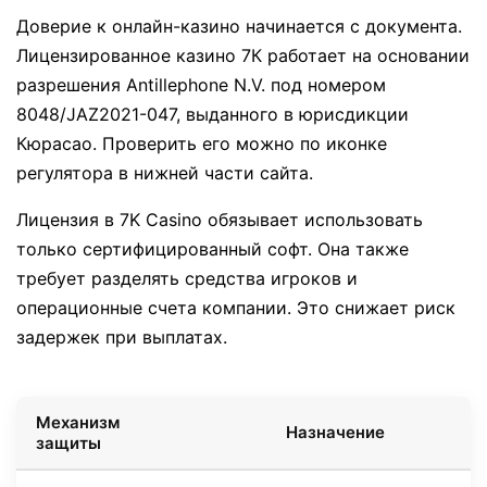
Доверие к онлайн-казино начинается с документа.
Лицензированное казино 7К работает на основании
разрешения Antillephone N.V. под номером
8048/JAZ2021-047, выданного в юрисдикции
Кюрасао. Проверить его можно по иконке
регулятора в нижней части сайта.
Лицензия в 7K Casino обязывает использовать
только сертифицированный софт. Она также
требует разделять средства игроков и
операционные счета компании. Это снижает риск
задержек при выплатах.
Механизм
Назначение
защиты