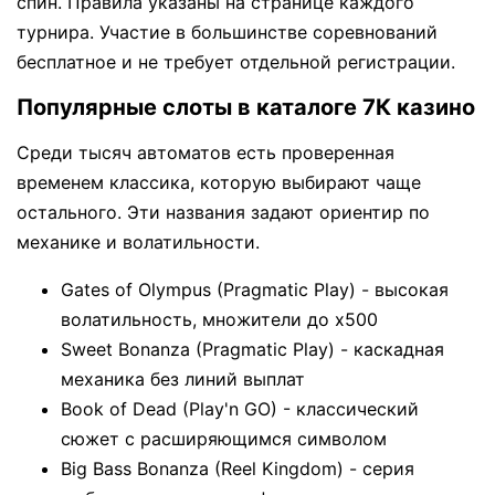
спин. Правила указаны на странице каждого
турнира. Участие в большинстве соревнований
бесплатное и не требует отдельной регистрации.
Популярные слоты в каталоге 7К казино
Среди тысяч автоматов есть проверенная
временем классика, которую выбирают чаще
остального. Эти названия задают ориентир по
механике и волатильности.
Gates of Olympus (Pragmatic Play) - высокая
волатильность, множители до x500
Sweet Bonanza (Pragmatic Play) - каскадная
механика без линий выплат
Book of Dead (Play'n GO) - классический
сюжет с расширяющимся символом
Big Bass Bonanza (Reel Kingdom) - серия