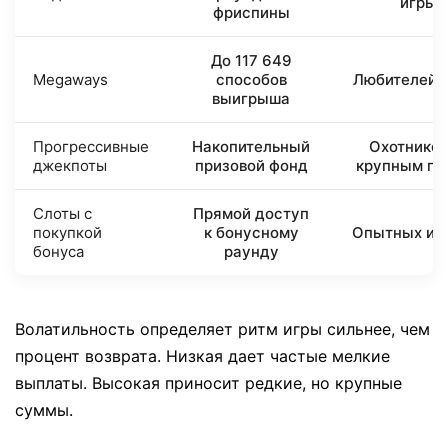
игры
фриспины
До 117 649
Megaways
способов
Любителей 
выигрыша
Прогрессивные
Накопительный
Охотников
джекпоты
призовой фонд
крупным пр
Слоты с
Прямой доступ
покупкой
к бонусному
Опытных иг
бонуса
раунду
Волатильность определяет ритм игры сильнее, чем
процент возврата. Низкая дает частые мелкие
выплаты. Высокая приносит редкие, но крупные
суммы.