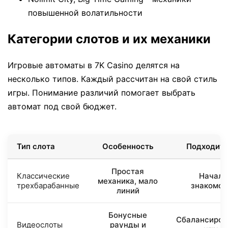
повышенной волатильности
Категории слотов и их механики
Игровые автоматы в 7K Casino делятся на
несколько типов. Каждый рассчитан на свой стиль
игры. Понимание различий помогает выбрать
автомат под свой бюджет.
Тип слота
Особенность
Подходит 
Простая
Классические
Начала
механика, мало
трехбарабанные
знакомст
линий
Бонусные
Сбалансиров
Видеослоты
раунды и