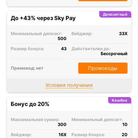
Депозитный
До +43% через Sky Pay
Минимальный депозит:
Вейджер:
33X
500
Размер бонуса:
43
Действителен до:
Бессрочный
Промокоды
Промокод: нет
Условия получения
Кешбэк
Бонус до 20%
Максимальная сумма:
Минимальный депозит:
300
10
Вейджер:
16X
Размер бонуса:
20