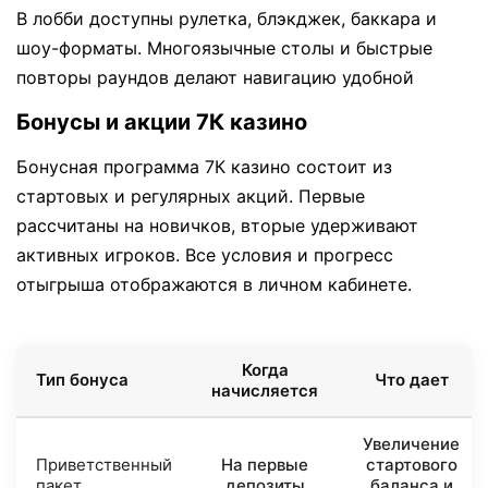
В лобби доступны рулетка, блэкджек, баккара и
шоу-форматы. Многоязычные столы и быстрые
повторы раундов делают навигацию удобной
Бонусы и акции 7К казино
Бонусная программа 7К казино состоит из
стартовых и регулярных акций. Первые
рассчитаны на новичков, вторые удерживают
активных игроков. Все условия и прогресс
отыгрыша отображаются в личном кабинете.
Когда
Тип бонуса
Что дает
начисляется
Увеличение
Приветственный
На первые
стартового
пакет
депозиты
баланса и