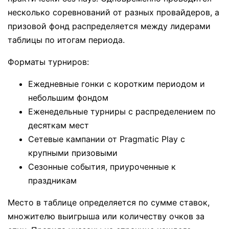
несколько соревнований от разных провайдеров, а
призовой фонд распределяется между лидерами
таблицы по итогам периода.
Форматы турниров:
Ежедневные гонки с коротким периодом и
небольшим фондом
Еженедельные турниры с распределением по
десяткам мест
Сетевые кампании от Pragmatic Play с
крупными призовыми
Сезонные события, приуроченные к
праздникам
Место в таблице определяется по сумме ставок,
множителю выигрыша или количеству очков за