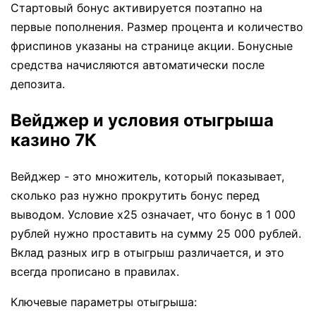
Стартовый бонус активируется поэтапно на
первые пополнения. Размер процента и количество
фриспинов указаны на странице акции. Бонусные
средства начисляются автоматически после
депозита.
Вейджер и условия отыгрыша
казино 7К
Вейджер - это множитель, который показывает,
сколько раз нужно прокрутить бонус перед
выводом. Условие x25 означает, что бонус в 1 000
рублей нужно проставить на сумму 25 000 рублей.
Вклад разных игр в отыгрыш различается, и это
всегда прописано в правилах.
Ключевые параметры отыгрыша: