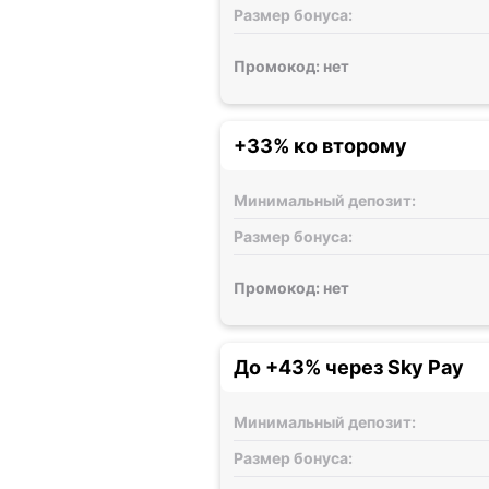
Размер бонуса:
Промокод: нет
+33% ко второму
Минимальный депозит:
Размер бонуса:
Промокод: нет
До +43% через Sky Pay
Минимальный депозит:
Размер бонуса: