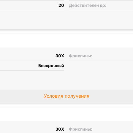
20
Действителен до:
30X
Фриспины:
Бессрочный
Условия получения
30X
Фриспины: