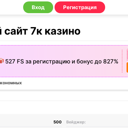
Вход
Регистрация
сайт 7к казино
527 FS за регистрацию и бонус до 827%
экономных
500
Вейджер: