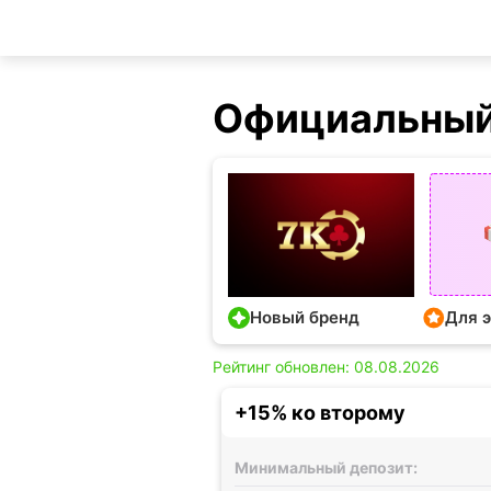
Официальный 
Новый бренд
Для 
Рейтинг обновлен: 08.08.2026
+15% ко второму
Минимальный депозит: