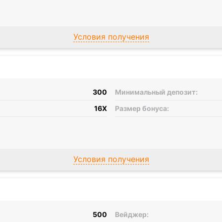
Условия получения
300
Минимальный депозит:
16X
Размер бонуса:
Условия получения
500
Вейджер: