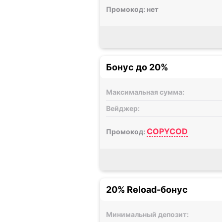
Промокод: нет
Бонус до 20%
Максимальная сумма:
Вейджер:
COPYCOD
Промокод:
20% Reload-бонус
Минимальный депозит: