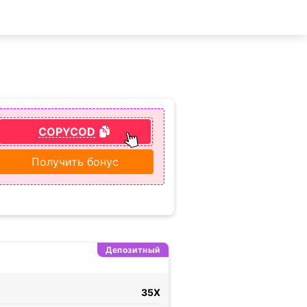
COPYCOD
Получить бонус
Депозитный
35X