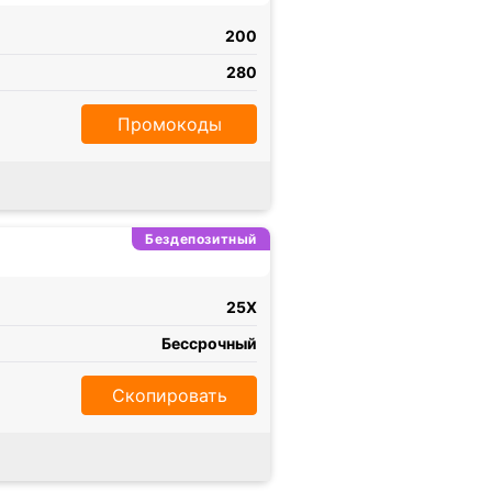
200
280
Промокоды
Бездепозитный
25X
Бессрочный
Скопировать