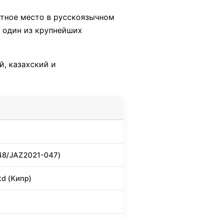
метное место в русскоязычном
о один из крупнейших
й, казахский и
048/JAZ2021-047)
d (Кипр)