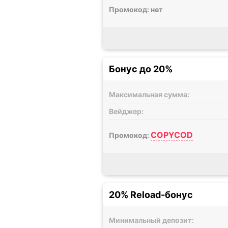
Промокод: нет
Бонус до 20%
Максимальная сумма:
Вейджер:
COPYCOD
Промокод:
20% Reload-бонус
Минимальный депозит: