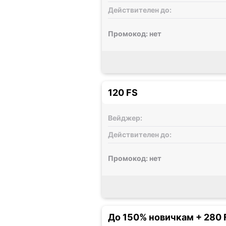
Действителен до:
Промокод: нет
120 FS
Вейджер:
Действителен до:
Промокод: нет
До 150% новичкам + 280 