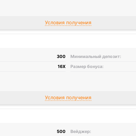
Условия получения
300
Минимальный депозит:
16X
Размер бонуса:
Условия получения
500
Вейджер: