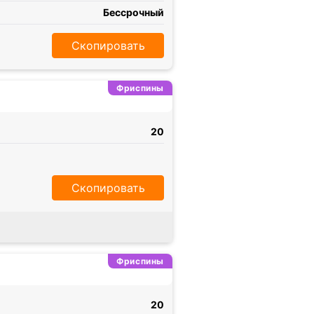
Бессрочный
Скопировать
Фриспины
20
Скопировать
Фриспины
20