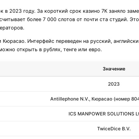
к в 2023 году. За короткий срок казино 7К заняло за
асчитывает более 7 000 слотов от почти ста студий. Эт
ераторов.
и Кюрасао. Интерфейс переведен на русский, английски
ожно открыть в рублях, тенге или евро.
Значение
2023
Antillephone N.V., Кюрасао (номер 8
ICS MANPOWER SOLUTIONS Lt
TwiceDice B.V.