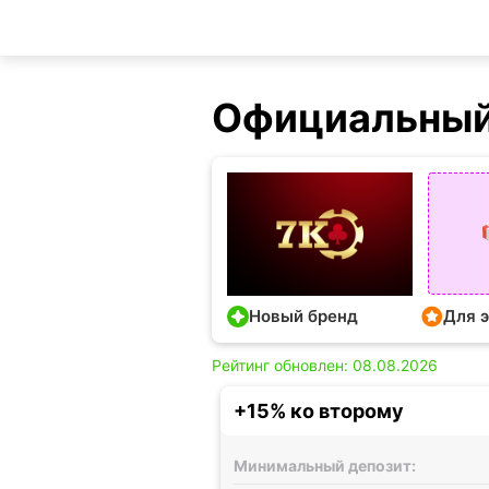
Официальный 
Новый бренд
Для 
Рейтинг обновлен: 08.08.2026
+15% ко второму
Минимальный депозит: