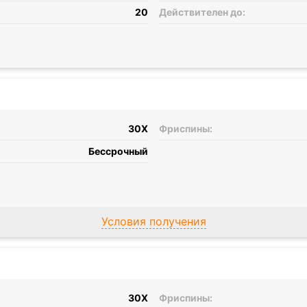
20
Действителен до:
30X
Фриспины:
Бессрочный
Условия получения
30X
Фриспины: