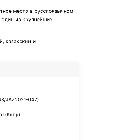
метное место в русскоязычном
о один из крупнейших
й, казахский и
048/JAZ2021-047)
d (Кипр)