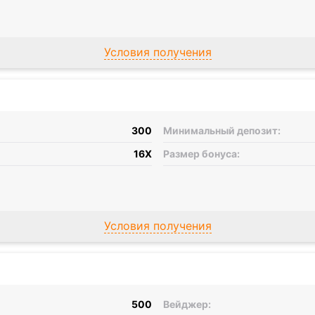
Условия получения
300
Минимальный депозит:
16X
Размер бонуса:
Условия получения
500
Вейджер: