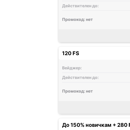
Действителен до:
Промокод: нет
120 FS
Вейджер:
Действителен до:
Промокод: нет
До 150% новичкам + 280 