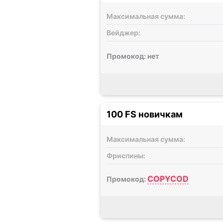
Максимальная сумма:
Вейджер:
Промокод: нет
100 FS новичкам
Максимальная сумма:
Фриспины:
COPYCOD
Промокод: