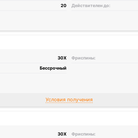
20
Действителен до:
30X
Фриспины:
Бессрочный
Условия получения
30X
Фриспины: