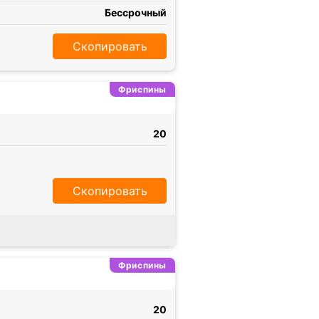
Бессрочный
Скопировать
Фриспины
20
Скопировать
Фриспины
20