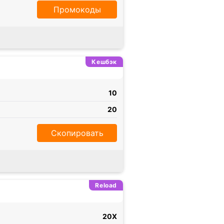
Промокоды
Кешбэк
10
20
Скопировать
Reload
20X