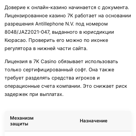
Доверие к онлайн-казино начинается с документа.
Лицензированное казино 7К работает на основании
разрешения Antillephone N.V. под номером
8048/JAZ2021-047, выданного в юрисдикции
Кюрасао. Проверить его можно по иконке
регулятора в нижней части сайта.
Лицензия в 7K Casino обязывает использовать
только сертифицированный софт. Она также
требует разделять средства игроков и
операционные счета компании. Это снижает риск
задержек при выплатах.
Механизм
Назначение
защиты