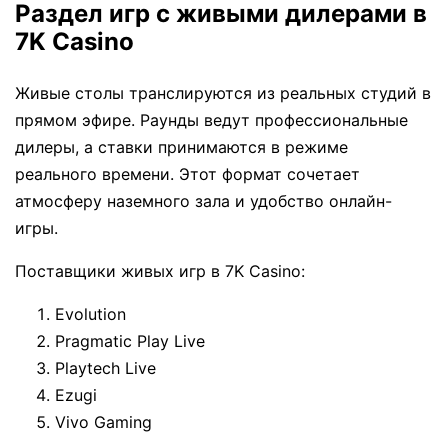
Раздел игр с живыми дилерами в
7K Casino
Живые столы транслируются из реальных студий в
прямом эфире. Раунды ведут профессиональные
дилеры, а ставки принимаются в режиме
реального времени. Этот формат сочетает
атмосферу наземного зала и удобство онлайн-
игры.
Поставщики живых игр в 7K Casino:
Evolution
Pragmatic Play Live
Playtech Live
Ezugi
Vivo Gaming