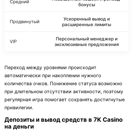
Средний
бонусы
Ускоренный вывод и
Продвинутый
расширенные лимиты
Персональный менеджер и
VIP
эксклюзивные предложения
Переход между уровнями происходит
автоматически при накоплении нужного
количества очков. Понижение статуса возможно
при длительном отсутствии активности, поэтому
регулярная игра помогает сохранять достигнутые
привилегии.
Депозиты и вывод средств в 7K Casino
на деньги