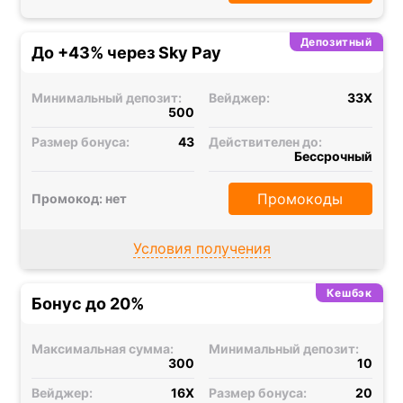
Депозитный
До +43% через Sky Pay
Минимальный депозит:
Вейджер:
33X
500
Размер бонуса:
43
Действителен до:
Бессрочный
Промокоды
Промокод: нет
Условия получения
Кешбэк
Бонус до 20%
Максимальная сумма:
Минимальный депозит:
300
10
Вейджер:
16X
Размер бонуса:
20