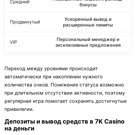
Средний
бонусы
Ускоренный вывод и
Продвинутый
расширенные лимиты
Персональный менеджер и
VIP
эксклюзивные предложения
Переход между уровнями происходит
автоматически при накоплении нужного
количества очков. Понижение статуса возможно
при длительном отсутствии активности, поэтому
регулярная игра помогает сохранять достигнутые
привилегии.
Депозиты и вывод средств в 7K Casino
на деньги