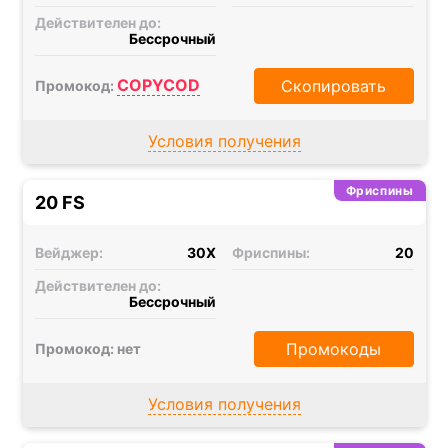
Действителен до:
Бессрочный
COPYCOD
Скопировать
Промокод:
Условия получения
Фриспины
20 FS
Вейджер:
30X
Фриспины:
20
Действителен до:
Бессрочный
Промокоды
Промокод: нет
Условия получения