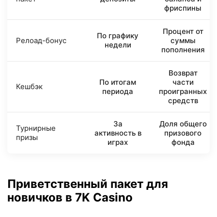
фриспины
Процент от
По графику
Релоад-бонус
суммы
недели
пополнения
Возврат
По итогам
части
Кешбэк
периода
проигранных
средств
За
Доля общего
Турнирные
активность в
призового
призы
играх
фонда
Приветственный пакет для
новичков в 7K Casino