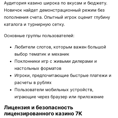
Аудитория казино широка по вкусам и бюджету.
Новичок найдет демонстрационный режим без
пополнения счета. Опытный игрок оценит глубину
каталога и турнирную сетку.
Основные группы пользователей:
Любители слотов, которым важен большой
выбор тематик и механик
Поклонники игр с живыми дилерами и
настольных форматов
Игроки, предпочитающие быстрые платежи и
расчеты в рублях
Пользователи мобильных устройств,
играющие через браузер или приложение
Лицензия и безопасность
лицензированного казино 7К