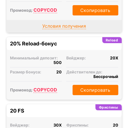
COPYCOD
Скопировать
Промокод:
Условия получения
Reload
20% Reload-бонус
Минимальный депозит:
Вейджер:
20X
500
Размер бонуса:
20
Действителен до:
Бессрочный
COPYCOD
Скопировать
Промокод:
Фриспины
20 FS
Вейджер:
30X
Фриспины:
20