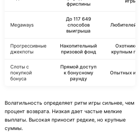
игры
фриспины
До 117 649
Megaways
способов
Любителей 
выигрыша
Прогрессивные
Накопительный
Охотников
джекпоты
призовой фонд
крупным пр
Слоты с
Прямой доступ
покупкой
к бонусному
Опытных иг
бонуса
раунду
Волатильность определяет ритм игры сильнее, чем
процент возврата. Низкая дает частые мелкие
выплаты. Высокая приносит редкие, но крупные
суммы.