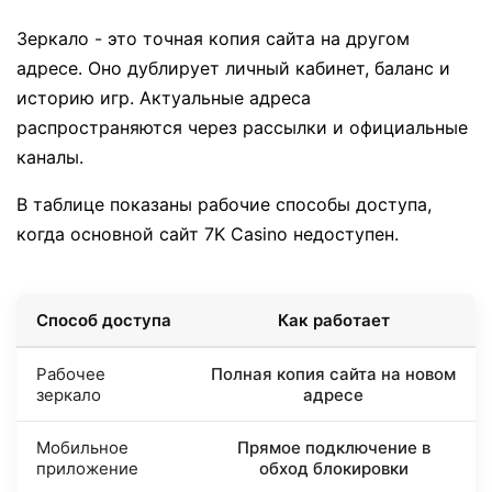
Зеркало - это точная копия сайта на другом
адресе. Оно дублирует личный кабинет, баланс и
историю игр. Актуальные адреса
распространяются через рассылки и официальные
каналы.
В таблице показаны рабочие способы доступа,
когда основной сайт 7K Casino недоступен.
Способ доступа
Как работает
Рабочее
Полная копия сайта на новом
зеркало
адресе
Мобильное
Прямое подключение в
приложение
обход блокировки