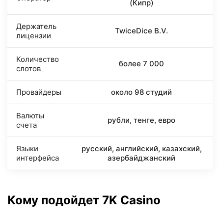
(Кипр)
Держатель
TwiceDice B.V.
лицензии
Количество
более 7 000
слотов
Провайдеры
около 98 студий
Валюты
рубли, тенге, евро
счета
Языки
русский, английский, казахский,
интерфейса
азербайджанский
Кому подойдет 7K Casino