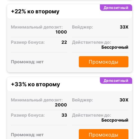
Депозитный
+22% ко второму
Минимальный депозит:
Вейджер:
33X
1000
Размер бонуса:
22
Действителен до:
Бессрочный
Промокоды
Промокод: нет
Депозитный
+33% ко второму
Минимальный депозит:
Вейджер:
30X
2000
Размер бонуса:
33
Действителен до:
Бессрочный
Промокоды
Промокод: нет