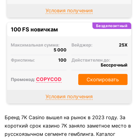
Условия получения
Бездепозитный
100 FS новичкам
Максимальная сумма:
Вейджер:
25X
5 000
Фриспины:
100
Действителен до:
Бессрочный
COPYCOD
Скопировать
Промокод:
Условия получения
Бренд 7K Casino вышел на рынок в 2023 году. За
короткий срок казино 7К заняло заметное место в
русскоязычном сегменте гемблинга. Каталог