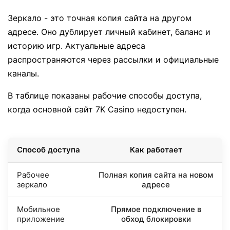
Зеркало - это точная копия сайта на другом
адресе. Оно дублирует личный кабинет, баланс и
историю игр. Актуальные адреса
распространяются через рассылки и официальные
каналы.
В таблице показаны рабочие способы доступа,
когда основной сайт 7K Casino недоступен.
Способ доступа
Как работает
Рабочее
Полная копия сайта на новом
зеркало
адресе
Мобильное
Прямое подключение в
приложение
обход блокировки