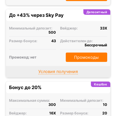
Депозитный
До +43% через Sky Pay
Минимальный депозит:
Вейджер:
33X
500
Размер бонуса:
43
Действителен до:
Бессрочный
Промокоды
Промокод: нет
Условия получения
Кешбэк
Бонус до 20%
Максимальная сумма:
Минимальный депозит:
300
10
Вейджер:
16X
Размер бонуса:
20