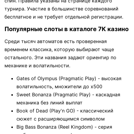
спин. Правила указаны на странице каждого
турнира. Участие в большинстве соревнований
бесплатное и не требует отдельной регистрации.
Популярные слоты в каталоге 7К казино
Среди тысяч автоматов есть проверенная
временем классика, которую выбирают чаще
остального. Эти названия задают ориентир по
механике и волатильности.
Gates of Olympus (Pragmatic Play) - высокая
волатильность, множители до x500
Sweet Bonanza (Pragmatic Play) - каскадная
механика без линий выплат
Book of Dead (Play'n GO) - классический
сюжет с расширяющимся символом
Big Bass Bonanza (Reel Kingdom) - серия