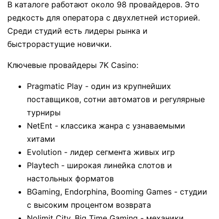
В каталоге работают около 98 провайдеров. Это
редкость для оператора с двухлетней историей.
Среди студий есть лидеры рынка и
быстрорастущие новички.
Ключевые провайдеры 7K Casino:
Pragmatic Play - один из крупнейших
поставщиков, сотни автоматов и регулярные
турниры
NetEnt - классика жанра с узнаваемыми
хитами
Evolution - лидер сегмента живых игр
Playtech - широкая линейка слотов и
настольных форматов
BGaming, Endorphina, Booming Games - студии
с высоким процентом возврата
Nolimit City, Big Time Gaming - механики