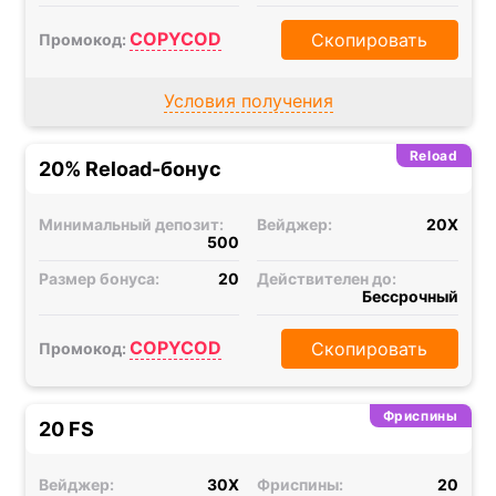
COPYCOD
Скопировать
Промокод:
Условия получения
Reload
20% Reload-бонус
Минимальный депозит:
Вейджер:
20X
500
Размер бонуса:
20
Действителен до:
Бессрочный
COPYCOD
Скопировать
Промокод:
Фриспины
20 FS
Вейджер:
30X
Фриспины:
20