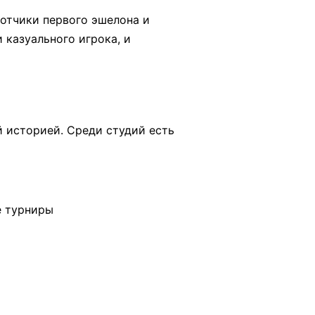
ботчики первого эшелона и
казуального игрока, и
й историей. Среди студий есть
е турниры