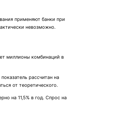
вания применяют банки при
рактически невозможно.
дает миллионы комбинаций в
 показатель рассчитан на
ться от теоретического.
но на 11,5% в год. Спрос на