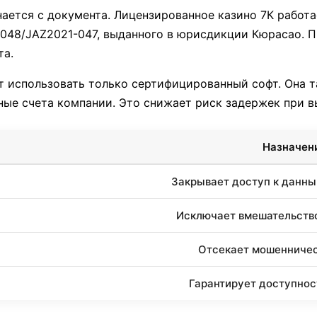
нается с документа. Лицензированное казино 7К работ
 8048/JAZ2021-047, выданного в юрисдикции Кюрасао. 
та.
ет использовать только сертифицированный софт. Она 
ные счета компании. Это снижает риск задержек при в
Назначен
Закрывает доступ к данны
Исключает вмешательство
Отсекает мошенничес
Гарантирует доступнос