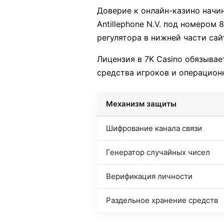
Доверие к онлайн-казино начи
Antillephone N.V. под номером
регулятора в нижней части сай
Лицензия в 7K Casino обязыва
средства игроков и операцион
Механизм защиты
Шифрование канала связи
Генератор случайных чисел
Верификация личности
Раздельное хранение средств