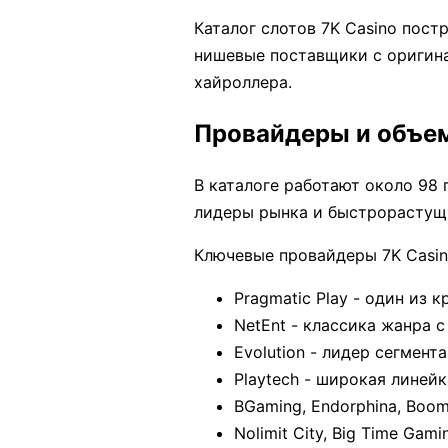
Каталог слотов 7K Casino пост
нишевые поставщики с оригина
хайроллера.
Провайдеры и объем
В каталоге работают около 98 
лидеры рынка и быстрорастущ
Ключевые провайдеры 7K Casin
Pragmatic Play - один из
NetEnt - классика жанра 
Evolution - лидер сегмент
Playtech - широкая линей
BGaming, Endorphina, Boo
Nolimit City, Big Time Ga