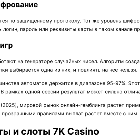
ифрование
тся по защищенному протоколу. Тот же уровень шифро
ь логин, пароль или реквизиты карты в таком канале п
 игр
аботают на генераторе случайных чисел. Алгоритм соз
ки выбирается одна из них, и повлиять на нее нельзя.
шинства автоматов держится в диапазоне 95-97%. Этот
 В рамках одной сессии результат может сильно отлича
 (2025), мировой рынок онлайн-гемблинга растет пример
 прозрачными правилами выплат растет вместе с ним.
ы и слоты 7K Casino