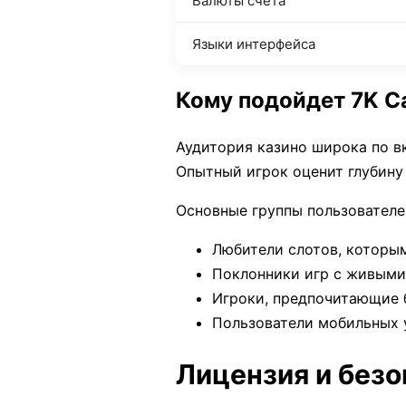
Валюты счета
Языки интерфейса
Кому подойдет 7K C
Аудитория казино широка по в
Опытный игрок оценит глубину 
Основные группы пользователе
Любители слотов, которы
Поклонники игр с живыми
Игроки, предпочитающие 
Пользователи мобильных 
Лицензия и безо