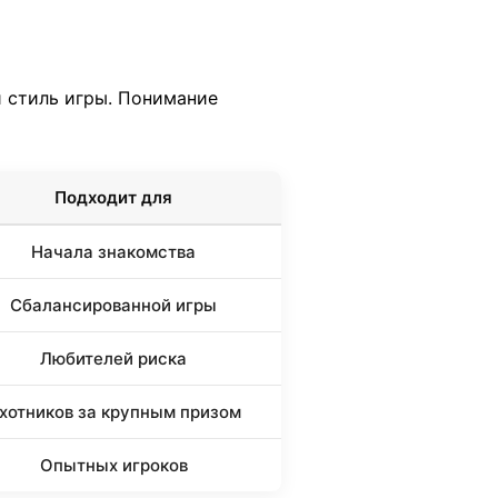
й стиль игры. Понимание
Подходит для
Начала знакомства
Сбалансированной игры
Любителей риска
хотников за крупным призом
Опытных игроков