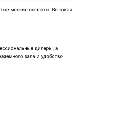
стые мелкие выплаты. Высокая
ессиональные дилеры, а
аземного зала и удобство