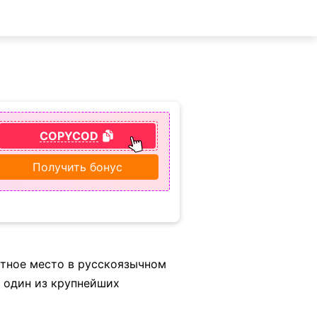
COPYCOD
Получить бонус
метное место в русскоязычном
о один из крупнейших