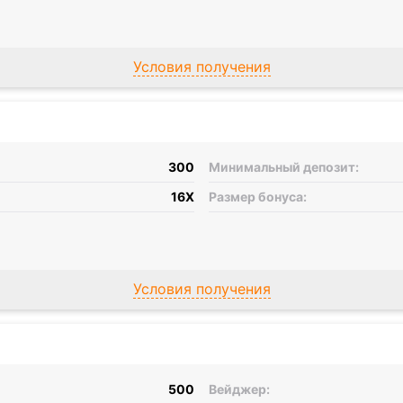
Условия получения
300
Минимальный депозит:
16X
Размер бонуса:
Условия получения
500
Вейджер: