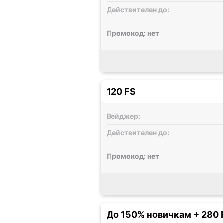
Действителен до:
Промокод: нет
120 FS
Вейджер:
Действителен до:
Промокод: нет
До 150% новичкам + 280 