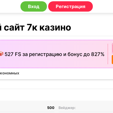
Вход
Регистрация
сайт 7к казино
527 FS за регистрацию и бонус до 827%
экономных
500
Вейджер: