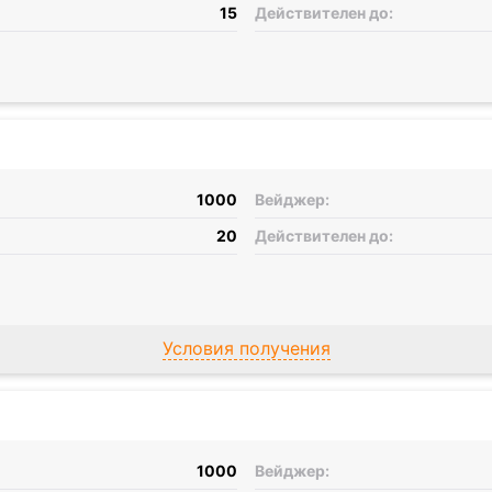
15
Действителен до:
1000
Вейджер:
20
Действителен до:
Условия получения
1000
Вейджер: