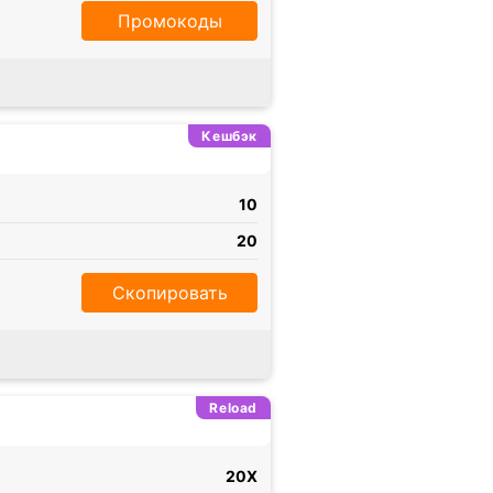
Промокоды
Кешбэк
10
20
Скопировать
Reload
20X