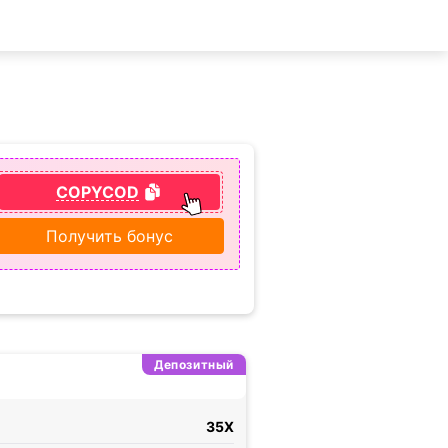
COPYCOD
Получить бонус
Депозитный
35X