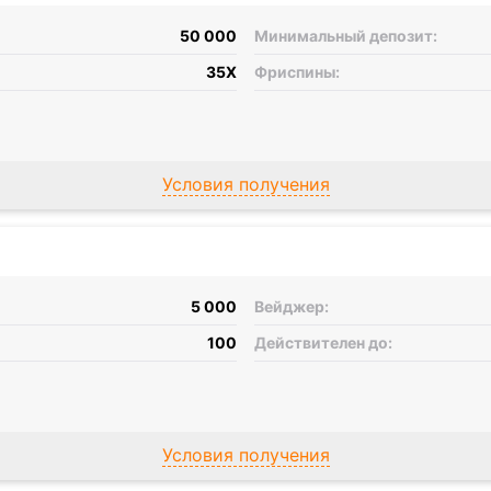
50 000
Минимальный депозит:
35X
Фриспины:
Условия получения
5 000
Вейджер:
100
Действителен до:
Условия получения