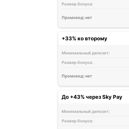
Размер бонуса:
Промокод: нет
+33% ко второму
Минимальный депозит:
Размер бонуса:
Промокод: нет
До +43% через Sky Pay
Минимальный депозит:
Размер бонуса: