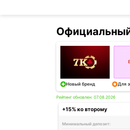
Официальный 
Новый бренд
Для 
Рейтинг обновлен: 07.08.2026
+15% ко второму
Минимальный депозит: