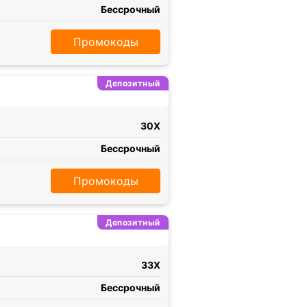
Бессрочный
Промокоды
Депозитный
30X
Бессрочный
Промокоды
Депозитный
33X
Бессрочный