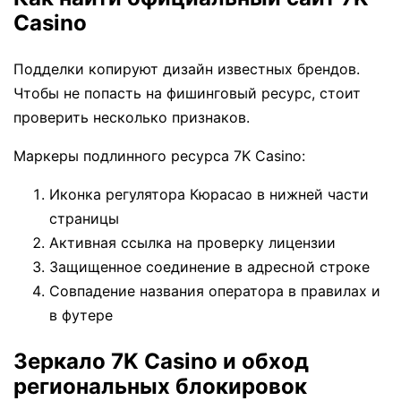
Casino
Подделки копируют дизайн известных брендов.
Чтобы не попасть на фишинговый ресурс, стоит
проверить несколько признаков.
Маркеры подлинного ресурса 7K Casino:
Иконка регулятора Кюрасао в нижней части
страницы
Активная ссылка на проверку лицензии
Защищенное соединение в адресной строке
Совпадение названия оператора в правилах и
в футере
Зеркало 7K Casino и обход
региональных блокировок