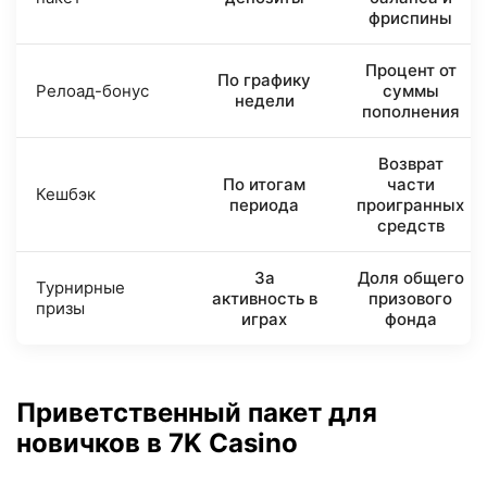
фриспины
Процент от
По графику
Релоад-бонус
суммы
недели
пополнения
Возврат
По итогам
части
Кешбэк
периода
проигранных
средств
За
Доля общего
Турнирные
активность в
призового
призы
играх
фонда
Приветственный пакет для
новичков в 7K Casino