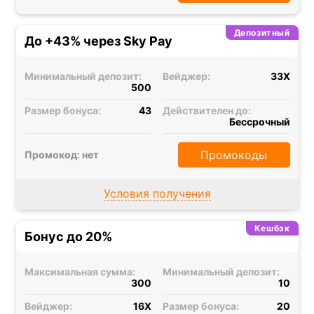
Депозитный
До +43% через Sky Pay
Минимальный депозит:
Вейджер:
33X
500
Размер бонуса:
43
Действителен до:
Бессрочный
Промокоды
Промокод: нет
Условия получения
Кешбэк
Бонус до 20%
Максимальная сумма:
Минимальный депозит:
300
10
Вейджер:
16X
Размер бонуса:
20