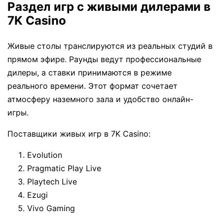
Раздел игр с живыми дилерами в
7K Casino
Живые столы транслируются из реальных студий в
прямом эфире. Раунды ведут профессиональные
дилеры, а ставки принимаются в режиме
реального времени. Этот формат сочетает
атмосферу наземного зала и удобство онлайн-
игры.
Поставщики живых игр в 7K Casino:
Evolution
Pragmatic Play Live
Playtech Live
Ezugi
Vivo Gaming