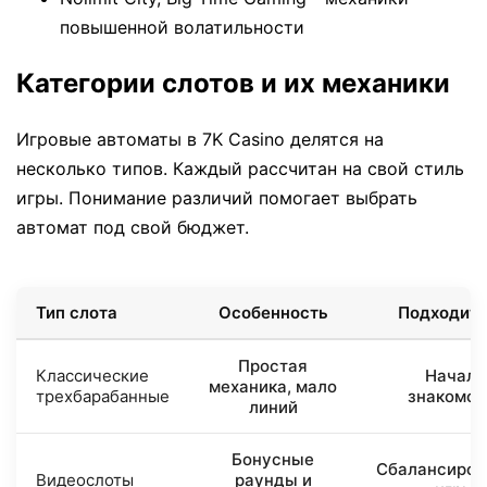
повышенной волатильности
Категории слотов и их механики
Игровые автоматы в 7K Casino делятся на
несколько типов. Каждый рассчитан на свой стиль
игры. Понимание различий помогает выбрать
автомат под свой бюджет.
Тип слота
Особенность
Подходит 
Простая
Классические
Начала
механика, мало
трехбарабанные
знакомст
линий
Бонусные
Сбалансиров
Видеослоты
раунды и