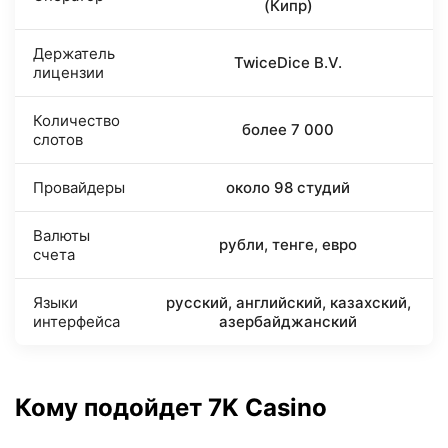
(Кипр)
Держатель
TwiceDice B.V.
лицензии
Количество
более 7 000
слотов
Провайдеры
около 98 студий
Валюты
рубли, тенге, евро
счета
Языки
русский, английский, казахский,
интерфейса
азербайджанский
Кому подойдет 7K Casino