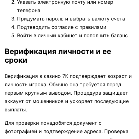
Указать электронную почту или номер
телефона
Придумать пароль и выбрать валюту счета
Подтвердить согласие с правилами
Войти в личный кабинет и пополнить баланс
Верификация личности и ее
сроки
Верификация в казино 7К подтверждает возраст и
личность игрока. Обычно она требуется перед
первым крупным выводом. Процедура защищает
аккаунт от мошенников и ускоряет последующие
выплаты.
Для проверки понадобятся документ с
фотографией и подтверждение адреса. Проверка