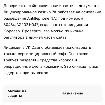
Доверие к онлайн-казино начинается с документа.
Лицензированное казино 7К работает на основании
разрешения Antillephone N.V. под номером
8048/JAZ2021-047, выданного в юрисдикции
Кюрасао. Проверить его можно по иконке
регулятора в нижней части сайта.
Лицензия в 7K Casino обязывает использовать
только сертифицированный софт. Она также
требует разделять средства игроков и
операционные счета компании. Это снижает риск
задержек при выплатах.
Механизм
Назначение
защиты