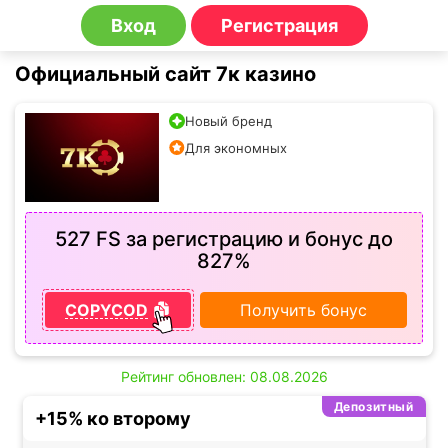
Вход
Регистрация
Официальный сайт 7к казино
Новый бренд
Для экономных
527 FS за регистрацию и бонус до
827%
COPYCOD
Получить бонус
Рейтинг обновлен: 08.08.2026
Депозитный
+15% ко второму