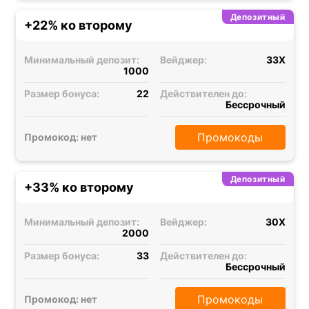
Депозитный
+22% ко второму
Минимальный депозит:
Вейджер:
33X
1000
Размер бонуса:
22
Действителен до:
Бессрочный
Промокоды
Промокод: нет
Депозитный
+33% ко второму
Минимальный депозит:
Вейджер:
30X
2000
Размер бонуса:
33
Действителен до:
Бессрочный
Промокоды
Промокод: нет