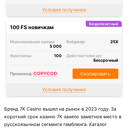
Условия получения
Бездепозитный
100 FS новичкам
Максимальная сумма:
Вейджер:
25X
5 000
Фриспины:
100
Действителен до:
Бессрочный
COPYCOD
Скопировать
Промокод:
Условия получения
Бренд 7K Casino вышел на рынок в 2023 году. За
короткий срок казино 7К заняло заметное место в
русскоязычном сегменте гемблинга. Каталог