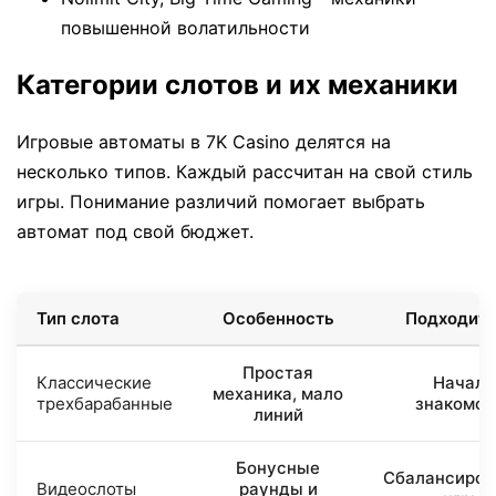
повышенной волатильности
Категории слотов и их механики
Игровые автоматы в 7K Casino делятся на
несколько типов. Каждый рассчитан на свой стиль
игры. Понимание различий помогает выбрать
автомат под свой бюджет.
Тип слота
Особенность
Подходит 
Простая
Классические
Начала
механика, мало
трехбарабанные
знакомст
линий
Бонусные
Сбалансиров
Видеослоты
раунды и