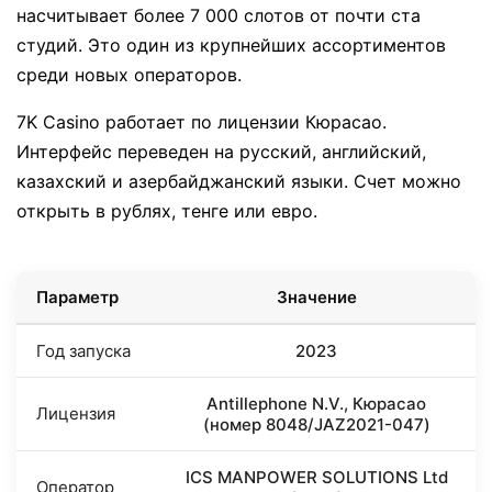
насчитывает более 7 000 слотов от почти ста
студий. Это один из крупнейших ассортиментов
среди новых операторов.
7K Casino работает по лицензии Кюрасао.
Интерфейс переведен на русский, английский,
казахский и азербайджанский языки. Счет можно
открыть в рублях, тенге или евро.
Параметр
Значение
Год запуска
2023
Antillephone N.V., Кюрасао
Лицензия
(номер 8048/JAZ2021-047)
ICS MANPOWER SOLUTIONS Ltd
Оператор