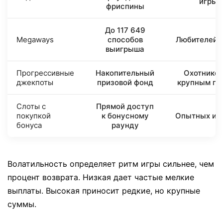
игры
фриспины
До 117 649
Megaways
способов
Любителей 
выигрыша
Прогрессивные
Накопительный
Охотников
джекпоты
призовой фонд
крупным пр
Слоты с
Прямой доступ
покупкой
к бонусному
Опытных иг
бонуса
раунду
Волатильность определяет ритм игры сильнее, чем
процент возврата. Низкая дает частые мелкие
выплаты. Высокая приносит редкие, но крупные
суммы.