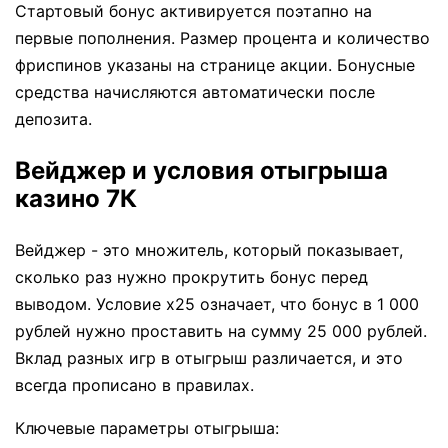
Стартовый бонус активируется поэтапно на
первые пополнения. Размер процента и количество
фриспинов указаны на странице акции. Бонусные
средства начисляются автоматически после
депозита.
Вейджер и условия отыгрыша
казино 7К
Вейджер - это множитель, который показывает,
сколько раз нужно прокрутить бонус перед
выводом. Условие x25 означает, что бонус в 1 000
рублей нужно проставить на сумму 25 000 рублей.
Вклад разных игр в отыгрыш различается, и это
всегда прописано в правилах.
Ключевые параметры отыгрыша: