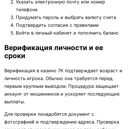
Указать электронную почту или номер
телефона
Придумать пароль и выбрать валюту счета
Подтвердить согласие с правилами
Войти в личный кабинет и пополнить баланс
Верификация личности и ее
сроки
Верификация в казино 7К подтверждает возраст и
личность игрока. Обычно она требуется перед
первым крупным выводом. Процедура защищает
аккаунт от мошенников и ускоряет последующие
выплаты.
Для проверки понадобятся документ с
фотографией и подтверждение адреса. Проверка