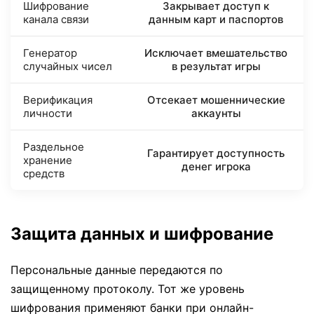
Шифрование
Закрывает доступ к
канала связи
данным карт и паспортов
Генератор
Исключает вмешательство
случайных чисел
в результат игры
Верификация
Отсекает мошеннические
личности
аккаунты
Раздельное
Гарантирует доступность
хранение
денег игрока
средств
Защита данных и шифрование
Персональные данные передаются по
защищенному протоколу. Тот же уровень
шифрования применяют банки при онлайн-