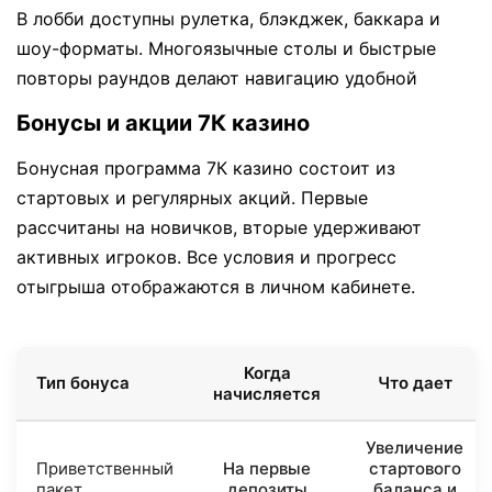
В лобби доступны рулетка, блэкджек, баккара и
шоу-форматы. Многоязычные столы и быстрые
повторы раундов делают навигацию удобной
Бонусы и акции 7К казино
Бонусная программа 7К казино состоит из
стартовых и регулярных акций. Первые
рассчитаны на новичков, вторые удерживают
активных игроков. Все условия и прогресс
отыгрыша отображаются в личном кабинете.
Когда
Тип бонуса
Что дает
начисляется
Увеличение
Приветственный
На первые
стартового
пакет
депозиты
баланса и