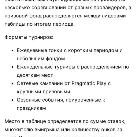
несколько соревнований от разных провайдеров, а
призовой фонд распределяется между лидерами
таблицы по итогам периода.
Форматы турниров:
Ежедневные гонки с коротким периодом и
небольшим фондом
Еженедельные турниры с распределением по
десяткам мест
Сетевые кампании от Pragmatic Play с
крупными призовыми
Сезонные события, приуроченные к
праздникам
Место в таблице определяется по сумме ставок,
множителю выигрыша или количеству очков за