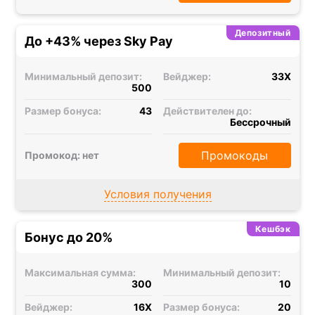
Депозитный
До +43% через Sky Pay
Минимальный депозит:
Вейджер:
33X
500
Размер бонуса:
43
Действителен до:
Бессрочный
Промокоды
Промокод: нет
Условия получения
Кешбэк
Бонус до 20%
Максимальная сумма:
Минимальный депозит:
300
10
Вейджер:
16X
Размер бонуса:
20