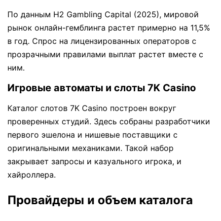
По данным H2 Gambling Capital (2025), мировой
рынок онлайн-гемблинга растет примерно на 11,5%
в год. Спрос на лицензированных операторов с
прозрачными правилами выплат растет вместе с
ним.
Игровые автоматы и слоты 7K Casino
Каталог слотов 7K Casino построен вокруг
проверенных студий. Здесь собраны разработчики
первого эшелона и нишевые поставщики с
оригинальными механиками. Такой набор
закрывает запросы и казуального игрока, и
хайроллера.
Провайдеры и объем каталога