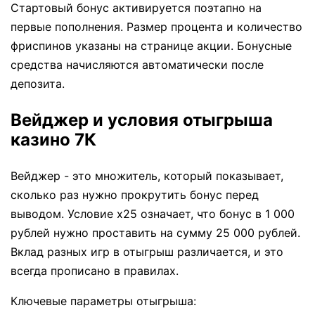
Стартовый бонус активируется поэтапно на
первые пополнения. Размер процента и количество
фриспинов указаны на странице акции. Бонусные
средства начисляются автоматически после
депозита.
Вейджер и условия отыгрыша
казино 7К
Вейджер - это множитель, который показывает,
сколько раз нужно прокрутить бонус перед
выводом. Условие x25 означает, что бонус в 1 000
рублей нужно проставить на сумму 25 000 рублей.
Вклад разных игр в отыгрыш различается, и это
всегда прописано в правилах.
Ключевые параметры отыгрыша: