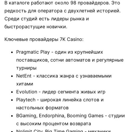
В каталоге работают около 98 провайдеров. Это
редкость для оператора с двухлетней историей.
Среди студий есть лидеры рынка и
быстрорастущие новички.
Ключевые провайдеры 7K Casino:
Pragmatic Play - один из крупнейших
поставщиков, сотни автоматов и регулярные
турниры
NetEnt - классика жанра с узнаваемыми
хитами
Evolution - лидер сегмента живых игр
Playtech - широкая линейка слотов и
настольных форматов
BGaming, Endorphina, Booming Games - студии
с высоким процентом возврата
Nolimit City, Big Time Gaming - механики