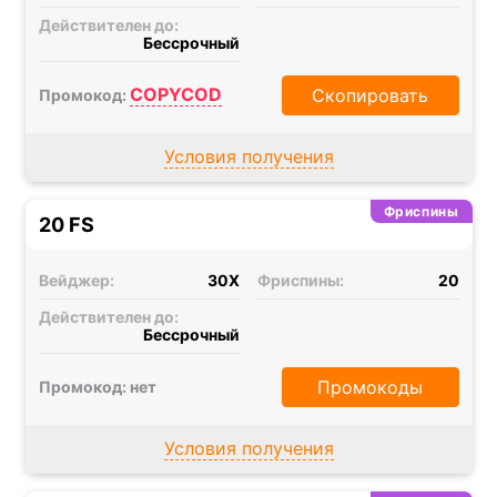
Действителен до:
Бессрочный
COPYCOD
Скопировать
Промокод:
Условия получения
Фриспины
20 FS
Вейджер:
30X
Фриспины:
20
Действителен до:
Бессрочный
Промокоды
Промокод: нет
Условия получения