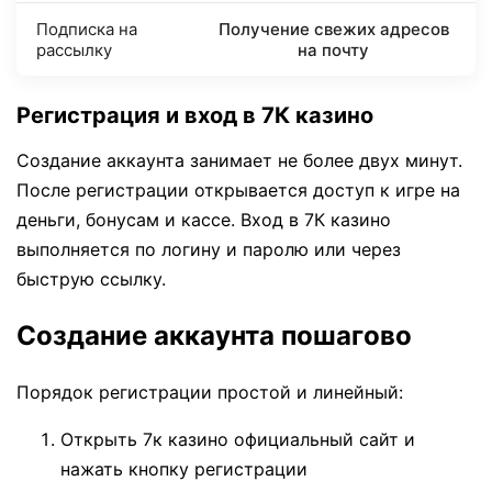
Подписка на
Получение свежих адресов
рассылку
на почту
Регистрация и вход в 7К казино
Создание аккаунта занимает не более двух минут.
После регистрации открывается доступ к игре на
деньги, бонусам и кассе. Вход в 7К казино
выполняется по логину и паролю или через
быструю ссылку.
Создание аккаунта пошагово
Порядок регистрации простой и линейный:
Открыть 7к казино официальный сайт и
нажать кнопку регистрации