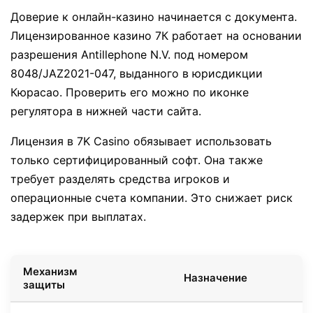
Доверие к онлайн-казино начинается с документа.
Лицензированное казино 7К работает на основании
разрешения Antillephone N.V. под номером
8048/JAZ2021-047, выданного в юрисдикции
Кюрасао. Проверить его можно по иконке
регулятора в нижней части сайта.
Лицензия в 7K Casino обязывает использовать
только сертифицированный софт. Она также
требует разделять средства игроков и
операционные счета компании. Это снижает риск
задержек при выплатах.
Механизм
Назначение
защиты