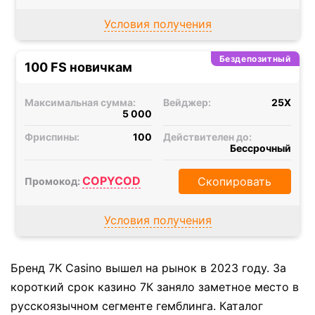
Условия получения
Бездепозитный
100 FS новичкам
Максимальная сумма:
Вейджер:
25X
5 000
Фриспины:
100
Действителен до:
Бессрочный
COPYCOD
Скопировать
Промокод:
Условия получения
Бренд 7K Casino вышел на рынок в 2023 году. За
короткий срок казино 7К заняло заметное место в
русскоязычном сегменте гемблинга. Каталог