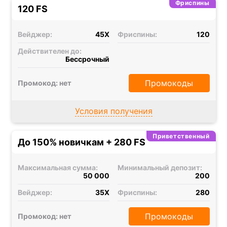
Фриспины
120 FS
Вейджер:
45X
Фриспины:
120
Действителен до:
Бессрочный
Промокоды
Промокод: нет
Условия получения
Приветственный
До 150% новичкам + 280 FS
Максимальная сумма:
Минимальный депозит:
50 000
200
Вейджер:
35X
Фриспины:
280
Промокоды
Промокод: нет