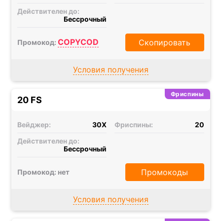
Действителен до:
Бессрочный
COPYCOD
Скопировать
Промокод:
Условия получения
Фриспины
20 FS
Вейджер:
30X
Фриспины:
20
Действителен до:
Бессрочный
Промокоды
Промокод: нет
Условия получения