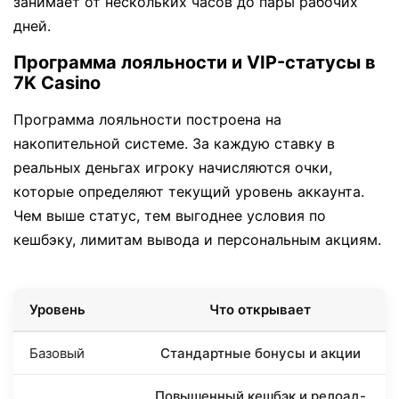
занимает от нескольких часов до пары рабочих
дней.
Программа лояльности и VIP-статусы в
7K Casino
Программа лояльности построена на
накопительной системе. За каждую ставку в
реальных деньгах игроку начисляются очки,
которые определяют текущий уровень аккаунта.
Чем выше статус, тем выгоднее условия по
кешбэку, лимитам вывода и персональным акциям.
Уровень
Что открывает
Базовый
Стандартные бонусы и акции
Повышенный кешбэк и релоад-