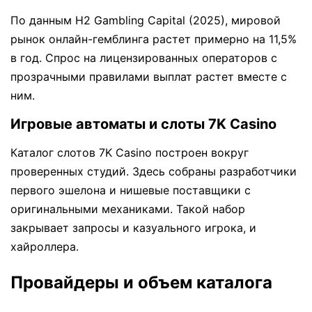
По данным H2 Gambling Capital (2025), мировой
рынок онлайн-гемблинга растет примерно на 11,5%
в год. Спрос на лицензированных операторов с
прозрачными правилами выплат растет вместе с
ним.
Игровые автоматы и слоты 7K Casino
Каталог слотов 7K Casino построен вокруг
проверенных студий. Здесь собраны разработчики
первого эшелона и нишевые поставщики с
оригинальными механиками. Такой набор
закрывает запросы и казуального игрока, и
хайроллера.
Провайдеры и объем каталога