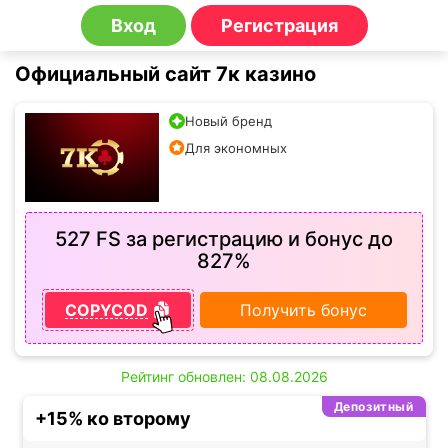
Вход
Регистрация
Официальный сайт 7к казино
Новый бренд
Для экономных
527 FS за регистрацию и бонус до
827%
COPYCOD
Получить бонус
Рейтинг обновлен: 08.08.2026
Депозитный
+15% ко второму