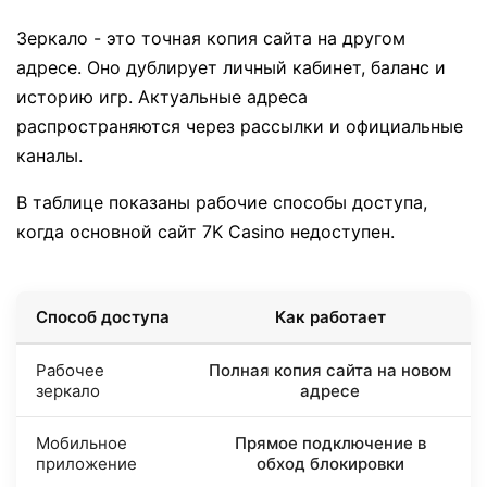
Зеркало - это точная копия сайта на другом
адресе. Оно дублирует личный кабинет, баланс и
историю игр. Актуальные адреса
распространяются через рассылки и официальные
каналы.
В таблице показаны рабочие способы доступа,
когда основной сайт 7K Casino недоступен.
Способ доступа
Как работает
Рабочее
Полная копия сайта на новом
зеркало
адресе
Мобильное
Прямое подключение в
приложение
обход блокировки