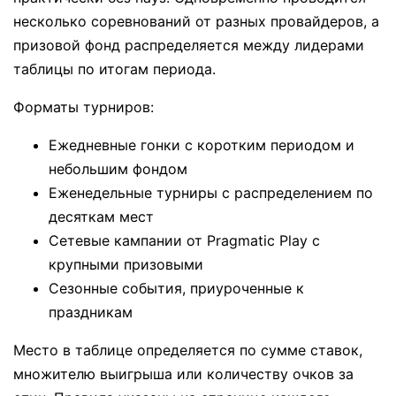
несколько соревнований от разных провайдеров, а
призовой фонд распределяется между лидерами
таблицы по итогам периода.
Форматы турниров:
Ежедневные гонки с коротким периодом и
небольшим фондом
Еженедельные турниры с распределением по
десяткам мест
Сетевые кампании от Pragmatic Play с
крупными призовыми
Сезонные события, приуроченные к
праздникам
Место в таблице определяется по сумме ставок,
множителю выигрыша или количеству очков за