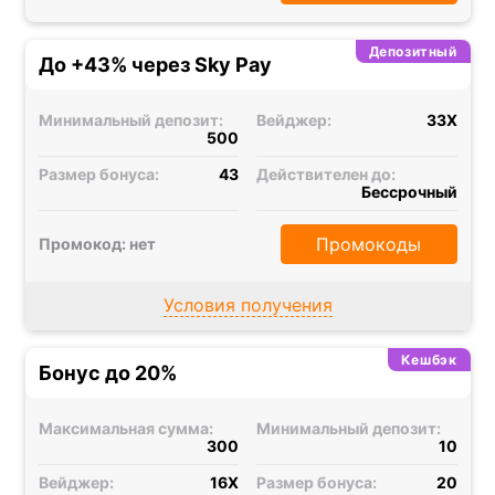
Депозитный
До +43% через Sky Pay
Минимальный депозит:
Вейджер:
33X
500
Размер бонуса:
43
Действителен до:
Бессрочный
Промокоды
Промокод: нет
Условия получения
Кешбэк
Бонус до 20%
Максимальная сумма:
Минимальный депозит:
300
10
Вейджер:
16X
Размер бонуса:
20