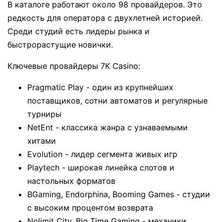
В каталоге работают около 98 провайдеров. Это
редкость для оператора с двухлетней историей.
Среди студий есть лидеры рынка и
быстрорастущие новички.
Ключевые провайдеры 7K Casino:
Pragmatic Play - один из крупнейших
поставщиков, сотни автоматов и регулярные
турниры
NetEnt - классика жанра с узнаваемыми
хитами
Evolution - лидер сегмента живых игр
Playtech - широкая линейка слотов и
настольных форматов
BGaming, Endorphina, Booming Games - студии
с высоким процентом возврата
Nolimit City, Big Time Gaming - механики