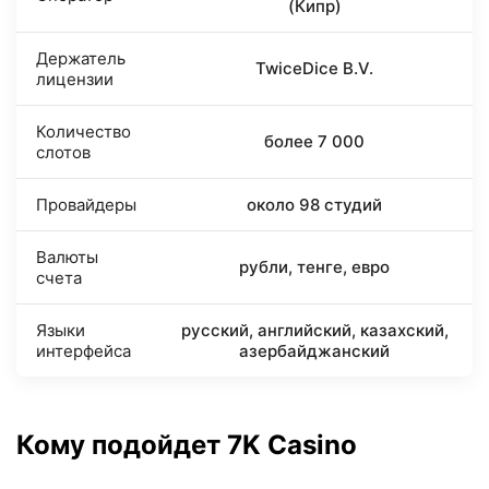
(Кипр)
Держатель
TwiceDice B.V.
лицензии
Количество
более 7 000
слотов
Провайдеры
около 98 студий
Валюты
рубли, тенге, евро
счета
Языки
русский, английский, казахский,
интерфейса
азербайджанский
Кому подойдет 7K Casino