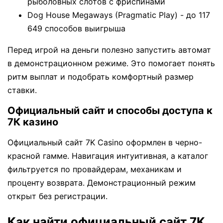
рыболовных слотов с фриспинами
Dog House Megaways (Pragmatic Play) - до 117
649 способов выигрыша
Перед игрой на деньги полезно запустить автомат
в демонстрационном режиме. Это помогает понять
ритм выплат и подобрать комфортный размер
ставки.
Официальный сайт и способы доступа к
7К казино
Официальный сайт 7K Casino оформлен в черно-
красной гамме. Навигация интуитивная, а каталог
фильтруется по провайдерам, механикам и
проценту возврата. Демонстрационный режим
открыт без регистрации.
Как найти официальный сайт 7K