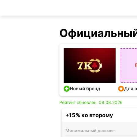
Официальный 
Новый бренд
Для 
Рейтинг обновлен: 09.08.2026
+15% ко второму
Минимальный депозит: