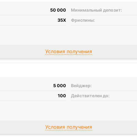
50 000
Минимальный депозит:
35X
Фриспины:
Условия получения
5 000
Вейджер:
100
Действителен до:
Условия получения