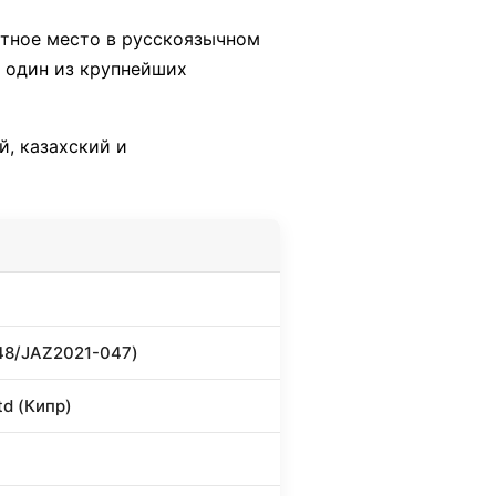
метное место в русскоязычном
о один из крупнейших
й, казахский и
048/JAZ2021-047)
d (Кипр)