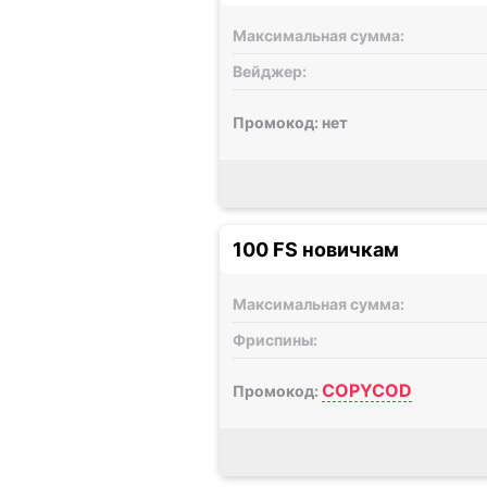
Максимальная сумма:
Вейджер:
Промокод: нет
100 FS новичкам
Максимальная сумма:
Фриспины:
COPYCOD
Промокод: