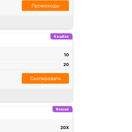
Промокоды
Кешбэк
10
20
Скопировать
Reload
20X