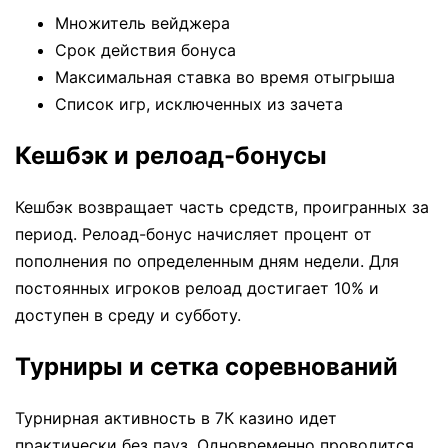
Множитель вейджера
Срок действия бонуса
Максимальная ставка во время отыгрыша
Список игр, исключенных из зачета
Кешбэк и релоад-бонусы
Кешбэк возвращает часть средств, проигранных за
период. Релоад-бонус начисляет процент от
пополнения по определенным дням недели. Для
постоянных игроков релоад достигает 10% и
доступен в среду и субботу.
Турниры и сетка соревнований
Турнирная активность в 7К казино идет
практически без пауз. Одновременно проводится