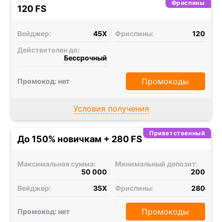
Фриспины
120 FS
Вейджер:
45X
Фриспины:
120
Действителен до:
Бессрочный
Промокоды
Промокод: нет
Условия получения
Приветственный
До 150% новичкам + 280 FS
Максимальная сумма:
Минимальный депозит:
50 000
200
Вейджер:
35X
Фриспины:
280
Промокоды
Промокод: нет