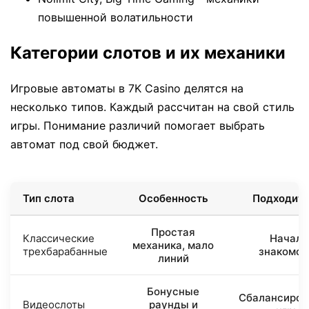
повышенной волатильности
Категории слотов и их механики
Игровые автоматы в 7K Casino делятся на
несколько типов. Каждый рассчитан на свой стиль
игры. Понимание различий помогает выбрать
автомат под свой бюджет.
Тип слота
Особенность
Подходит 
Простая
Классические
Начала
механика, мало
трехбарабанные
знакомст
линий
Бонусные
Сбалансиров
Видеослоты
раунды и