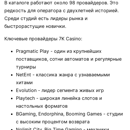
В каталоге работают около 98 провайдеров. Это
редкость для оператора с двухлетней историей.
Среди студий есть лидеры рынка и
быстрорастущие новички.
Ключевые провайдеры 7K Casino:
Pragmatic Play - один из крупнейших
поставщиков, сотни автоматов и регулярные
турниры
NetEnt - классика жанра с узнаваемыми
хитами
Evolution - лидер сегмента живых игр
Playtech - широкая линейка слотов и
настольных форматов
BGaming, Endorphina, Booming Games - студии
с высоким процентом возврата
Nolimit City, Big Time Gaming - механики