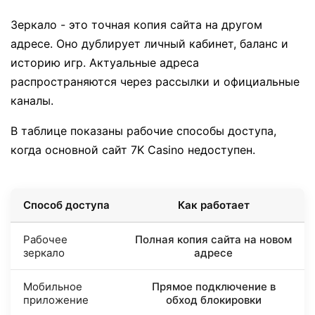
Зеркало - это точная копия сайта на другом
адресе. Оно дублирует личный кабинет, баланс и
историю игр. Актуальные адреса
распространяются через рассылки и официальные
каналы.
В таблице показаны рабочие способы доступа,
когда основной сайт 7K Casino недоступен.
Способ доступа
Как работает
Рабочее
Полная копия сайта на новом
зеркало
адресе
Мобильное
Прямое подключение в
приложение
обход блокировки