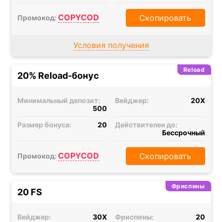
COPYCOD
Скопировать
Промокод:
Условия получения
Reload
20% Reload-бонус
Минимальный депозит:
Вейджер:
20X
500
Размер бонуса:
20
Действителен до:
Бессрочный
COPYCOD
Скопировать
Промокод:
Фриспины
20 FS
Вейджер:
30X
Фриспины:
20