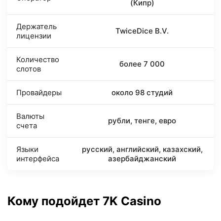
(Кипр)
Держатель
TwiceDice B.V.
лицензии
Количество
более 7 000
слотов
Провайдеры
около 98 студий
Валюты
рубли, тенге, евро
счета
Языки
русский, английский, казахский,
интерфейса
азербайджанский
Кому подойдет 7K Casino