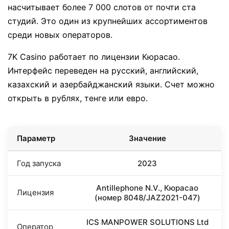
насчитывает более 7 000 слотов от почти ста
студий. Это один из крупнейших ассортиментов
среди новых операторов.
7K Casino работает по лицензии Кюрасао.
Интерфейс переведен на русский, английский,
казахский и азербайджанский языки. Счет можно
открыть в рублях, тенге или евро.
Параметр
Значение
Год запуска
2023
Antillephone N.V., Кюрасао
Лицензия
(номер 8048/JAZ2021-047)
ICS MANPOWER SOLUTIONS Ltd
Оператор