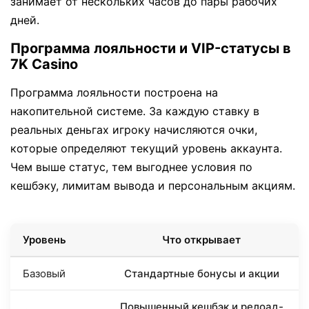
занимает от нескольких часов до пары рабочих
дней.
Программа лояльности и VIP-статусы в
7K Casino
Программа лояльности построена на
накопительной системе. За каждую ставку в
реальных деньгах игроку начисляются очки,
которые определяют текущий уровень аккаунта.
Чем выше статус, тем выгоднее условия по
кешбэку, лимитам вывода и персональным акциям.
Уровень
Что открывает
Базовый
Стандартные бонусы и акции
Повышенный кешбэк и релоад-