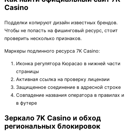
Casino
Подделки копируют дизайн известных брендов.
Чтобы не попасть на фишинговый ресурс, стоит
проверить несколько признаков.
Маркеры подлинного ресурса 7K Casino:
Иконка регулятора Кюрасао в нижней части
страницы
Активная ссылка на проверку лицензии
Защищенное соединение в адресной строке
Совпадение названия оператора в правилах и
в футере
Зеркало 7K Casino и обход
региональных блокировок