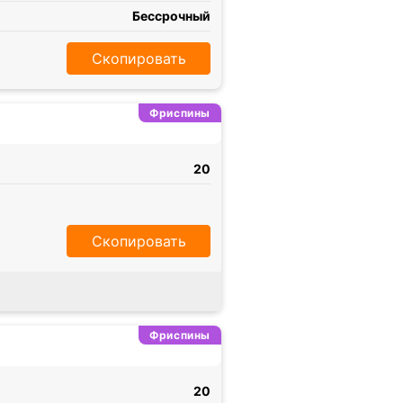
Бессрочный
Скопировать
Фриспины
20
Скопировать
Фриспины
20