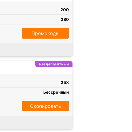
200
280
Промокоды
Бездепозитный
25X
Бессрочный
Скопировать