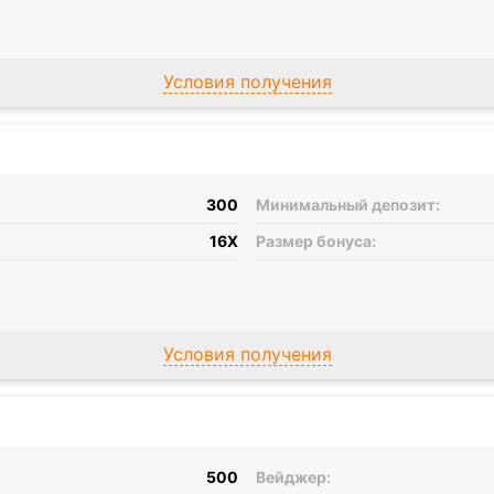
Условия получения
300
Минимальный депозит:
16X
Размер бонуса:
Условия получения
500
Вейджер: