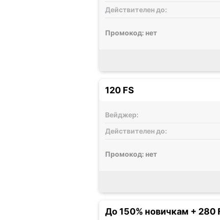
Действителен до:
Промокод: нет
120 FS
Вейджер:
Действителен до:
Промокод: нет
До 150% новичкам + 280 