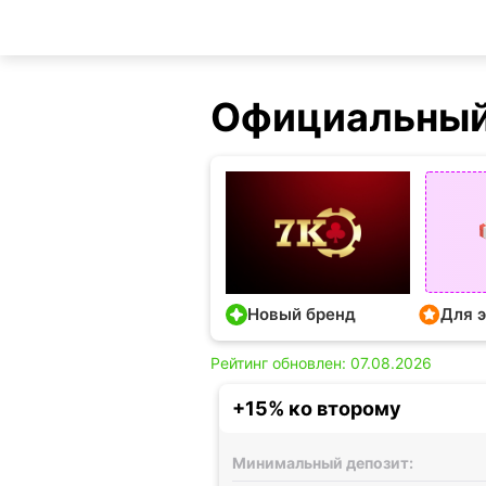
Официальный 
Новый бренд
Для 
Рейтинг обновлен: 07.08.2026
+15% ко второму
Минимальный депозит: