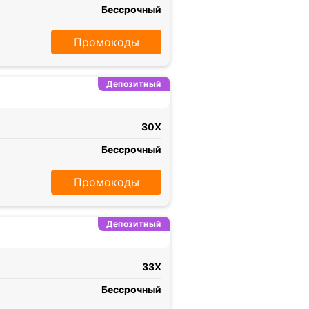
Бессрочный
Промокоды
Депозитный
30X
Бессрочный
Промокоды
Депозитный
33X
Бессрочный