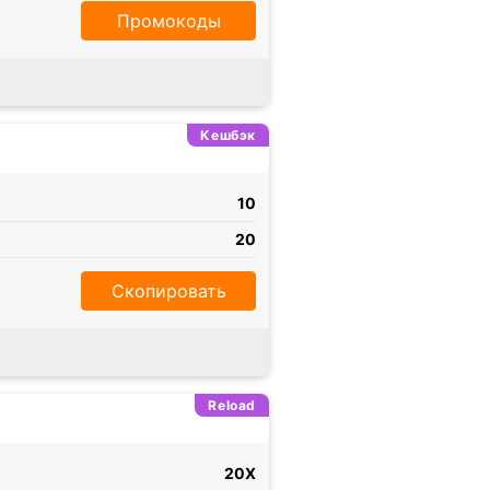
Промокоды
Кешбэк
10
20
Скопировать
Reload
20X