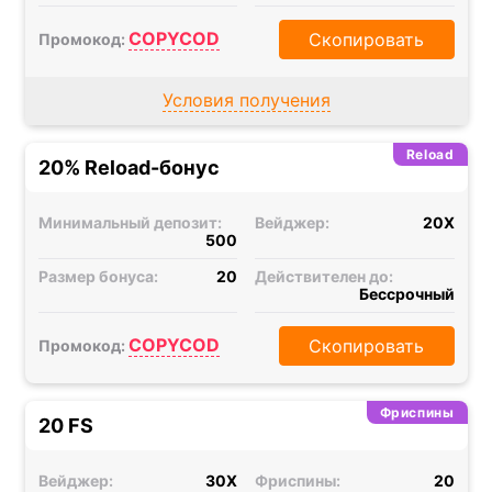
COPYCOD
Скопировать
Промокод:
Условия получения
Reload
20% Reload-бонус
Минимальный депозит:
Вейджер:
20X
500
Размер бонуса:
20
Действителен до:
Бессрочный
COPYCOD
Скопировать
Промокод:
Фриспины
20 FS
Вейджер:
30X
Фриспины:
20