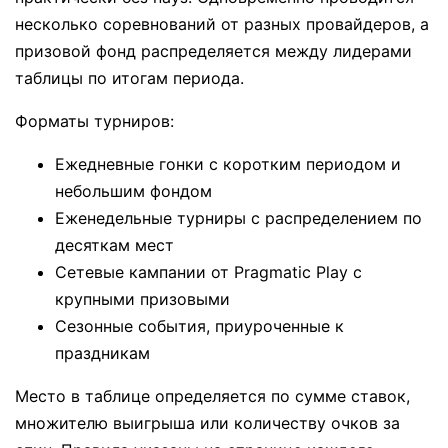
несколько соревнований от разных провайдеров, а
призовой фонд распределяется между лидерами
таблицы по итогам периода.
Форматы турниров:
Ежедневные гонки с коротким периодом и
небольшим фондом
Еженедельные турниры с распределением по
десяткам мест
Сетевые кампании от Pragmatic Play с
крупными призовыми
Сезонные события, приуроченные к
праздникам
Место в таблице определяется по сумме ставок,
множителю выигрыша или количеству очков за