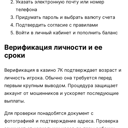
Указать электронную почту или номер
телефона
Придумать пароль и выбрать валюту счета
Подтвердить согласие с правилами
Войти в личный кабинет и пополнить баланс
Верификация личности и ее
сроки
Верификация в казино 7К подтверждает возраст и
личность игрока. Обычно она требуется перед
первым крупным выводом. Процедура защищает
аккаунт от мошенников и ускоряет последующие
выплаты.
Для проверки понадобятся документ с
фотографией и подтверждение адреса. Проверка