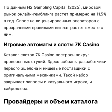
По данным H2 Gambling Capital (2025), мировой
рынок онлайн-гемблинга растет примерно на 11,5%
в год. Спрос на лицензированных операторов с
прозрачными правилами выплат растет вместе с
ним.
Игровые автоматы и слоты 7K Casino
Каталог слотов 7K Casino построен вокруг
проверенных студий. Здесь собраны разработчики
первого эшелона и нишевые поставщики с
оригинальными механиками. Такой набор
закрывает запросы и казуального игрока, и
хайроллера.
Провайдеры и объем каталога