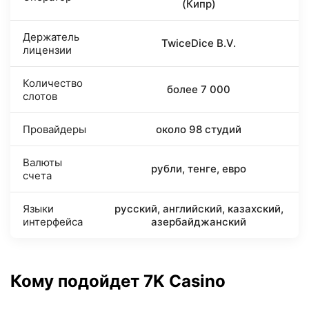
(Кипр)
Держатель
TwiceDice B.V.
лицензии
Количество
более 7 000
слотов
Провайдеры
около 98 студий
Валюты
рубли, тенге, евро
счета
Языки
русский, английский, казахский,
интерфейса
азербайджанский
Кому подойдет 7K Casino