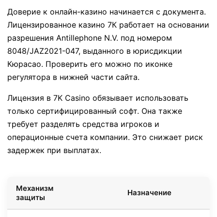
Доверие к онлайн-казино начинается с документа.
Лицензированное казино 7К работает на основании
разрешения Antillephone N.V. под номером
8048/JAZ2021-047, выданного в юрисдикции
Кюрасао. Проверить его можно по иконке
регулятора в нижней части сайта.
Лицензия в 7K Casino обязывает использовать
только сертифицированный софт. Она также
требует разделять средства игроков и
операционные счета компании. Это снижает риск
задержек при выплатах.
Механизм
Назначение
защиты