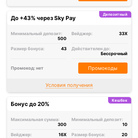
Депозитный
До +43% через Sky Pay
Минимальный депозит:
Вейджер:
33X
500
Размер бонуса:
43
Действителен до:
Бессрочный
Промокоды
Промокод: нет
Условия получения
Кешбэк
Бонус до 20%
Максимальная сумма:
Минимальный депозит:
300
10
Вейджер:
16X
Размер бонуса:
20