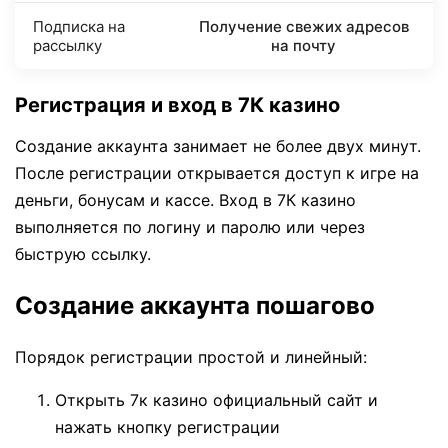
Подписка на
Получение свежих адресов
рассылку
на почту
Регистрация и вход в 7К казино
Создание аккаунта занимает не более двух минут.
После регистрации открывается доступ к игре на
деньги, бонусам и кассе. Вход в 7К казино
выполняется по логину и паролю или через
быструю ссылку.
Создание аккаунта пошагово
Порядок регистрации простой и линейный:
Открыть 7к казино официальный сайт и
нажать кнопку регистрации