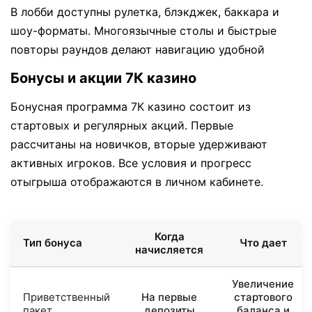
В лобби доступны рулетка, блэкджек, баккара и
шоу-форматы. Многоязычные столы и быстрые
повторы раундов делают навигацию удобной
Бонусы и акции 7К казино
Бонусная программа 7К казино состоит из
стартовых и регулярных акций. Первые
рассчитаны на новичков, вторые удерживают
активных игроков. Все условия и прогресс
отыгрыша отображаются в личном кабинете.
Когда
Тип бонуса
Что дает
начисляется
Увеличение
Приветственный
На первые
стартового
пакет
депозиты
баланса и