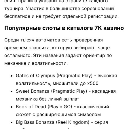
спин. Правила указаны на странице каждого
турнира. Участие в большинстве соревнований
бесплатное и не требует отдельной регистрации.
Популярные слоты в каталоге 7К казино
Среди тысяч автоматов есть проверенная
временем классика, которую выбирают чаще
остального. Эти названия задают ориентир по
механике и волатильности.
Gates of Olympus (Pragmatic Play) - высокая
волатильность, множители до x500
Sweet Bonanza (Pragmatic Play) - каскадная
механика без линий выплат
Book of Dead (Play'n GO) - классический
сюжет с расширяющимся символом
Big Bass Bonanza (Reel Kingdom) - серия