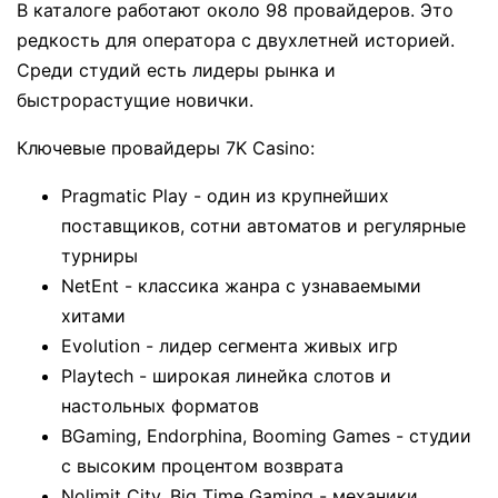
В каталоге работают около 98 провайдеров. Это
редкость для оператора с двухлетней историей.
Среди студий есть лидеры рынка и
быстрорастущие новички.
Ключевые провайдеры 7K Casino:
Pragmatic Play - один из крупнейших
поставщиков, сотни автоматов и регулярные
турниры
NetEnt - классика жанра с узнаваемыми
хитами
Evolution - лидер сегмента живых игр
Playtech - широкая линейка слотов и
настольных форматов
BGaming, Endorphina, Booming Games - студии
с высоким процентом возврата
Nolimit City, Big Time Gaming - механики