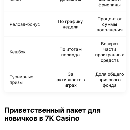
фриспины
Процент от
По графику
Релоад-бонус
суммы
недели
пополнения
Возврат
По итогам
части
Кешбэк
периода
проигранных
средств
За
Доля общего
Турнирные
активность в
призового
призы
играх
фонда
Приветственный пакет для
новичков в 7K Casino