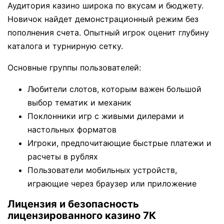
Аудитория казино широка по вкусам и бюджету.
Новичок найдет демонстрационный режим без
пополнения счета. Опытный игрок оценит глубину
каталога и турнирную сетку.
Основные группы пользователей:
Любители слотов, которым важен большой
выбор тематик и механик
Поклонники игр с живыми дилерами и
настольных форматов
Игроки, предпочитающие быстрые платежи и
расчеты в рублях
Пользователи мобильных устройств,
играющие через браузер или приложение
Лицензия и безопасность
лицензированного казино 7К