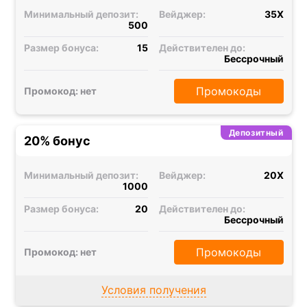
Минимальный депозит:
Вейджер:
35X
500
Размер бонуса:
15
Действителен до:
Бессрочный
Промокоды
Промокод: нет
Депозитный
20% бонус
Минимальный депозит:
Вейджер:
20X
1000
Размер бонуса:
20
Действителен до:
Бессрочный
Промокоды
Промокод: нет
Условия получения