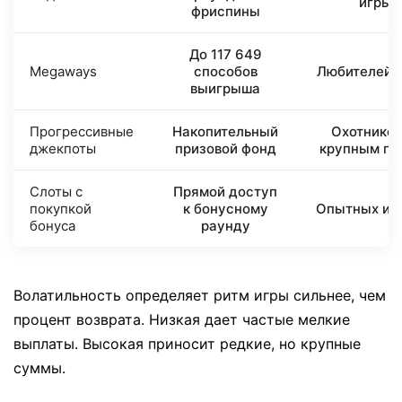
игры
фриспины
До 117 649
Megaways
способов
Любителей 
выигрыша
Прогрессивные
Накопительный
Охотников
джекпоты
призовой фонд
крупным пр
Слоты с
Прямой доступ
покупкой
к бонусному
Опытных иг
бонуса
раунду
Волатильность определяет ритм игры сильнее, чем
процент возврата. Низкая дает частые мелкие
выплаты. Высокая приносит редкие, но крупные
суммы.