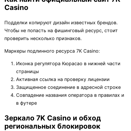
Casino
Подделки копируют дизайн известных брендов.
Чтобы не попасть на фишинговый ресурс, стоит
проверить несколько признаков.
Маркеры подлинного ресурса 7K Casino:
Иконка регулятора Кюрасао в нижней части
страницы
Активная ссылка на проверку лицензии
Защищенное соединение в адресной строке
Совпадение названия оператора в правилах и
в футере
Зеркало 7K Casino и обход
региональных блокировок